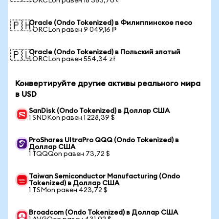
1 ORCLon равен 18 383,70 ৳
Oracle (Ondo Tokenized) в Филиппинское песо
🇵🇭
1 ORCLon равен 9 049,16 ₱
Oracle (Ondo Tokenized) в Польский злотый
🇵🇱
1 ORCLon равен 554,34 zł
Конвертируйте другие активы реального мира
в USD
SanDisk (Ondo Tokenized) в Доллар США
1 SNDKon равен 1 228,39 $
ProShares UltraPro QQQ (Ondo Tokenized) в
Доллар США
1 TQQQon равен 73,72 $
Taiwan Semiconductor Manufacturing (Ondo
Tokenized) в Доллар США
1 TSMon равен 423,72 $
Broadcom (Ondo Tokenized) в Доллар США