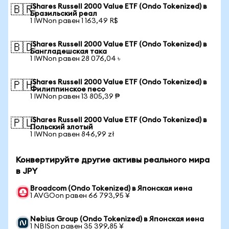
iShares Russell 2000 Value ETF (Ondo Tokenized) в
🇧🇷
Бразильский реал
1 IWNon равен 1 163,49 R$
iShares Russell 2000 Value ETF (Ondo Tokenized) в
🇧🇩
Бангладешская така
1 IWNon равен 28 076,04 ৳
iShares Russell 2000 Value ETF (Ondo Tokenized) в
🇵🇭
Филиппинское песо
1 IWNon равен 13 805,39 ₱
iShares Russell 2000 Value ETF (Ondo Tokenized) в
🇵🇱
Польский злотый
1 IWNon равен 846,99 zł
Конвертируйте другие активы реального мира
в JPY
Broadcom (Ondo Tokenized) в Японская иена
1 AVGOon равен 66 793,95 ¥
Nebius Group (Ondo Tokenized) в Японская иена
1 NBISon равен 35 399,85 ¥