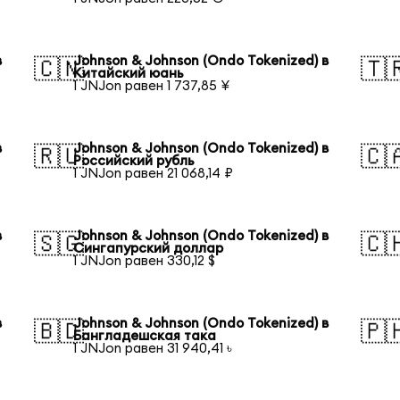
в
Johnson & Johnson (Ondo Tokenized) в
🇨🇳
🇹
Китайский юань
1 JNJon равен 1 737,85 ¥
в
Johnson & Johnson (Ondo Tokenized) в
🇷🇺
🇨
Российский рубль
1 JNJon равен 21 068,14 ₽
в
Johnson & Johnson (Ondo Tokenized) в
🇸🇬
🇨
Сингапурский доллар
1 JNJon равен 330,12 $
в
Johnson & Johnson (Ondo Tokenized) в
🇧🇩
🇵
Бангладешская така
1 JNJon равен 31 940,41 ৳