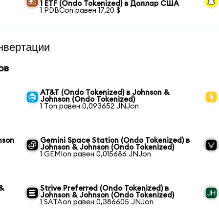
1 ETF (Ondo Tokenized) в Доллар США
1 PDBCon равен 17,20 $
нвертации
ов
AT&T (Ondo Tokenized) в Johnson &
Johnson (Ondo Tokenized)
1 Ton равен 0,093652 JNJon
nson
Gemini Space Station (Ondo Tokenized) в
Johnson & Johnson (Ondo Tokenized)
1 GEMIon равен 0,015686 JNJon
 &
Strive Preferred (Ondo Tokenized) в
Johnson & Johnson (Ondo Tokenized)
1 SATAon равен 0,386605 JNJon