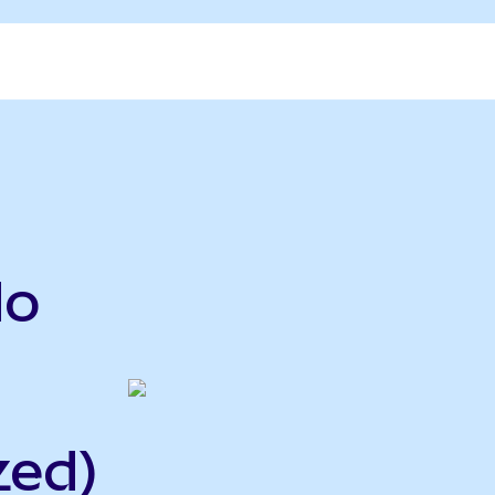
do
zed)