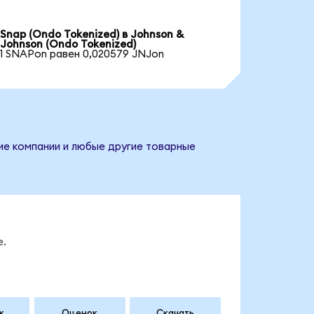
Snap (Ondo Tokenized) в Johnson &
Johnson (Ondo Tokenized)
1 SNAPon равен 0,020579 JNJon
ние компании и любые другие товарные
е.
к
Оценок
Скачать