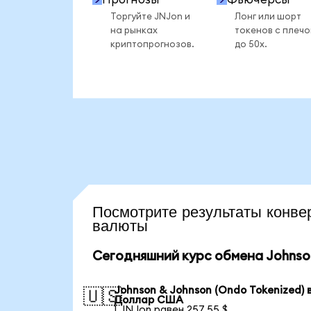
Торгуйте JNJon и
Лонг или шорт
на рынках
токенов с плеч
криптопрогнозов.
до 50x.
Посмотрите результаты кон
валюты
Сегодняшний курс обмена Johnson
Johnson & Johnson (Ondo Tokenized) 
🇺🇸
Доллар США
1 JNJon равен 257,55 $