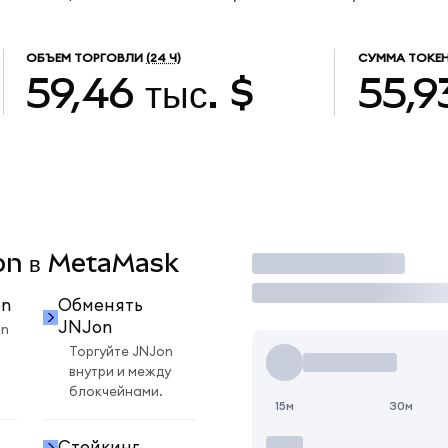
ОБЪЕМ ТОРГОВЛИ
(24 Ч)
СУММА ТОКЕН
59,46 тыс. $
55,9
Jon в MetaMask
Торговать
on
Обменять
JNJon
on
Торгуйте JNJon
внутри и между
блокчейнами.
15м
30м
Стейкинг