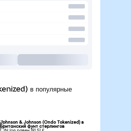
enized) в популярные
Johnson & Johnson (Ondo Tokenized) в

Британский фунт стерлингов
1 JNJon равен 191,51 £