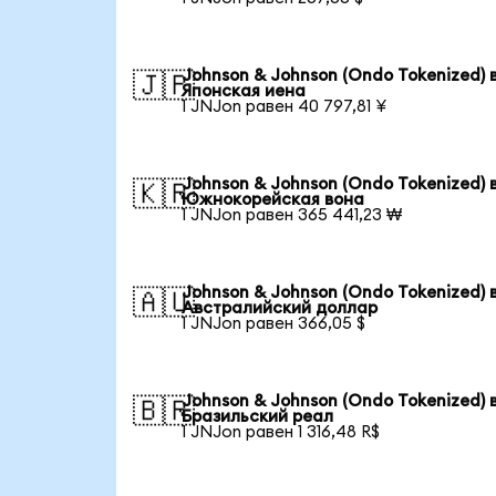
Johnson & Johnson (Ondo Tokenized) 
🇯🇵
Японская иена
1 JNJon равен 40 797,81 ¥
Johnson & Johnson (Ondo Tokenized) 
🇰🇷
Южнокорейская вона
1 JNJon равен 365 441,23 ₩
Johnson & Johnson (Ondo Tokenized) 
🇦🇺
Австралийский доллар
1 JNJon равен 366,05 $
Johnson & Johnson (Ondo Tokenized) 
🇧🇷
Бразильский реал
1 JNJon равен 1 316,48 R$