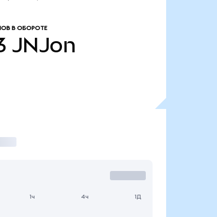
ОВ В ОБОРОТЕ
3
JNJon
1ч
4ч
1Д