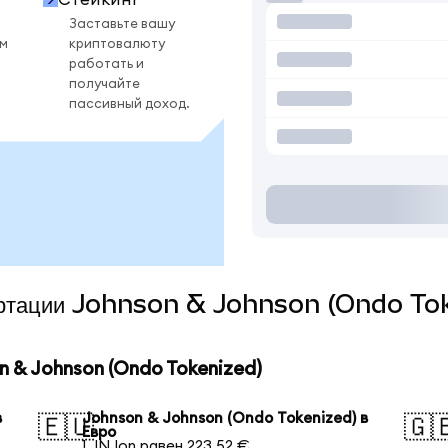
Заставьте вашу
ом
криптовалюту
работать и
получайте
пассивный доход.
вертации Johnson & Johnson (Ondo Tok
 & Johnson (Ondo Tokenized)
в
Johnson & Johnson (Ondo Tokenized) в
🇪🇺
🇬
Евро
1 JNJon равен 223,52 €