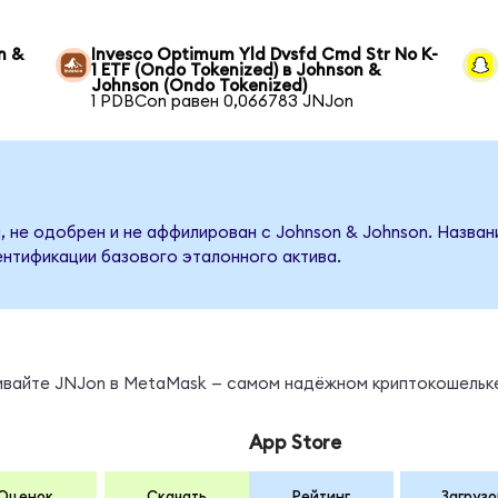
n &
Invesco Optimum Yld Dvsfd Cmd Str No K-
1 ETF (Ondo Tokenized) в Johnson &
Johnson (Ondo Tokenized)
1 PDBCon равен 0,066783 JNJon
, не одобрен и не аффилирован с Johnson & Johnson. Назва
ентификации базового эталонного актива.
нивайте JNJon в MetaMask — самом надёжном криптокошельк
App Store
Оценок
Скачать
Рейтинг
Загрузо