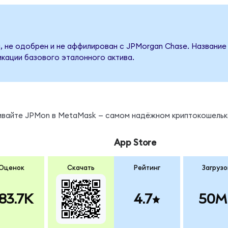
, не одобрен и не аффилирован с JPMorgan Chase. Название
кации базового эталонного актива.
нивайте JPMon в MetaMask — самом надёжном криптокошельк
App Store
Оценок
Скачать
Рейтинг
Загрузо
83.7K
4.7
50M