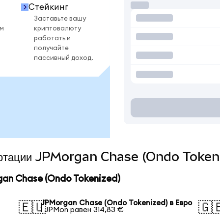
Стейкинг
Заставьте вашу
ом
криптовалюту
работать и
получайте
пассивный доход.
вертации JPMorgan Chase (Ondo Tokeni
an Chase (Ondo Tokenized)
JPMorgan Chase (Ondo Tokenized) в Евро
🇪🇺
🇬
1 JPMon равен 314,83 €