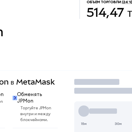
ОБЪЕМ ТОРГОВЛИ
(24 Ч
514,47 
n
PMon в MetaMask
Торговать
on
Обменять
JPMon
on
Торгуйте JPMon
внутри и между
блокчейнами.
15м
30м