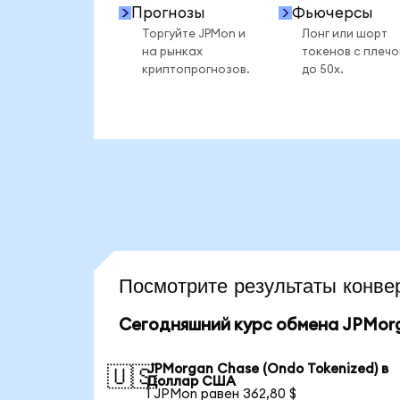
Прогнозы
Фьючерсы
Торгуйте JPMon и
Лонг или шорт
на рынках
токенов с плеч
криптопрогнозов.
до 50x.
Посмотрите результаты кон
Сегодняшний курс обмена JPMorg
JPMorgan Chase (Ondo Tokenized) в
🇺🇸
Доллар США
1 JPMon равен 362,80 $