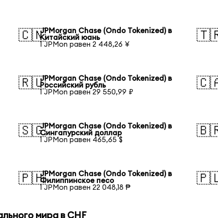
JPMorgan Chase (Ondo Tokenized) в
🇨🇳
🇹
Китайский юань
1 JPMon равен 2 448,26 ¥
JPMorgan Chase (Ondo Tokenized) в
🇷🇺
🇨
Российский рубль
1 JPMon равен 29 550,99 ₽
JPMorgan Chase (Ondo Tokenized) в
🇸🇬
🇧
Сингапурский доллар
1 JPMon равен 465,65 $
JPMorgan Chase (Ondo Tokenized) в
🇵🇭
🇵
Филиппинское песо
1 JPMon равен 22 048,18 ₱
ального мира в CHF