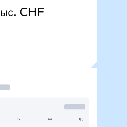
)
тыс. CHF
1ч
4ч
1Д