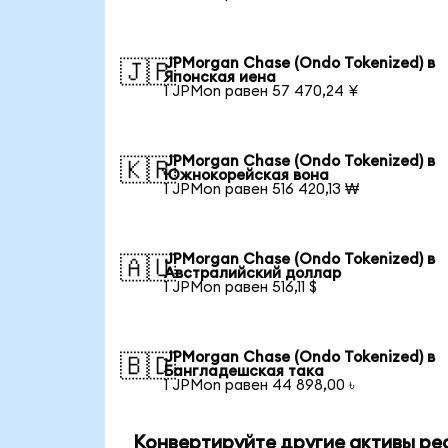
JPMorgan Chase (Ondo Tokenized) в
🇯🇵
Японская иена
1 JPMon равен 57 470,24 ¥
JPMorgan Chase (Ondo Tokenized) в
🇰🇷
Южнокорейская вона
1 JPMon равен 516 420,13 ₩
JPMorgan Chase (Ondo Tokenized) в
🇦🇺
Австралийский доллар
1 JPMon равен 516,11 $
JPMorgan Chase (Ondo Tokenized) в
🇧🇩
Бангладешская така
1 JPMon равен 44 898,00 ৳
Конвертируйте другие активы ре