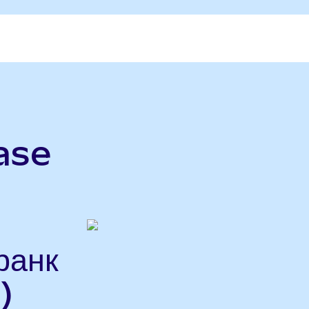
ase
ранк
)