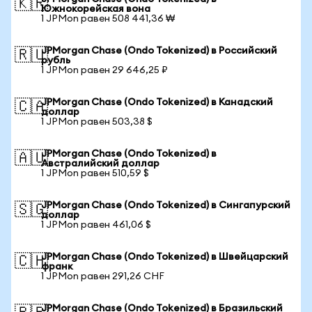
🇰🇷
Южнокорейская вона
1 JPMon равен 508 441,36 ₩
JPMorgan Chase (Ondo Tokenized) в Российский
🇷🇺
рубль
1 JPMon равен 29 646,25 ₽
JPMorgan Chase (Ondo Tokenized) в Канадский
🇨🇦
доллар
1 JPMon равен 503,38 $
JPMorgan Chase (Ondo Tokenized) в
🇦🇺
Австралийский доллар
1 JPMon равен 510,59 $
JPMorgan Chase (Ondo Tokenized) в Сингапурский
🇸🇬
доллар
1 JPMon равен 461,06 $
JPMorgan Chase (Ondo Tokenized) в Швейцарский
🇨🇭
франк
1 JPMon равен 291,26 CHF
JPMorgan Chase (Ondo Tokenized) в Бразильский