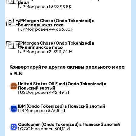
🇧🇷
реал
1 JPMon равен 1 839,98 R$
JPMorgan Chase (Ondo Tokenized) в
🇧🇩
Бангладешская така
1 JPMon равен 44 666,80 ৳
JPMorgan Chase (Ondo Tokenized) в
🇵🇭
Филиппинское песо
1 JPMon равен 21 893,74 ₱
Конвертируйте другие активы реального мира
в PLN
United States Oil Fund (Ondo Tokenized) в
Польский злотый
1 USOon равен 442,49 zł
IBM (Ondo Tokenized) в Польский злотый
1 IBMon равен 878,81 zł
Qualcomm (Ondo Tokenized) в Польский злотый
1 QCOMon равен 601,12 zł