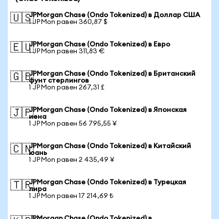
JPMorgan Chase (Ondo Tokenized) в Доллар США
🇺🇸
1 JPMon равен 360,87 $
JPMorgan Chase (Ondo Tokenized) в Евро
🇪🇺
1 JPMon равен 311,83 €
JPMorgan Chase (Ondo Tokenized) в Британский
🇬🇧
фунт стерлингов
1 JPMon равен 267,31 £
JPMorgan Chase (Ondo Tokenized) в Японская
🇯🇵
иена
1 JPMon равен 56 795,55 ¥
JPMorgan Chase (Ondo Tokenized) в Китайский
🇨🇳
юань
1 JPMon равен 2 435,49 ¥
JPMorgan Chase (Ondo Tokenized) в Турецкая
🇹🇷
лира
1 JPMon равен 17 214,69 ₺
JPMorgan Chase (Ondo Tokenized) в