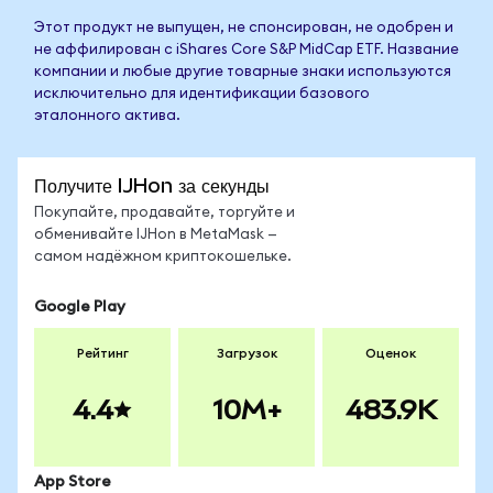
Этот продукт не выпущен, не спонсирован, не одобрен и
не аффилирован с iShares Core S&P MidCap ETF. Название
компании и любые другие товарные знаки используются
исключительно для идентификации базового
эталонного актива.
Получите IJHon за секунды
Покупайте, продавайте, торгуйте и
обменивайте IJHon в MetaMask —
самом надёжном криптокошельке.
Google Play
Рейтинг
Загрузок
Оценок
4.4
10M+
483.9K
App Store