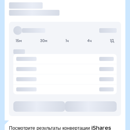
Торговать
15м
30м
1ч
4ч
1Д
Посмотрите результаты конвертации iShares