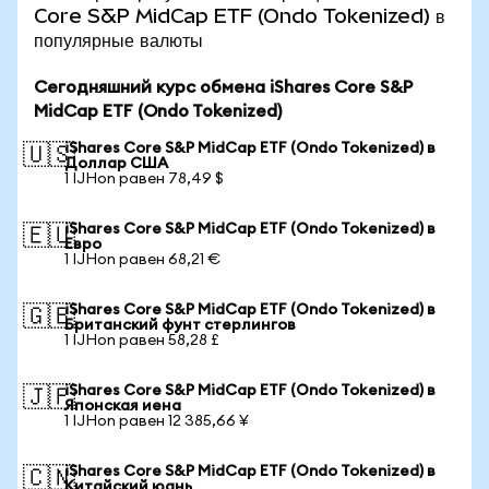
Core S&P MidCap ETF (Ondo Tokenized) в
популярные валюты
Сегодняшний курс обмена iShares Core S&P
MidCap ETF (Ondo Tokenized)
iShares Core S&P MidCap ETF (Ondo Tokenized) в
🇺🇸
Доллар США
1 IJHon равен 78,49 $
iShares Core S&P MidCap ETF (Ondo Tokenized) в
🇪🇺
Евро
1 IJHon равен 68,21 €
iShares Core S&P MidCap ETF (Ondo Tokenized) в
🇬🇧
Британский фунт стерлингов
1 IJHon равен 58,28 £
iShares Core S&P MidCap ETF (Ondo Tokenized) в
🇯🇵
Японская иена
1 IJHon равен 12 385,66 ¥
iShares Core S&P MidCap ETF (Ondo Tokenized) в
🇨🇳
Китайский юань