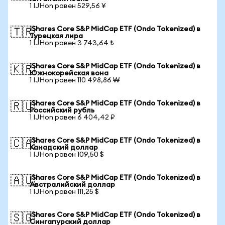
1 IJHon равен 529,56 ¥
iShares Core S&P MidCap ETF (Ondo Tokenized) в
🇹🇷
Турецкая лира
1 IJHon равен 3 743,64 ₺
iShares Core S&P MidCap ETF (Ondo Tokenized) в
🇰🇷
Южнокорейская вона
1 IJHon равен 110 498,86 ₩
iShares Core S&P MidCap ETF (Ondo Tokenized) в
🇷🇺
Российский рубль
1 IJHon равен 6 404,42 ₽
iShares Core S&P MidCap ETF (Ondo Tokenized) в
🇨🇦
Канадский доллар
1 IJHon равен 109,50 $
iShares Core S&P MidCap ETF (Ondo Tokenized) в
🇦🇺
Австралийский доллар
1 IJHon равен 111,25 $
iShares Core S&P MidCap ETF (Ondo Tokenized) в
🇸🇬
Сингапурский доллар