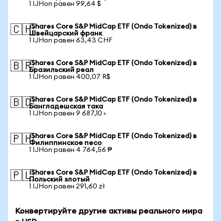
1 IJHon равен 99,64 $
iShares Core S&P MidCap ETF (Ondo Tokenized) в
🇨🇭
Швейцарский франк
1 IJHon равен 63,43 CHF
iShares Core S&P MidCap ETF (Ondo Tokenized) в
🇧🇷
Бразильский реал
1 IJHon равен 400,07 R$
iShares Core S&P MidCap ETF (Ondo Tokenized) в
🇧🇩
Бангладешская така
1 IJHon равен 9 687,10 ৳
iShares Core S&P MidCap ETF (Ondo Tokenized) в
🇵🇭
Филиппинское песо
1 IJHon равен 4 764,56 ₱
iShares Core S&P MidCap ETF (Ondo Tokenized) в
🇵🇱
Польский злотый
1 IJHon равен 291,60 zł
Конвертируйте другие активы реального мира