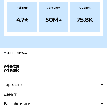
Рейтинг
Загрузок
Оценок
4.7
50M+
75.8K
IJHon/JPMon
Нижний колонтитул сайта MetaMask
Торговать
Торговля
Деньги
Swaps
Покупайте
Разработчики
Прогнозы
НОВИНКА