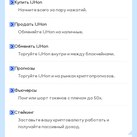
Купить IJHon
Начните всего за пару нажатий.
Продать IJHon
Обменяйте IJHon на наличные.
Обменять IJHon
Торгуйте IJHon внутри и между блокчейнами.
Прогнозы
Торгуйте IJHon и на рынках криптопрогнозов.
Фьючерсы
Лонг или шорт токенов с плечом до 50x.
Стейкинг
Заставьте вашу криптовалюту работать и
получайте пассивный доход.