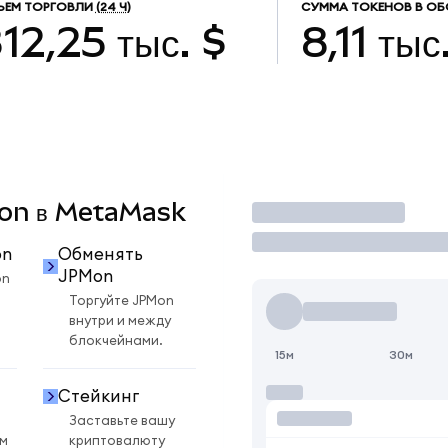
ЪЕМ ТОРГОВЛИ
(24 Ч)
СУММА ТОКЕНОВ В ОБ
12,25 тыс. $
8,11 тыс
PMon в MetaMask
Торговать
on
Обменять
JPMon
on
Торгуйте JPMon
внутри и между
блокчейнами.
15м
30м
Стейкинг
Заставьте вашу
ом
криптовалюту