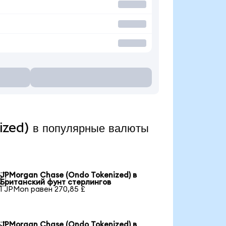
zed) в популярные валюты
JPMorgan Chase (Ondo Tokenized) в

Британский фунт стерлингов
1 JPMon равен 270,85 £
JPMorgan Chase (Ondo Tokenized) в