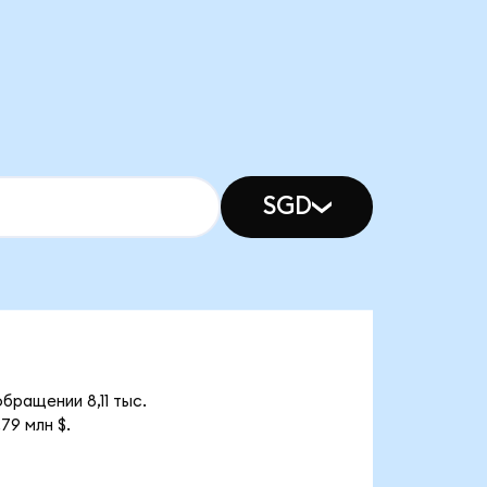
SGD
бращении 8,11 тыс.
79 млн $.