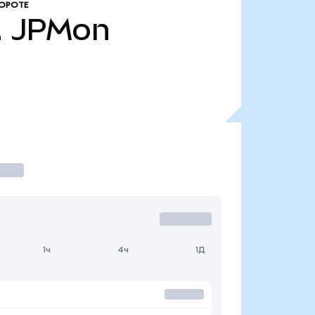
ОРОТЕ
.
JPMon
1ч
4ч
1Д