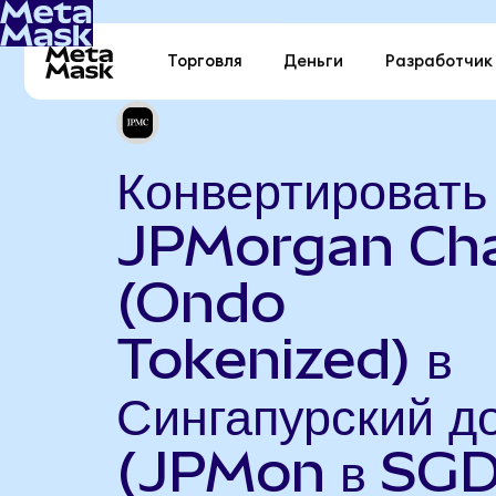
Торговля
Деньги
Разработчик
Конвертировать
JPMorgan Ch
(Ondo
Tokenized) в
Сингапурский д
(JPMon в SGD