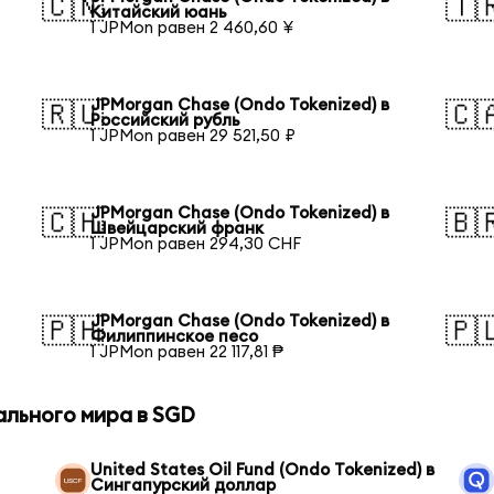
🇨🇳
🇹
Китайский юань
1 JPMon равен 2 460,60 ¥
JPMorgan Chase (Ondo Tokenized) в
🇷🇺
🇨
Российский рубль
1 JPMon равен 29 521,50 ₽
JPMorgan Chase (Ondo Tokenized) в
🇨🇭
🇧
Швейцарский франк
1 JPMon равен 294,30 CHF
JPMorgan Chase (Ondo Tokenized) в
🇵🇭
🇵
Филиппинское песо
1 JPMon равен 22 117,81 ₱
ального мира в SGD
United States Oil Fund (Ondo Tokenized) в
Сингапурский доллар