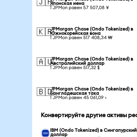
🇯🇵
Японская иена
1 JPMon равен 57 507,08 ¥
JPMorgan Chase (Ondo Tokenized) в
🇰🇷
Южнокорейская вона
1 JPMon равен 517 408,34 ₩
JPMorgan Chase (Ondo Tokenized) в
🇦🇺
Австралийский доллар
1 JPMon равен 517,32 $
JPMorgan Chase (Ondo Tokenized) в
🇧🇩
Бангладешская така
1 JPMon равен 45 061,09 ৳
Конвертируйте другие активы ре
IBM (Ondo Tokenized) в Сингапурский
доллар