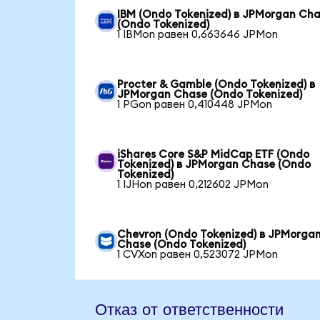
IBM (Ondo Tokenized) в JPMorgan Ch
(Ondo Tokenized)
1 IBMon равен 0,663646 JPMon
Procter & Gamble (Ondo Tokenized) в
JPMorgan Chase (Ondo Tokenized)
1 PGon равен 0,410448 JPMon
iShares Core S&P MidCap ETF (Ondo
Tokenized) в JPMorgan Chase (Ondo
Tokenized)
1 IJHon равен 0,212602 JPMon
Chevron (Ondo Tokenized) в JPMorga
Chase (Ondo Tokenized)
1 CVXon равен 0,523072 JPMon
Отказ от ответственности