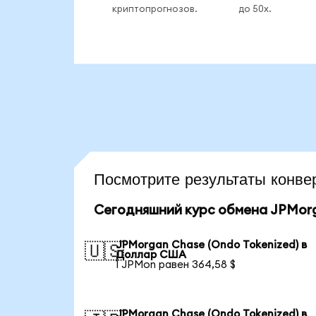
криптопрогнозов.
до 50x.
Посмотрите результаты кон
Сегодняшний курс обмена JPMorg
JPMorgan Chase (Ondo Tokenized) в
🇺🇸
Доллар США
1 JPMon равен 364,58 $
JPMorgan Chase (Ondo Tokenized) в