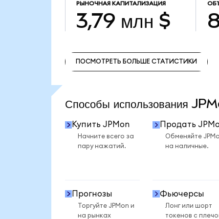
РЫНОЧНАЯ КАПИТАЛИЗАЦИЯ
ОБ
3,79 млн $
8
ПОСМОТРЕТЬ БОЛЬШЕ СТАТИСТИКИ
ПОСМОТРЕТЬ БОЛЬШЕ СТАТИСТИКИ
Способы использования J
Купить JPMon
Продать JPM
Начните всего за
Обменяйте JPM
пару нажатий.
на наличные.
Прогнозы
Фьючерсы
Торгуйте JPMon и
Лонг или шорт
на рынках
токенов с плеч