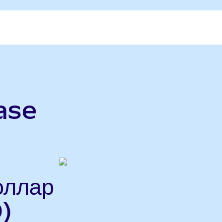
ase
оллар
)