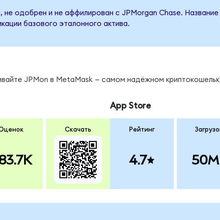
, не одобрен и не аффилирован с JPMorgan Chase. Название
кации базового эталонного актива.
нивайте JPMon в MetaMask — самом надёжном криптокошельк
App Store
Оценок
Скачать
Рейтинг
Загрузо
83.7K
4.7
50M