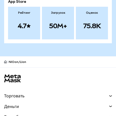
App Store
Рейтинг
Загрузок
Оценок
4.7
50M+
75.8K
NIOon/LIon
Нижний колонтитул сайта MetaMask
Торговать
Торговля
Деньги
Swaps
Покупайте