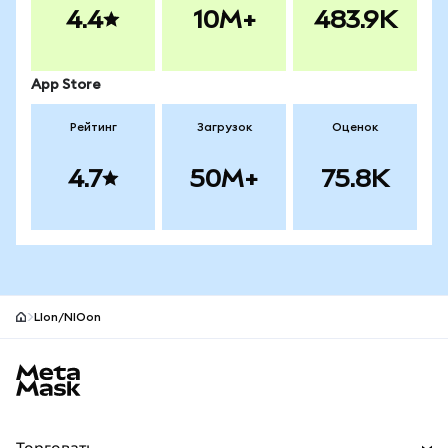
4.4
10M+
483.9K
App Store
Рейтинг
Загрузок
Оценок
4.7
50M+
75.8K
LIon/NIOon
Нижний колонтитул сайта MetaMask
Торговать