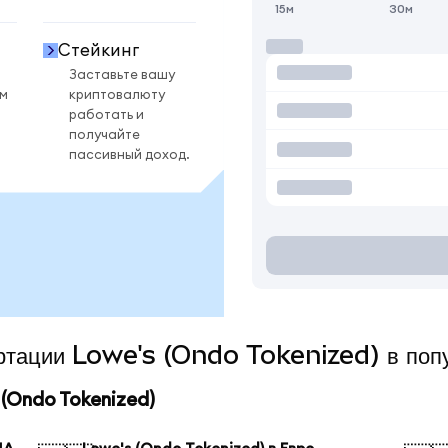
15м
30м
Стейкинг
Заставьте вашу
ом
криптовалюту
работать и
получайте
пассивный доход.
ертации Lowe's (Ondo Tokenized) в поп
(Ondo Tokenized)