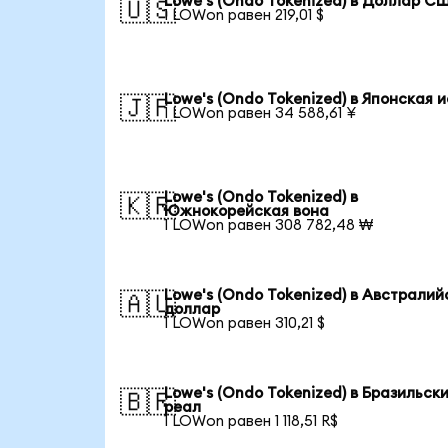
Lowe's (Ondo Tokenized) в Доллар С
🇺🇸
1 LOWon равен 219,01 $
Lowe's (Ondo Tokenized) в Японская 
🇯🇵
1 LOWon равен 34 588,61 ¥
Lowe's (Ondo Tokenized) в
🇰🇷
Южнокорейская вона
1 LOWon равен 308 782,48 ₩
Lowe's (Ondo Tokenized) в Австралий
🇦🇺
доллар
1 LOWon равен 310,21 $
Lowe's (Ondo Tokenized) в Бразильск
🇧🇷
реал
1 LOWon равен 1 118,51 R$