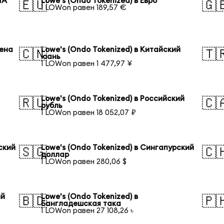
ША
Lowe's (Ondo Tokenized) в Евро
🇪🇺
🇬
1 LOWon равен 189,57 €
иена
Lowe's (Ondo Tokenized) в Китайский
🇨🇳
🇹
юань
1 LOWon равен 1 477,97 ¥
Lowe's (Ondo Tokenized) в Российский
🇷🇺
🇨
рубль
1 LOWon равен 18 052,07 ₽
ский
Lowe's (Ondo Tokenized) в Сингапурский
🇸🇬
🇨
доллар
1 LOWon равен 280,06 $
ий
Lowe's (Ondo Tokenized) в
🇧🇩
🇵
Бангладешская така
1 LOWon равен 27 108,26 ৳