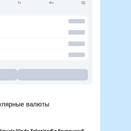
1ч
4ч
1Д
улярные валюты