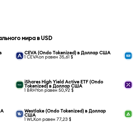
ального мира в USD
в
CEVA (Ondo Tokenized) в Доллар США
1 CEVAon равен 35,61 $
iShares High Yield Active ETF (Ondo
Tokenized) в Доллар США
1 BRHYon равен 50,92 $
ША
Westlake (Ondo Tokenized) в Доллар
США
1 WLKon равен 77,23 $