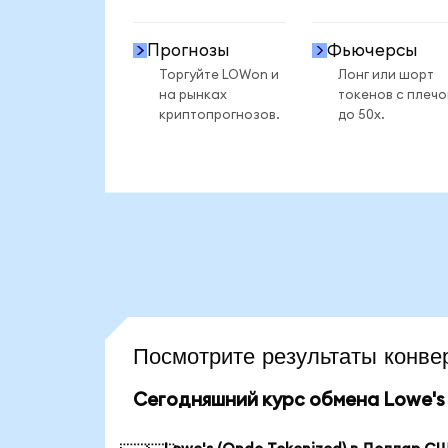
Прогнозы
Фьючерсы
Торгуйте LOWon и
Лонг или шорт
на рынках
токенов с плеч
криптопрогнозов.
до 50x.
Посмотрите результаты конв
Сегодняшний курс обмена Lowe's 