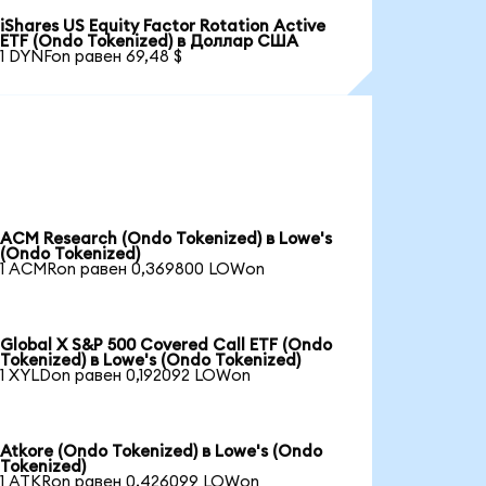
iShares US Equity Factor Rotation Active
ETF (Ondo Tokenized) в Доллар США
1 DYNFon равен 69,48 $
ACM Research (Ondo Tokenized) в Lowe's
(Ondo Tokenized)
1 ACMRon равен 0,369800 LOWon
Global X S&P 500 Covered Call ETF (Ondo
Tokenized) в Lowe's (Ondo Tokenized)
1 XYLDon равен 0,192092 LOWon
Atkore (Ondo Tokenized) в Lowe's (Ondo
Tokenized)
1 ATKRon равен 0,426099 LOWon