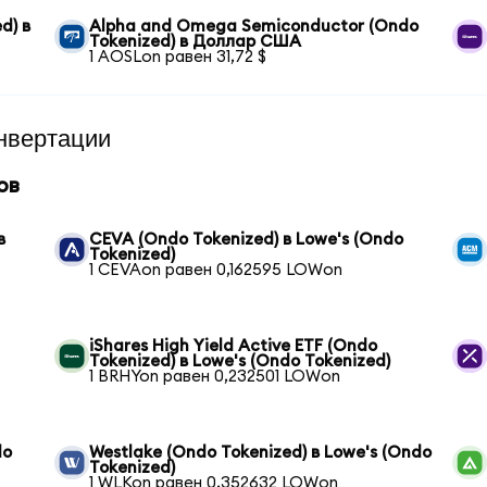
d) в
Alpha and Omega Semiconductor (Ondo
Tokenized) в Доллар США
1 AOSLon равен 31,72 $
нвертации
ов
в
CEVA (Ondo Tokenized) в Lowe's (Ondo
Tokenized)
1 CEVAon равен 0,162595 LOWon
iShares High Yield Active ETF (Ondo
Tokenized) в Lowe's (Ondo Tokenized)
1 BRHYon равен 0,232501 LOWon
do
Westlake (Ondo Tokenized) в Lowe's (Ondo
Tokenized)
1 WLKon равен 0,352632 LOWon