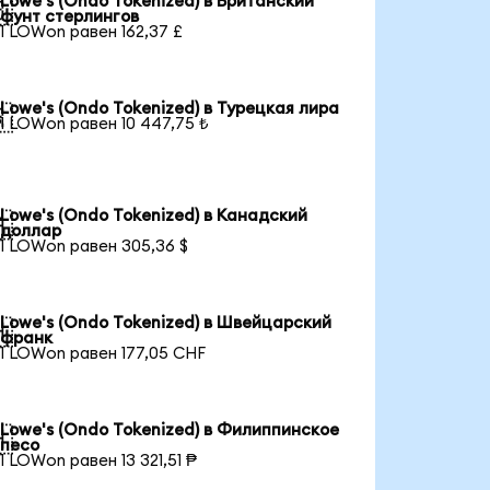
Lowe's (Ondo Tokenized) в Британский

фунт стерлингов
1 LOWon равен 162,37 £
Lowe's (Ondo Tokenized) в Турецкая лира

1 LOWon равен 10 447,75 ₺
Lowe's (Ondo Tokenized) в Канадский

доллар
1 LOWon равен 305,36 $
Lowe's (Ondo Tokenized) в Швейцарский

франк
1 LOWon равен 177,05 CHF
Lowe's (Ondo Tokenized) в Филиппинское

песо
1 LOWon равен 13 321,51 ₱