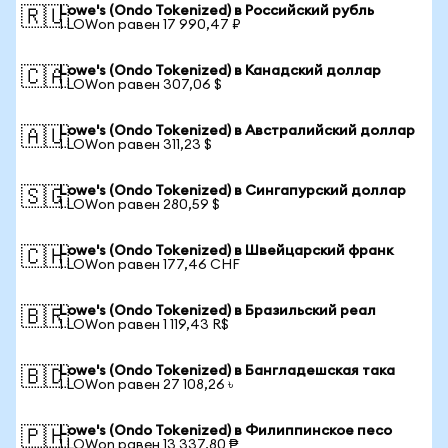
Lowe's (Ondo Tokenized) в Российский рубль
🇷🇺
1 LOWon равен 17 990,47 ₽
Lowe's (Ondo Tokenized) в Канадский доллар
🇨🇦
1 LOWon равен 307,06 $
Lowe's (Ondo Tokenized) в Австралийский доллар
🇦🇺
1 LOWon равен 311,23 $
Lowe's (Ondo Tokenized) в Сингапурский доллар
🇸🇬
1 LOWon равен 280,59 $
Lowe's (Ondo Tokenized) в Швейцарский франк
🇨🇭
1 LOWon равен 177,46 CHF
Lowe's (Ondo Tokenized) в Бразильский реал
🇧🇷
1 LOWon равен 1 119,43 R$
Lowe's (Ondo Tokenized) в Бангладешская така
🇧🇩
1 LOWon равен 27 108,26 ৳
Lowe's (Ondo Tokenized) в Филиппинское песо
🇵🇭
1 LOWon равен 13 337,80 ₱