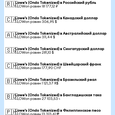
Lowe's (Ondo Tokenized) в Российский рубль
🇷🇺
1 LOWon равен 18 177,12 ₽
Lowe's (Ondo Tokenized) в Канадский доллар
🇨🇦
1 LOWon равен 306,95 $
Lowe's (Ondo Tokenized) в Австралийский доллар
🇦🇺
1 LOWon равен 311,44 $
Lowe's (Ondo Tokenized) в Сингапурский доллар
🇸🇬
1 LOWon равен 281,10 $
Lowe's (Ondo Tokenized) в Швейцарский франк
🇨🇭
1 LOWon равен 177,90 CHF
Lowe's (Ondo Tokenized) в Бразильский реал
🇧🇷
1 LOWon равен 1 121,37 R$
Lowe's (Ondo Tokenized) в Бангладешская така
🇧🇩
1 LOWon равен 27 103,53 ৳
Lowe's (Ondo Tokenized) в Филиппинское песо
🇵🇭
1 LOWon равен 13 313,61 ₱