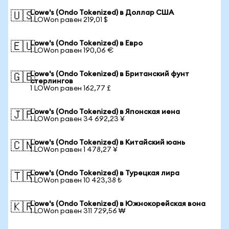
Lowe's (Ondo Tokenized) в Доллар США
🇺🇸
1 LOWon равен 219,01 $
Lowe's (Ondo Tokenized) в Евро
🇪🇺
1 LOWon равен 190,06 €
Lowe's (Ondo Tokenized) в Британский фунт
🇬🇧
стерлингов
1 LOWon равен 162,77 £
Lowe's (Ondo Tokenized) в Японская иена
🇯🇵
1 LOWon равен 34 692,23 ¥
Lowe's (Ondo Tokenized) в Китайский юань
🇨🇳
1 LOWon равен 1 478,27 ¥
Lowe's (Ondo Tokenized) в Турецкая лира
🇹🇷
1 LOWon равен 10 423,38 ₺
Lowe's (Ondo Tokenized) в Южнокорейская вона
🇰🇷
1 LOWon равен 311 729,56 ₩