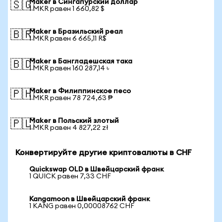
Maker в Сингапурский доллар
🇸🇬
1 MKR равен 1 660,82 $
Maker в Бразильский реал
🇧🇷
1 MKR равен 6 665,11 R$
Maker в Бангладешская така
🇧🇩
1 MKR равен 160 287,14 ৳
Maker в Филиппинское песо
🇵🇭
1 MKR равен 78 724,63 ₱
Maker в Польский злотый
🇵🇱
1 MKR равен 4 827,22 zł
Конвертируйте другие криптовалюты в CHF
Quickswap OLD в Швейцарский франк
1 QUICK равен 7,33 CHF
Kangamoon в Швейцарский франк
1 KANG равен 0,00008762 CHF