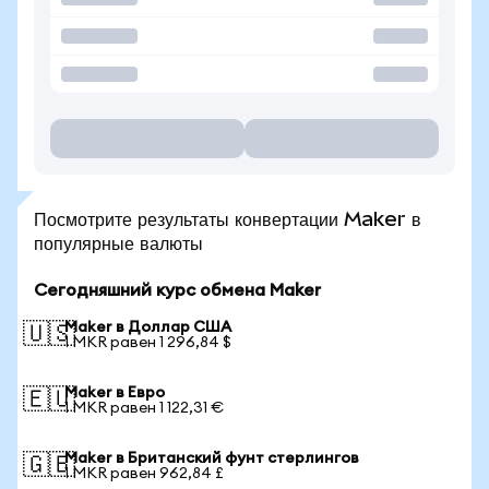
Посмотрите результаты конвертации Maker в
популярные валюты
Сегодняшний курс обмена Maker
Maker в Доллар США
🇺🇸
1 MKR равен 1 296,84 $
Maker в Евро
🇪🇺
1 MKR равен 1 122,31 €
Maker в Британский фунт стерлингов
🇬🇧
1 MKR равен 962,84 £