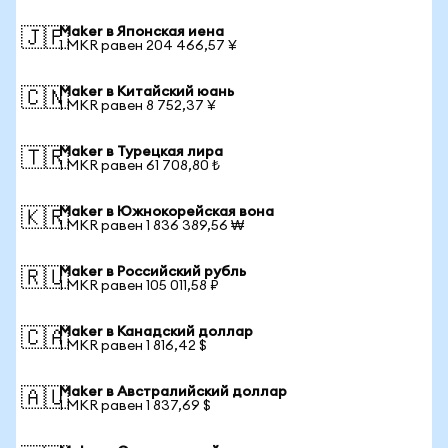
Maker в Японская иена
🇯🇵
1 MKR равен 204 466,57 ¥
Maker в Китайский юань
🇨🇳
1 MKR равен 8 752,37 ¥
Maker в Турецкая лира
🇹🇷
1 MKR равен 61 708,80 ₺
Maker в Южнокорейская вона
🇰🇷
1 MKR равен 1 836 389,56 ₩
Maker в Российский рубль
🇷🇺
1 MKR равен 105 011,58 ₽
Maker в Канадский доллар
🇨🇦
1 MKR равен 1 816,42 $
Maker в Австралийский доллар
🇦🇺
1 MKR равен 1 837,69 $