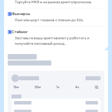
Торгуйте MKR и на рынках криптопрогнозов.
Фьючерсы
Лонг или шорт токенов с плечом до 50x.
Стейкинг
Заставьте вашу криптовалюту работать и
получайте пассивный доход.
Торговать
15м
30м
1ч
4ч
1Д