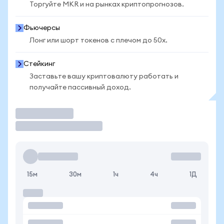
Торгуйте MKR и на рынках криптопрогнозов.
Фьючерсы
Лонг или шорт токенов с плечом до 50x.
Стейкинг
Заставьте вашу криптовалюту работать и
получайте пассивный доход.
Торговать
15м
30м
1ч
4ч
1Д