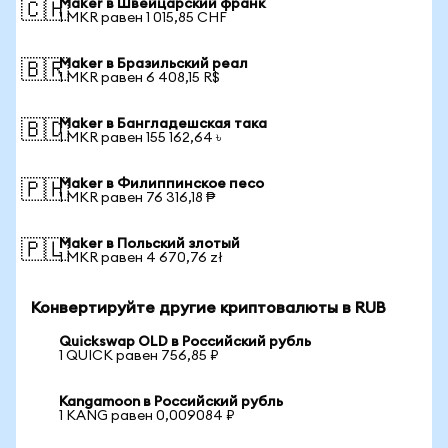
Maker в Швейцарский франк
🇨🇭
1 MKR равен 1 015,85 CHF
Maker в Бразильский реал
🇧🇷
1 MKR равен 6 408,15 R$
Maker в Бангладешская така
🇧🇩
1 MKR равен 155 162,64 ৳
Maker в Филиппинское песо
🇵🇭
1 MKR равен 76 316,18 ₱
Maker в Польский злотый
🇵🇱
1 MKR равен 4 670,76 zł
Конвертируйте другие криптовалюты в RUB
Quickswap OLD в Российский рубль
1 QUICK равен 756,85 ₽
Kangamoon в Российский рубль
1 KANG равен 0,009084 ₽