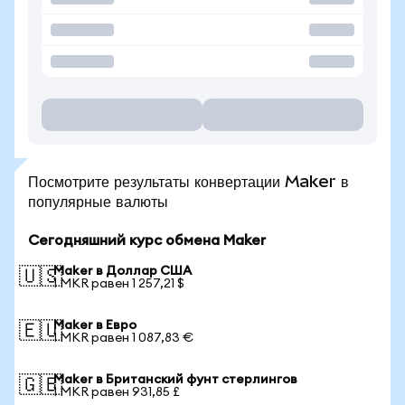
Посмотрите результаты конвертации Maker в
популярные валюты
Сегодняшний курс обмена Maker
Maker в Доллар США
🇺🇸
1 MKR равен 1 257,21 $
Maker в Евро
🇪🇺
1 MKR равен 1 087,83 €
Maker в Британский фунт стерлингов
🇬🇧
1 MKR равен 931,85 £