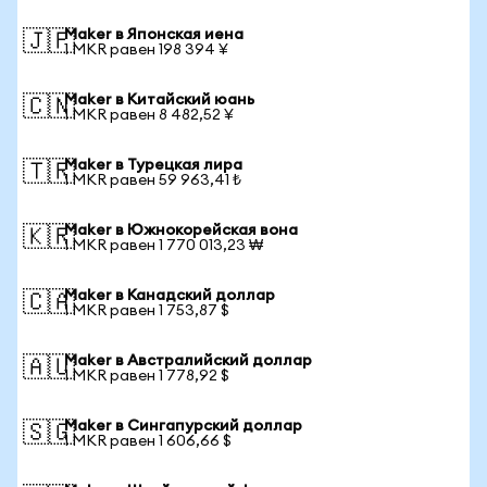
Maker в Японская иена
🇯🇵
1 MKR равен 198 394 ¥
Maker в Китайский юань
🇨🇳
1 MKR равен 8 482,52 ¥
Maker в Турецкая лира
🇹🇷
1 MKR равен 59 963,41 ₺
Maker в Южнокорейская вона
🇰🇷
1 MKR равен 1 770 013,23 ₩
Maker в Канадский доллар
🇨🇦
1 MKR равен 1 753,87 $
Maker в Австралийский доллар
🇦🇺
1 MKR равен 1 778,92 $
Maker в Сингапурский доллар
🇸🇬
1 MKR равен 1 606,66 $