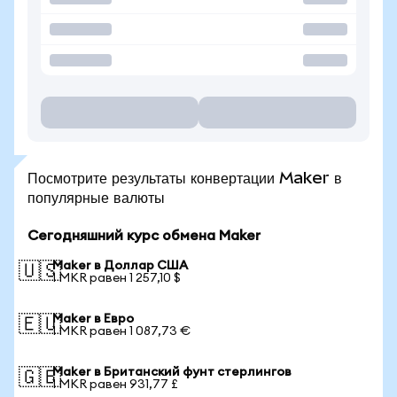
Посмотрите результаты конвертации Maker в
популярные валюты
Сегодняшний курс обмена Maker
Maker в Доллар США
🇺🇸
1 MKR равен 1 257,10 $
Maker в Евро
🇪🇺
1 MKR равен 1 087,73 €
Maker в Британский фунт стерлингов
🇬🇧
1 MKR равен 931,77 £