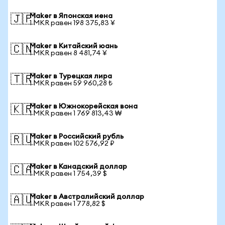
Maker в Японская иена
🇯🇵
1 MKR равен 198 375,83 ¥
Maker в Китайский юань
🇨🇳
1 MKR равен 8 481,74 ¥
Maker в Турецкая лира
🇹🇷
1 MKR равен 59 960,28 ₺
Maker в Южнокорейская вона
🇰🇷
1 MKR равен 1 769 813,43 ₩
Maker в Российский рубль
🇷🇺
1 MKR равен 102 576,92 ₽
Maker в Канадский доллар
🇨🇦
1 MKR равен 1 754,39 $
Maker в Австралийский доллар
🇦🇺
1 MKR равен 1 778,82 $