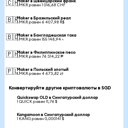
Maker в Швейцарский франк
🇨🇭
1 MKR равен 1 016,68 CHF
Maker в Бразильский реал
🇧🇷
1 MKR равен 6 407,98 R$
Maker в Бангладешская така
🇧🇩
1 MKR равен 155 148,94 ৳
Maker в Филиппинское песо
🇵🇭
1 MKR равен 76 314,22 ₱
Maker в Польский злотый
🇵🇱
1 MKR равен 4 673,82 zł
Конвертируйте другие криптовалюты в SGD
Quickswap OLD в Сингапурский доллар
1 QUICK равен 11,76 $
Kangamoon в Сингапурский доллар
1 KANG равен 0,000141 $