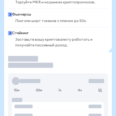
Торгуйте MKR и на рынках криптопрогнозов.
Фьючерсы
Лонг или шорт токенов с плечом до 50x.
Стейкинг
Заставьте вашу криптовалюту работать и
получайте пассивный доход.
Торговать
15м
30м
1ч
4ч
1Д