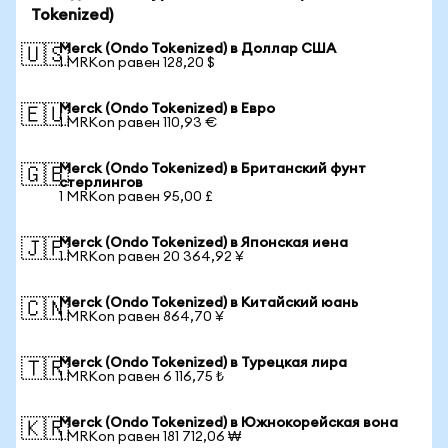
Tokenized)
Merck (Ondo Tokenized) в Доллар США
🇺🇸
1 MRKon равен 128,20 $
Merck (Ondo Tokenized) в Евро
🇪🇺
1 MRKon равен 110,93 €
Merck (Ondo Tokenized) в Британский фунт
🇬🇧
стерлингов
1 MRKon равен 95,00 £
Merck (Ondo Tokenized) в Японская иена
🇯🇵
1 MRKon равен 20 364,92 ¥
Merck (Ondo Tokenized) в Китайский юань
🇨🇳
1 MRKon равен 864,70 ¥
Merck (Ondo Tokenized) в Турецкая лира
🇹🇷
1 MRKon равен 6 116,75 ₺
Merck (Ondo Tokenized) в Южнокорейская вона
🇰🇷
1 MRKon равен 181 712,06 ₩