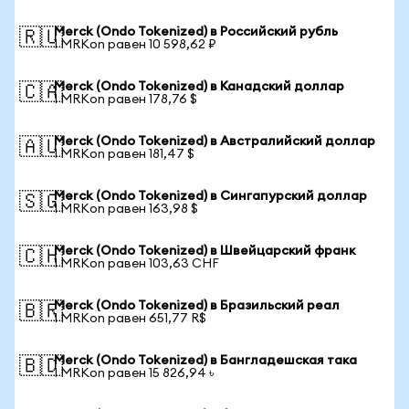
Merck (Ondo Tokenized) в Российский рубль
🇷🇺
1 MRKon равен 10 598,62 ₽
Merck (Ondo Tokenized) в Канадский доллар
🇨🇦
1 MRKon равен 178,76 $
Merck (Ondo Tokenized) в Австралийский доллар
🇦🇺
1 MRKon равен 181,47 $
Merck (Ondo Tokenized) в Сингапурский доллар
🇸🇬
1 MRKon равен 163,98 $
Merck (Ondo Tokenized) в Швейцарский франк
🇨🇭
1 MRKon равен 103,63 CHF
Merck (Ondo Tokenized) в Бразильский реал
🇧🇷
1 MRKon равен 651,77 R$
Merck (Ondo Tokenized) в Бангладешская така
🇧🇩
1 MRKon равен 15 826,94 ৳