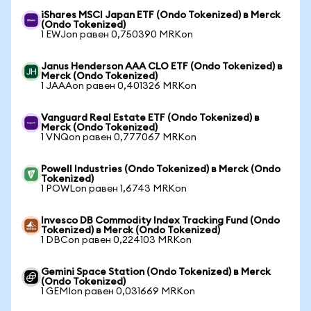
iShares MSCI Japan ETF (Ondo Tokenized) в Merck
(Ondo Tokenized)
1 EWJon равен 0,750390 MRKon
Janus Henderson AAA CLO ETF (Ondo Tokenized) в
Merck (Ondo Tokenized)
1 JAAAon равен 0,401326 MRKon
Vanguard Real Estate ETF (Ondo Tokenized) в
Merck (Ondo Tokenized)
1 VNQon равен 0,777067 MRKon
Powell Industries (Ondo Tokenized) в Merck (Ondo
Tokenized)
1 POWLon равен 1,6743 MRKon
Invesco DB Commodity Index Tracking Fund (Ondo
Tokenized) в Merck (Ondo Tokenized)
1 DBCon равен 0,224103 MRKon
Gemini Space Station (Ondo Tokenized) в Merck
(Ondo Tokenized)
1 GEMIon равен 0,031669 MRKon