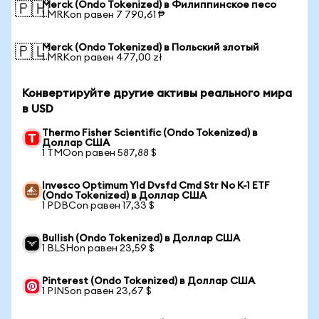
Merck (Ondo Tokenized) в Филиппинское песо
🇵🇭
1 MRKon равен 7 790,61 ₱
Merck (Ondo Tokenized) в Польский злотый
🇵🇱
1 MRKon равен 477,00 zł
Конвертируйте другие активы реального мира
в USD
Thermo Fisher Scientific (Ondo Tokenized) в
Доллар США
1 TMOon равен 587,88 $
Invesco Optimum Yld Dvsfd Cmd Str No K-1 ETF
(Ondo Tokenized) в Доллар США
1 PDBCon равен 17,33 $
Bullish (Ondo Tokenized) в Доллар США
1 BLSHon равен 23,59 $
Pinterest (Ondo Tokenized) в Доллар США
1 PINSon равен 23,67 $