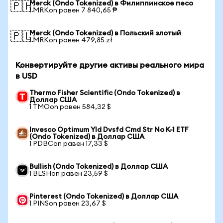
Merck (Ondo Tokenized) в Филиппинское песо
🇵🇭
1 MRKon равен 7 840,65 ₱
Merck (Ondo Tokenized) в Польский злотый
🇵🇱
1 MRKon равен 479,85 zł
Конвертируйте другие активы реального мира
в USD
Thermo Fisher Scientific (Ondo Tokenized) в
Доллар США
1 TMOon равен 584,32 $
Invesco Optimum Yld Dvsfd Cmd Str No K-1 ETF
(Ondo Tokenized) в Доллар США
1 PDBCon равен 17,33 $
Bullish (Ondo Tokenized) в Доллар США
1 BLSHon равен 23,59 $
Pinterest (Ondo Tokenized) в Доллар США
1 PINSon равен 23,67 $