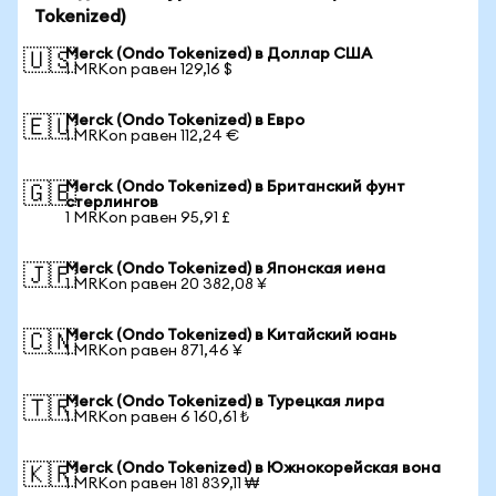
Tokenized)
Merck (Ondo Tokenized) в Доллар США
🇺🇸
1 MRKon равен 129,16 $
Merck (Ondo Tokenized) в Евро
🇪🇺
1 MRKon равен 112,24 €
Merck (Ondo Tokenized) в Британский фунт
🇬🇧
стерлингов
1 MRKon равен 95,91 £
Merck (Ondo Tokenized) в Японская иена
🇯🇵
1 MRKon равен 20 382,08 ¥
Merck (Ondo Tokenized) в Китайский юань
🇨🇳
1 MRKon равен 871,46 ¥
Merck (Ondo Tokenized) в Турецкая лира
🇹🇷
1 MRKon равен 6 160,61 ₺
Merck (Ondo Tokenized) в Южнокорейская вона
🇰🇷
1 MRKon равен 181 839,11 ₩