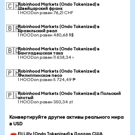
Robinhood Markets (Ondo Tokenized) в
🇨🇭
Швейцарский франк
1 HOODon равен 76,21 CHF
Robinhood Markets (Ondo Tokenized) в
🇧🇷
Бразильский реал
1 HOODon равен 480,68 R$
Robinhood Markets (Ondo Tokenized) в
🇧🇩
Бангладешская така
1 HOODon равен 11 638,34 ৳
Robinhood Markets (Ondo Tokenized) в
🇵🇭
Филиппинское песо
1 HOODon равен 5 724,49 ₱
Robinhood Markets (Ondo Tokenized) в Польский
🇵🇱
злотый
1 HOODon равен 350,34 zł
Конвертируйте другие активы реального мира
в USD
Eli Lilly (Ondo Tokenized) в Доллар США