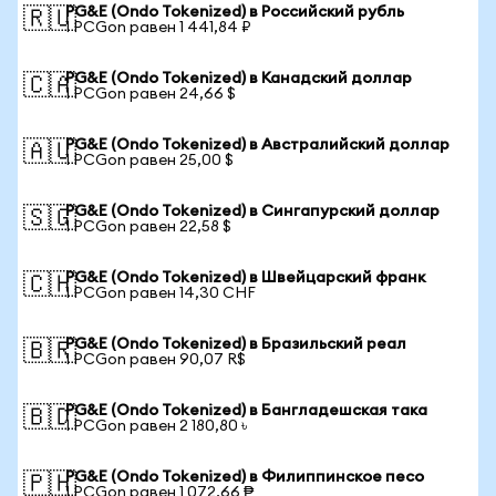
PG&E (Ondo Tokenized) в Российский рубль
🇷🇺
1 PCGon равен 1 441,84 ₽
PG&E (Ondo Tokenized) в Канадский доллар
🇨🇦
1 PCGon равен 24,66 $
PG&E (Ondo Tokenized) в Австралийский доллар
🇦🇺
1 PCGon равен 25,00 $
PG&E (Ondo Tokenized) в Сингапурский доллар
🇸🇬
1 PCGon равен 22,58 $
PG&E (Ondo Tokenized) в Швейцарский франк
🇨🇭
1 PCGon равен 14,30 CHF
PG&E (Ondo Tokenized) в Бразильский реал
🇧🇷
1 PCGon равен 90,07 R$
PG&E (Ondo Tokenized) в Бангладешская така
🇧🇩
1 PCGon равен 2 180,80 ৳
PG&E (Ondo Tokenized) в Филиппинское песо
🇵🇭
1 PCGon равен 1 072,66 ₱