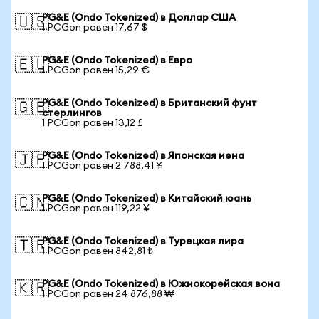
PG&E (Ondo Tokenized) в Доллар США
🇺🇸
1 PCGon равен 17,67 $
PG&E (Ondo Tokenized) в Евро
🇪🇺
1 PCGon равен 15,29 €
PG&E (Ondo Tokenized) в Британский фунт
🇬🇧
стерлингов
1 PCGon равен 13,12 £
PG&E (Ondo Tokenized) в Японская иена
🇯🇵
1 PCGon равен 2 788,41 ¥
PG&E (Ondo Tokenized) в Китайский юань
🇨🇳
1 PCGon равен 119,22 ¥
PG&E (Ondo Tokenized) в Турецкая лира
🇹🇷
1 PCGon равен 842,81 ₺
PG&E (Ondo Tokenized) в Южнокорейская вона
🇰🇷
1 PCGon равен 24 876,88 ₩