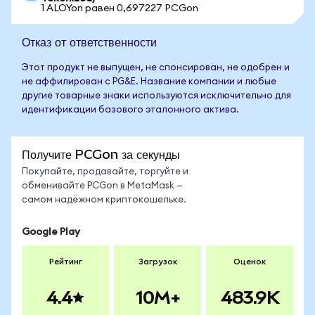
1 ALOYon равен 0,697227 PCGon
Отказ от ответственности
Этот продукт не выпущен, не спонсирован, не одобрен и
не аффилирован с PG&E. Название компании и любые
другие товарные знаки используются исключительно для
идентификации базового эталонного актива.
Получите PCGon за секунды
Покупайте, продавайте, торгуйте и
обменивайте PCGon в MetaMask —
самом надёжном криптокошельке.
Google Play
Рейтинг
Загрузок
Оценок
4.4
10M+
483.9K