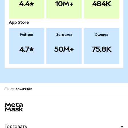
4.4
10M+
484K
App Store
Рейтинг
Загрузок
Оценок
4.7
50M+
75.8K
PEPon/JPMon
Нижний колонтитул сайта MetaMask
Торговать