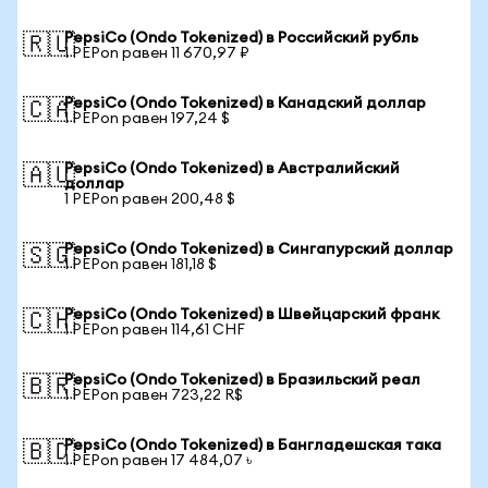
PepsiCo (Ondo Tokenized) в Российский рубль
🇷🇺
1 PEPon равен 11 670,97 ₽
PepsiCo (Ondo Tokenized) в Канадский доллар
🇨🇦
1 PEPon равен 197,24 $
PepsiCo (Ondo Tokenized) в Австралийский
🇦🇺
доллар
1 PEPon равен 200,48 $
PepsiCo (Ondo Tokenized) в Сингапурский доллар
🇸🇬
1 PEPon равен 181,18 $
PepsiCo (Ondo Tokenized) в Швейцарский франк
🇨🇭
1 PEPon равен 114,61 CHF
PepsiCo (Ondo Tokenized) в Бразильский реал
🇧🇷
1 PEPon равен 723,22 R$
PepsiCo (Ondo Tokenized) в Бангладешская така
🇧🇩
1 PEPon равен 17 484,07 ৳