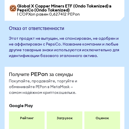
Global X Copper Miners ETF (Ondo Tokenized) в
PepsiCo (Ondo Tokenized)
1 COPXon равен 0,627412 PEPon
Отказ от ответственности
Этот продукт не выпущен, не спонсирован, не одобрен и
не аффилирован с PepsiCo. Название компании и любые
другие товарные знаки используются исключительно для
идентификации базового эталонного актива.
Получите PEPon за секунды
Покупайте, продавайте, торгуйте и
обменивайте PEPon в MetaMask —
самом надёжном криптокошельке.
Google Play
Рейтинг
Загрузок
Оценок