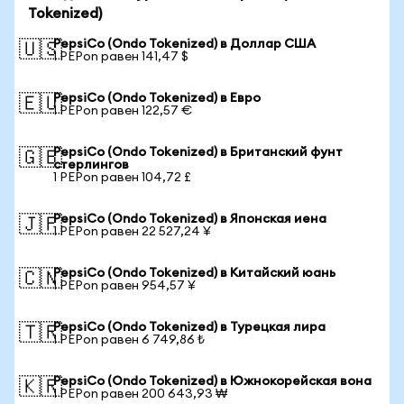
Tokenized)
PepsiCo (Ondo Tokenized) в Доллар США
🇺🇸
1 PEPon равен 141,47 $
PepsiCo (Ondo Tokenized) в Евро
🇪🇺
1 PEPon равен 122,57 €
PepsiCo (Ondo Tokenized) в Британский фунт
🇬🇧
стерлингов
1 PEPon равен 104,72 £
PepsiCo (Ondo Tokenized) в Японская иена
🇯🇵
1 PEPon равен 22 527,24 ¥
PepsiCo (Ondo Tokenized) в Китайский юань
🇨🇳
1 PEPon равен 954,57 ¥
PepsiCo (Ondo Tokenized) в Турецкая лира
🇹🇷
1 PEPon равен 6 749,86 ₺
PepsiCo (Ondo Tokenized) в Южнокорейская вона
🇰🇷
1 PEPon равен 200 643,93 ₩