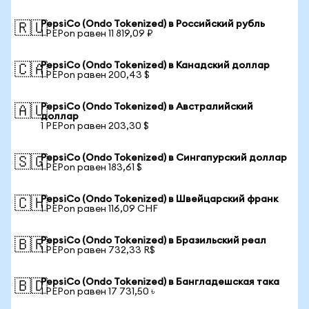
PepsiCo (Ondo Tokenized) в Российский рубль
🇷🇺
1 PEPon равен 11 819,09 ₽
PepsiCo (Ondo Tokenized) в Канадский доллар
🇨🇦
1 PEPon равен 200,43 $
PepsiCo (Ondo Tokenized) в Австралийский
🇦🇺
доллар
1 PEPon равен 203,30 $
PepsiCo (Ondo Tokenized) в Сингапурский доллар
🇸🇬
1 PEPon равен 183,61 $
PepsiCo (Ondo Tokenized) в Швейцарский франк
🇨🇭
1 PEPon равен 116,09 CHF
PepsiCo (Ondo Tokenized) в Бразильский реал
🇧🇷
1 PEPon равен 732,33 R$
PepsiCo (Ondo Tokenized) в Бангладешская така
🇧🇩
1 PEPon равен 17 731,50 ৳