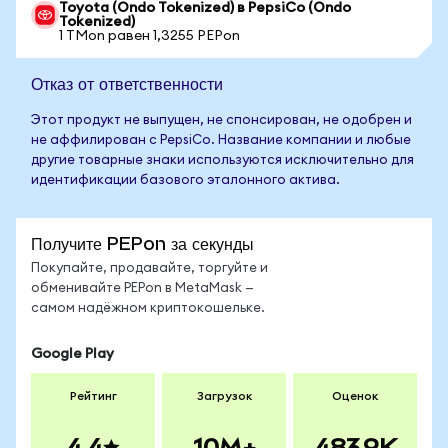
Toyota (Ondo Tokenized) в PepsiCo (Ondo
Tokenized)
1 TMon равен 1,3255 PEPon
Отказ от ответственности
Этот продукт не выпущен, не спонсирован, не одобрен и
не аффилирован с PepsiCo. Название компании и любые
другие товарные знаки используются исключительно для
идентификации базового эталонного актива.
Получите PEPon за секунды
Покупайте, продавайте, торгуйте и
обменивайте PEPon в MetaMask —
самом надёжном криптокошельке.
Google Play
Рейтинг
Загрузок
Оценок
4.4
10M+
483.9K