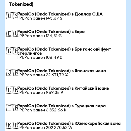
Tokenized)
PepsiCo (Ondo Tokenized) в Доллар США
🇺🇸
1 PEPon равен 143,67 $
PepsiCo (Ondo Tokenized) в Евро
🇪🇺
1 PEPon равен 124,31 €
PepsiCo (Ondo Tokenized) в Британский фунт
🇬🇧
стерлингов
1 PEPon равен 106,49 £
PepsiCo (Ondo Tokenized) в Японская иена
🇯🇵
1 PEPon равен 22 671,73 ¥
PepsiCo (Ondo Tokenized) в Китайский юань
🇨🇳
1 PEPon равен 969,35 ¥
PepsiCo (Ondo Tokenized) в Турецкая лира
🇹🇷
1 PEPon равен 6 852,66 ₺
PepsiCo (Ondo Tokenized) в Южнокорейская вона
🇰🇷
1 PEPon равен 202 270,52 ₩