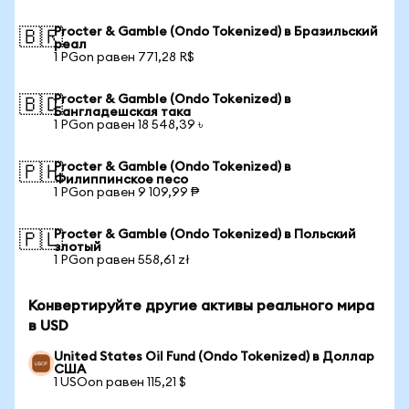
Procter & Gamble (Ondo Tokenized) в Бразильский
🇧🇷
реал
1 PGon равен 771,28 R$
Procter & Gamble (Ondo Tokenized) в
🇧🇩
Бангладешская така
1 PGon равен 18 548,39 ৳
Procter & Gamble (Ondo Tokenized) в
🇵🇭
Филиппинское песо
1 PGon равен 9 109,99 ₱
Procter & Gamble (Ondo Tokenized) в Польский
🇵🇱
злотый
1 PGon равен 558,61 zł
Конвертируйте другие активы реального мира
в USD
United States Oil Fund (Ondo Tokenized) в Доллар
США
1 USOon равен 115,21 $