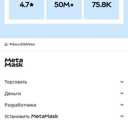
4.7
50M+
75.8K
PGon/SGOVon
Нижний колонтитул сайта MetaMask
Торговать
Торговля
Деньги
Swaps
Покупайте
Разработчики
Прогнозы
НОВИНКА
Карта
Документация для разработчиков
Установить MetaMask
Перпы
НОВИНКА
mUSD
НОВИНКА
Инфопанель
Защита транзакций