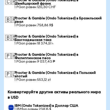
Procter & Gamble (Ondo Tokenized) в
🇨🇭
Швейцарский франк
1 PGon равен 120,30 CHF
Procter & Gamble (Ondo Tokenized) в Бразильский
🇧🇷
реал
1 PGon равен 758,86 R$
Procter & Gamble (Ondo Tokenized) в
🇧🇩
Бангладешская така
1 PGon равен 18 374,51 ৳
Procter & Gamble (Ondo Tokenized) в
🇵🇭
Филиппинское песо
1 PGon равен 9 037,43 ₱
Procter & Gamble (Ondo Tokenized) в Польский
🇵🇱
злотый
1 PGon равен 553,12 zł
Конвертируйте другие активы реального мира
в USD
IBM (Ondo Tokenized) в Доллар США
1 IBMon равен 238,15 $