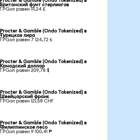
Procter & Gamble (Ondo Tokenized) в

Британский фунт стерлингов
1 PGon равен 111,24 £
Procter & Gamble (Ondo Tokenized) в

Турецкая лира
1 PGon равен 7 124,72 ₺
Procter & Gamble (Ondo Tokenized) в

Канадский доллар
1 PGon равен 209,78 $
Procter & Gamble (Ondo Tokenized) в

Швейцарский франк
1 PGon равен 121,58 CHF
Procter & Gamble (Ondo Tokenized) в

Филиппинское песо
1 PGon равен 9 100,41 ₱