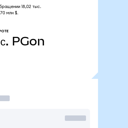
бращении 18,02 тыс.
70 млн $.
РОТЕ
с.
PGon