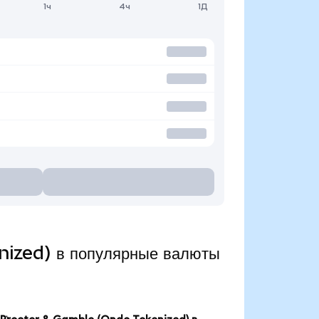
1ч
4ч
1Д
nized) в популярные валюты