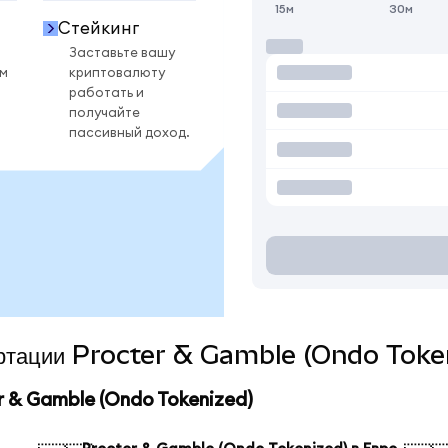
15м
30м
Стейкинг
Заставьте вашу
ом
криптовалюту
работать и
получайте
пассивный доход.
вертации Procter & Gamble (Ondo Toke
 & Gamble (Ondo Tokenized)