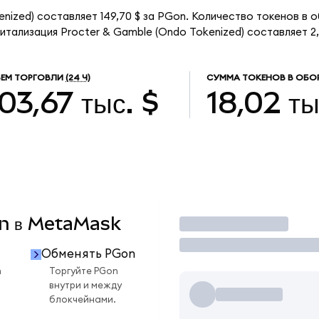
nized) составляет 149,70 $ за PGon. Количество токенов в о
тализация Procter & Gamble (Ondo Tokenized) составляет 2,
ЕМ ТОРГОВЛИ
(24 Ч)
СУММА ТОКЕНОВ В ОБО
03,67 тыс. $
18,02 ты
on в MetaMask
Торговать
Обменять PGon
n
Торгуйте PGon
внутри и между
блокчейнами.