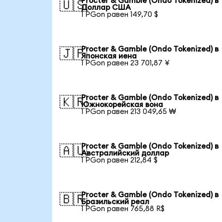
Procter & Gamble (Ondo Tokenized) в
🇺🇸
Доллар США
1 PGon равен 149,70 $
Procter & Gamble (Ondo Tokenized) в
🇯🇵
Японская иена
1 PGon равен 23 701,87 ¥
Procter & Gamble (Ondo Tokenized) в
🇰🇷
Южнокорейская вона
1 PGon равен 213 049,65 ₩
Procter & Gamble (Ondo Tokenized) в
🇦🇺
Австралийский доллар
1 PGon равен 212,84 $
Procter & Gamble (Ondo Tokenized) в
🇧🇷
Бразильский реал
1 PGon равен 765,88 R$