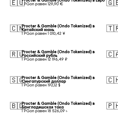
Procter & Gamble (Ondo Tokenized) в Евро
🇪🇺
🇬
1 PGon равен 129,90 €
Procter & Gamble (Ondo Tokenized) в
🇨🇳
🇹
Китайский юань
1 PGon равен 1 010,42 ¥
Procter & Gamble (Ondo Tokenized) в
🇷🇺
🇨
Российский рубль
1 PGon равен 12 196,49 ₽
Procter & Gamble (Ondo Tokenized) в
🇸🇬
🇨
Сингапурский доллар
1 PGon равен 192,12 $
Procter & Gamble (Ondo Tokenized) в
🇧🇩
🇵
Бангладешская така
1 PGon равен 18 526,09 ৳