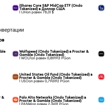
iShares Core S&P MidCap ETF (Ondo
Tokenized) в Доллар США
1 IJHon равен 78,01 $
нвертации
ов
ble
Wolfspeed (Ondo Tokenized) в Procter &
Gamble (Ondo Tokenized)
1 WOLFon равен 0,189913 PGon
United States Oil Fund (Ondo Tokenized) в
Procter & Gamble (Ondo Tokenized)
1 USOon равен 0,796192 PGon
r &
Palo Alto Networks (Ondo Tokenized) в
Procter & Gamble (Ondo Tokenized)
1 PANWon равен 2,3619 PGon