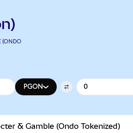
n)
E (ONDO
PGON
rocter & Gamble (Ondo Tokenized)