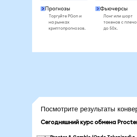
Прогнозы
Фьючерсы
Торгуйте PGon и
Лонг или шорт
на рынках
токенов с плеч
криптопрогнозов.
до 50x.
Посмотрите результаты кон
Сегодняшний курс обмена Procter