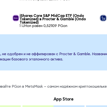
iShares Core S&P MidCap ETF (Ondo
Tokenized) в Procter & Gamble (Ondo
Tokenized)
1 IJHon равен 0,521109 PGon
, не одобрен и не аффилирован с Procter & Gamble. Названи
кации базового эталонного актива.
нивайте PGon в MetaMask — самом надёжном криптокошельке
App Store