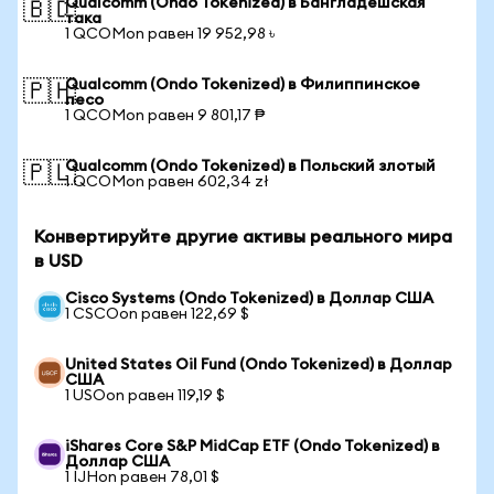
Qualcomm (Ondo Tokenized) в Бангладешская
🇧🇩
така
1 QCOMon равен 19 952,98 ৳
Qualcomm (Ondo Tokenized) в Филиппинское
🇵🇭
песо
1 QCOMon равен 9 801,17 ₱
Qualcomm (Ondo Tokenized) в Польский злотый
🇵🇱
1 QCOMon равен 602,34 zł
Конвертируйте другие активы реального мира
в USD
Cisco Systems (Ondo Tokenized) в Доллар США
1 CSCOon равен 122,69 $
United States Oil Fund (Ondo Tokenized) в Доллар
США
1 USOon равен 119,19 $
iShares Core S&P MidCap ETF (Ondo Tokenized) в
Доллар США
1 IJHon равен 78,01 $