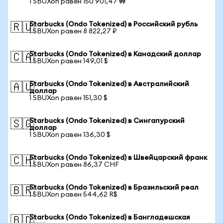
1 SBUXon равен 150 901,47 ₩
Starbucks (Ondo Tokenized) в Российский рубль
🇷🇺
1 SBUXon равен 8 822,27 ₽
Starbucks (Ondo Tokenized) в Канадский доллар
🇨🇦
1 SBUXon равен 149,01 $
Starbucks (Ondo Tokenized) в Австралийский
🇦🇺
доллар
1 SBUXon равен 151,30 $
Starbucks (Ondo Tokenized) в Сингапурский
🇸🇬
доллар
1 SBUXon равен 136,30 $
Starbucks (Ondo Tokenized) в Швейцарский франк
🇨🇭
1 SBUXon равен 86,37 CHF
Starbucks (Ondo Tokenized) в Бразильский реал
🇧🇷
1 SBUXon равен 544,62 R$
Starbucks (Ondo Tokenized) в Бангладешская
🇧🇩