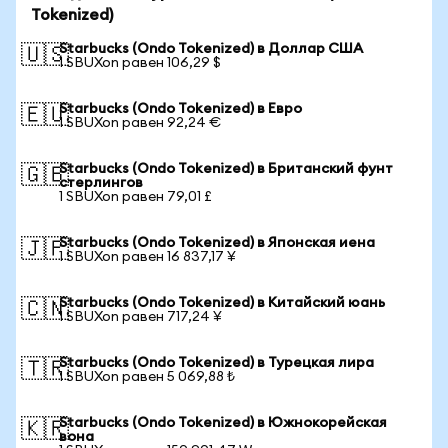
Tokenized)
Starbucks (Ondo Tokenized) в Доллар США
🇺🇸
1 SBUXon равен 106,29 $
Starbucks (Ondo Tokenized) в Евро
🇪🇺
1 SBUXon равен 92,24 €
Starbucks (Ondo Tokenized) в Британский фунт
🇬🇧
стерлингов
1 SBUXon равен 79,01 £
Starbucks (Ondo Tokenized) в Японская иена
🇯🇵
1 SBUXon равен 16 837,17 ¥
Starbucks (Ondo Tokenized) в Китайский юань
🇨🇳
1 SBUXon равен 717,24 ¥
Starbucks (Ondo Tokenized) в Турецкая лира
🇹🇷
1 SBUXon равен 5 069,88 ₺
Starbucks (Ondo Tokenized) в Южнокорейская
🇰🇷
вона