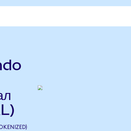
ndo
ал
L)
OKENIZED)