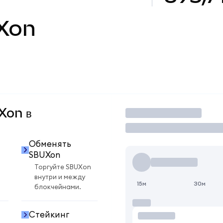
Xon
UXon в
Торговать
Обменять
SBUXon
Торгуйте SBUXon
внутри и между
15м
30м
блокчейнами.
Стейкинг