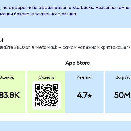
, не одобрен и не аффилирован с Starbucks. Название компа
кации базового эталонного актива.
ы
нивайте SBUXon в MetaMask — самом надёжном криптокошель
App Store
Оценок
Скачать
Рейтинг
Загрузо
83.8K
4.7
50M