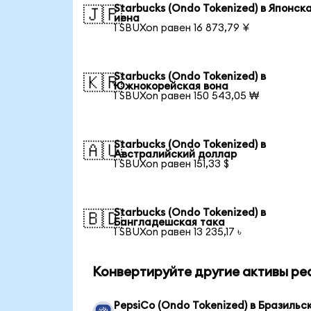
Starbucks (Ondo Tokenized) в Японск
🇯🇵
иена
1 SBUXon равен 16 873,79 ¥
Starbucks (Ondo Tokenized) в
🇰🇷
Южнокорейская вона
1 SBUXon равен 150 543,05 ₩
Starbucks (Ondo Tokenized) в
🇦🇺
Австралийский доллар
1 SBUXon равен 151,33 $
Starbucks (Ondo Tokenized) в
🇧🇩
Бангладешская така
1 SBUXon равен 13 235,17 ৳
Конвертируйте другие активы ре
PepsiCo (Ondo Tokenized) в Бразильс