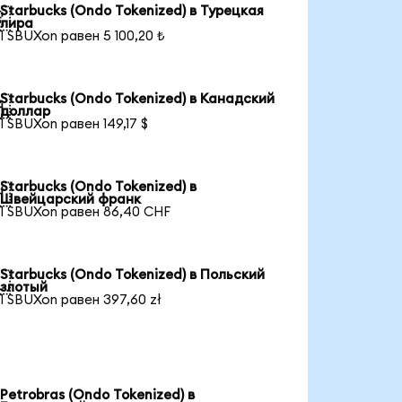
Starbucks (Ondo Tokenized) в Турецкая

лира
1 SBUXon равен 5 100,20 ₺
Starbucks (Ondo Tokenized) в Канадский

доллар
1 SBUXon равен 149,17 $
Starbucks (Ondo Tokenized) в

Швейцарский франк
1 SBUXon равен 86,40 CHF
Starbucks (Ondo Tokenized) в Польский

злотый
1 SBUXon равен 397,60 zł
Petrobras (Ondo Tokenized) в