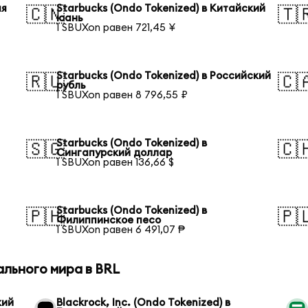
ая
Starbucks (Ondo Tokenized) в Китайский
🇨🇳
🇹
юань
1 SBUXon равен 721,45 ¥
Starbucks (Ondo Tokenized) в Российский
🇷🇺
🇨
рубль
1 SBUXon равен 8 796,55 ₽
Starbucks (Ondo Tokenized) в
🇸🇬
🇨
Сингапурский доллар
1 SBUXon равен 136,66 $
Starbucks (Ondo Tokenized) в
🇵🇭
🇵
Филиппинское песо
1 SBUXon равен 6 491,07 ₱
ального мира в BRL
кий
Blackrock, Inc. (Ondo Tokenized) в