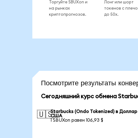
Торгуйте SBUXon и
Лонг или шорт
на рынках
токенов с плеч
криптопрогнозов.
до 50x.
Посмотрите результаты кон
Сегодняшний курс обмена Starbuc
Starbucks (Ondo Tokenized) в Доллар
🇺🇸
США
1 SBUXon равен 106,93 $