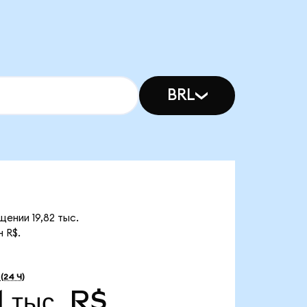
BRL
ении 19,82 тыс.
 R$.
(24 Ч)
 тыс. R$