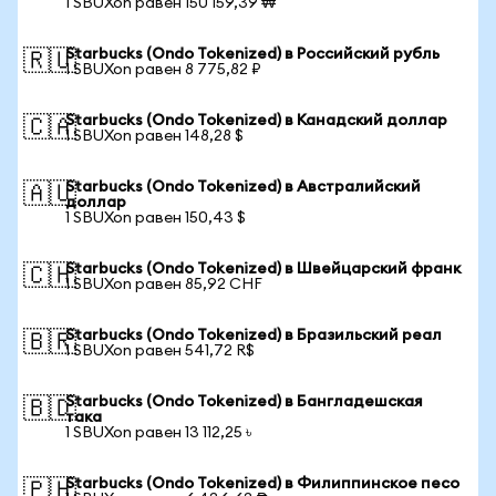
1 SBUXon равен 150 159,39 ₩
Starbucks (Ondo Tokenized) в Российский рубль
🇷🇺
1 SBUXon равен 8 775,82 ₽
Starbucks (Ondo Tokenized) в Канадский доллар
🇨🇦
1 SBUXon равен 148,28 $
Starbucks (Ondo Tokenized) в Австралийский
🇦🇺
доллар
1 SBUXon равен 150,43 $
Starbucks (Ondo Tokenized) в Швейцарский франк
🇨🇭
1 SBUXon равен 85,92 CHF
Starbucks (Ondo Tokenized) в Бразильский реал
🇧🇷
1 SBUXon равен 541,72 R$
Starbucks (Ondo Tokenized) в Бангладешская
🇧🇩
така
1 SBUXon равен 13 112,25 ৳
Starbucks (Ondo Tokenized) в Филиппинское песо
🇵🇭