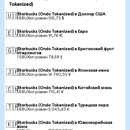
Tokenized)
Starbucks (Ondo Tokenized) в Доллар США
🇺🇸
1 SBUXon равен 105,73 $
Starbucks (Ondo Tokenized) в Евро
🇪🇺
1 SBUXon равен 91,76 €
Starbucks (Ondo Tokenized) в Британский фунт
🇬🇧
стерлингов
1 SBUXon равен 78,59 £
Starbucks (Ondo Tokenized) в Японская иена
🇯🇵
1 SBUXon равен 16 740,33 ¥
Starbucks (Ondo Tokenized) в Китайский юань
🇨🇳
1 SBUXon равен 713,41 ¥
Starbucks (Ondo Tokenized) в Турецкая лира
🇹🇷
1 SBUXon равен 5 043,63 ₺
Starbucks (Ondo Tokenized) в Южнокорейская
🇰🇷
вона