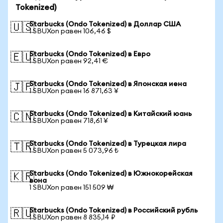
Tokenized)
Starbucks (Ondo Tokenized) в Доллар США
🇺🇸
1 SBUXon равен 106,46 $
Starbucks (Ondo Tokenized) в Евро
🇪🇺
1 SBUXon равен 92,41 €
Starbucks (Ondo Tokenized) в Японская иена
🇯🇵
1 SBUXon равен 16 871,63 ¥
Starbucks (Ondo Tokenized) в Китайский юань
🇨🇳
1 SBUXon равен 718,61 ¥
Starbucks (Ondo Tokenized) в Турецкая лира
🇹🇷
1 SBUXon равен 5 073,96 ₺
Starbucks (Ondo Tokenized) в Южнокорейская
🇰🇷
вона
1 SBUXon равен 151 509 ₩
Starbucks (Ondo Tokenized) в Российский рубль
🇷🇺
1 SBUXon равен 8 835,14 ₽