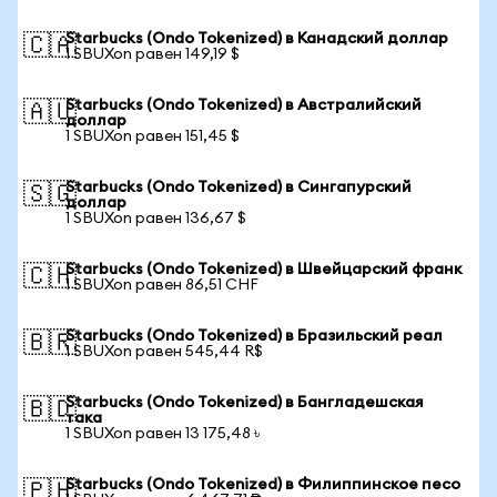
Starbucks (Ondo Tokenized) в Канадский доллар
🇨🇦
1 SBUXon равен 149,19 $
Starbucks (Ondo Tokenized) в Австралийский
🇦🇺
доллар
1 SBUXon равен 151,45 $
Starbucks (Ondo Tokenized) в Сингапурский
🇸🇬
доллар
1 SBUXon равен 136,67 $
Starbucks (Ondo Tokenized) в Швейцарский франк
🇨🇭
1 SBUXon равен 86,51 CHF
Starbucks (Ondo Tokenized) в Бразильский реал
🇧🇷
1 SBUXon равен 545,44 R$
Starbucks (Ondo Tokenized) в Бангладешская
🇧🇩
така
1 SBUXon равен 13 175,48 ৳
Starbucks (Ondo Tokenized) в Филиппинское песо
🇵🇭