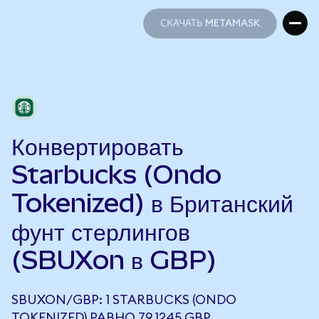
СКАЧАТЬ METAMASK
СКАЧАТЬ METAMASK
Конвертировать
Starbucks (Ondo
Tokenized) в Британский
фунт стерлингов
(SBUXon в GBP)
SBUXON/GBP: 1 STARBUCKS (ONDO
TOKENIZED) РАВНО 79,1245 GBP