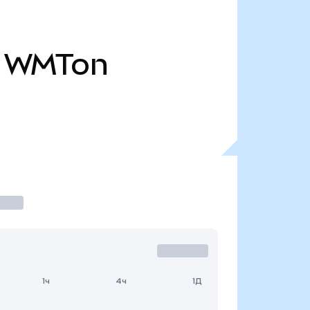
WMTon
1ч
4ч
1Д