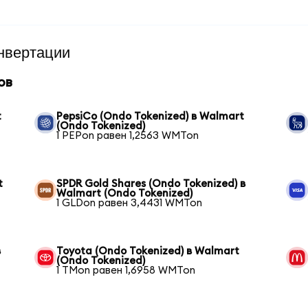
нвертации
ов
t
PepsiCo (Ondo Tokenized) в Walmart
(Ondo Tokenized)
1 PEPon равен 1,2563 WMTon
t
SPDR Gold Shares (Ondo Tokenized) в
Walmart (Ondo Tokenized)
1 GLDon равен 3,4431 WMTon
в
Toyota (Ondo Tokenized) в Walmart
(Ondo Tokenized)
1 TMon равен 1,6958 WMTon