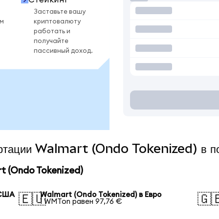
Заставьте вашу
ом
криптовалюту
работать и
получайте
пассивный доход.
вертации Walmart (Ondo Tokenized) в п
 (Ondo Tokenized)
 США
Walmart (Ondo Tokenized) в Евро
🇪🇺
🇬
1 WMTon равен 97,76 €