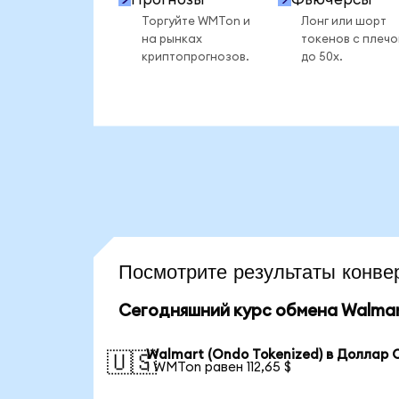
Торгуйте WMTon и
Лонг или шорт
на рынках
токенов с плеч
криптопрогнозов.
до 50x.
Посмотрите результаты кон
Сегодняшний курс обмена Walmart
Walmart (Ondo Tokenized) в Доллар
🇺🇸
1 WMTon равен 112,65 $