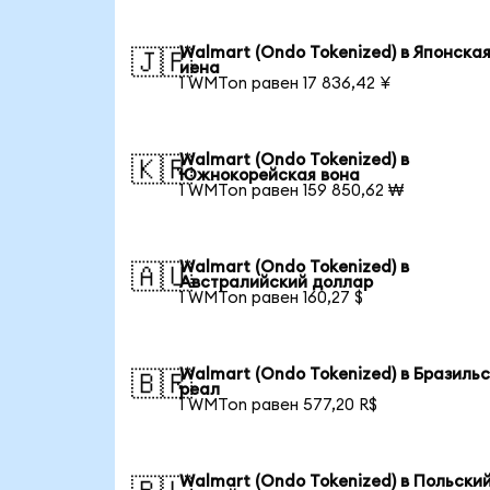
Walmart (Ondo Tokenized) в Японска
🇯🇵
иена
1 WMTon равен 17 836,42 ¥
Walmart (Ondo Tokenized) в
🇰🇷
Южнокорейская вона
1 WMTon равен 159 850,62 ₩
Walmart (Ondo Tokenized) в
🇦🇺
Австралийский доллар
1 WMTon равен 160,27 $
Walmart (Ondo Tokenized) в Бразиль
🇧🇷
реал
1 WMTon равен 577,20 R$
Walmart (Ondo Tokenized) в Польски