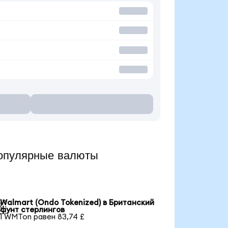
опулярные валюты
Walmart (Ondo Tokenized) в Британский

фунт стерлингов
1 WMTon равен 83,74 £