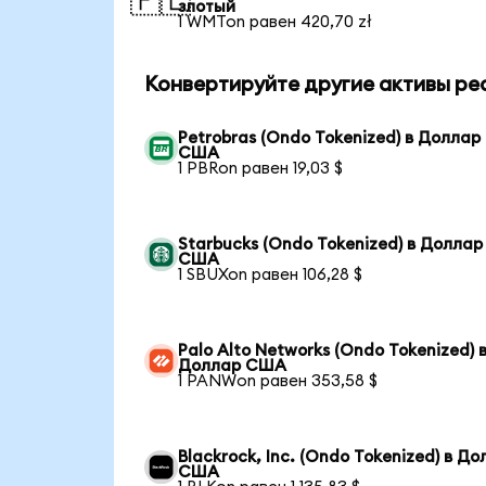
🇵🇱
злотый
1 WMTon равен 420,70 zł
Конвертируйте другие активы ре
Petrobras (Ondo Tokenized) в Доллар
США
1 PBRon равен 19,03 $
Starbucks (Ondo Tokenized) в Доллар
США
1 SBUXon равен 106,28 $
Palo Alto Networks (Ondo Tokenized) 
Доллар США
1 PANWon равен 353,58 $
Blackrock, Inc. (Ondo Tokenized) в Д
США