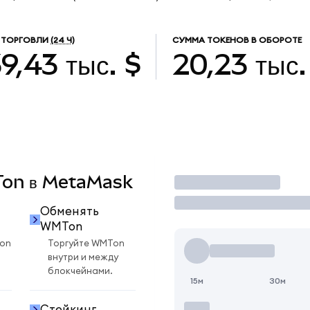
 ТОРГОВЛИ
(24 Ч)
СУММА ТОКЕНОВ В ОБОРОТЕ
9,43 тыс. $
20,23 тыс.
MTon в MetaMask
Торговать
Обменять
WMTon
on
Торгуйте WMTon
внутри и между
блокчейнами.
15м
30м
Стейкинг