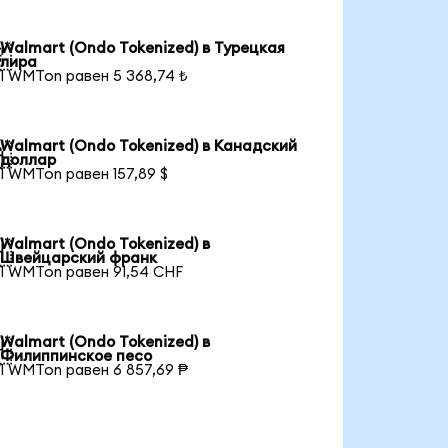
Walmart (Ondo Tokenized) в Турецкая

лира
1 WMTon равен 5 368,74 ₺
Walmart (Ondo Tokenized) в Канадский

доллар
1 WMTon равен 157,89 $
Walmart (Ondo Tokenized) в

Швейцарский франк
1 WMTon равен 91,54 CHF
Walmart (Ondo Tokenized) в

Филиппинское песо
1 WMTon равен 6 857,69 ₱