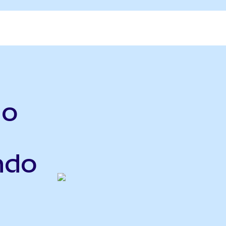
do
ndo