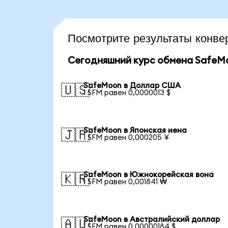
Посмотрите результаты конв
Сегодняшний курс обмена SafeM
SafeMoon в Доллар США
🇺🇸
1 SFM равен 0,0000013 $
SafeMoon в Японская иена
🇯🇵
1 SFM равен 0,000205 ¥
SafeMoon в Южнокорейская вона
🇰🇷
1 SFM равен 0,001841 ₩
SafeMoon в Австралийский доллар
🇦🇺
1 SFM равен 0,00000184 $