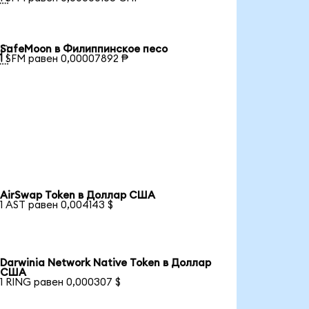
SafeMoon в Филиппинское песо

1 SFM равен 0,00007892 ₱
AirSwap Token в Доллар США
1 AST равен 0,004143 $
Darwinia Network Native Token в Доллар
США
1 RING равен 0,000307 $