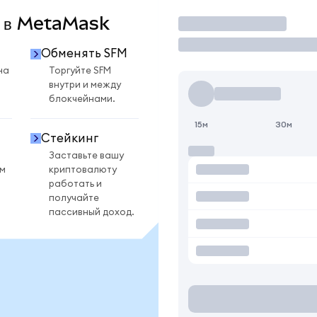
M в MetaMask
Торговать
Обменять SFM
на
Торгуйте SFM
внутри и между
блокчейнами.
15м
30м
Стейкинг
Заставьте вашу
ом
криптовалюту
работать и
получайте
пассивный доход.