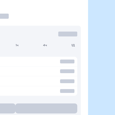
1ч
4ч
1Д