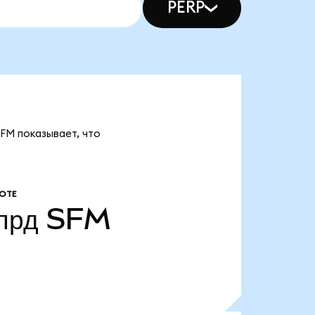
PERP
SFM показывает, что
ОТЕ
лрд
SFM