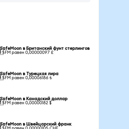
SafeMoon в Британский фунт стерлингов

1 SFM равен 0,00000097 £
SafeMoon в Турецкая лира

1 SFM равен 0,00006186 ₺
SafeMoon в Канадский доллар

1 SFM равен 0,00000182 $
SafeMoon в Швейцарский франк

1 SFM равен 0,00000105 CHF