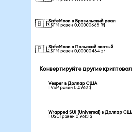
SafeMoon в Бразильский реал
🇧🇷
1 SFM равен 0,00000668 R$
SafeMoon в Польский злотый
🇵🇱
1 SFM равен 0,00000484 zł
Конвертируйте другие криптовал
Vesper в Доллар США
1 VSP равен 0,0962 $
Wrapped SUI (Universal) в Доллар С
1 USUI равен 0,9613 $