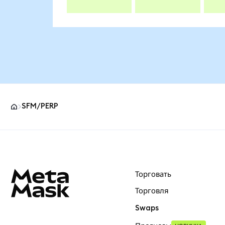
SFM/PERP
Нижний колонтитул сайта MetaMask
Торговать
Торговля
Swaps