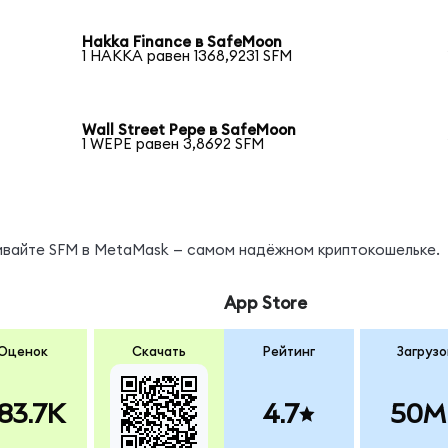
Hakka Finance в SafeMoon
1 HAKKA равен 1368,9231 SFM
Wall Street Pepe в SafeMoon
1 WEPE равен 3,8692 SFM
нивайте SFM в MetaMask — самом надёжном криптокошельке.
App Store
Оценок
Скачать
Рейтинг
Загрузо
83.7K
4.7
50M