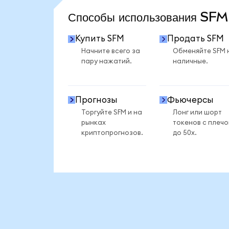
Способы использования SF
Купить SFM
Продать SFM
Начните всего за
Обменяйте SFM 
пару нажатий.
наличные.
Прогнозы
Фьючерсы
Торгуйте SFM и на
Лонг или шорт
рынках
токенов с плеч
криптопрогнозов.
до 50x.