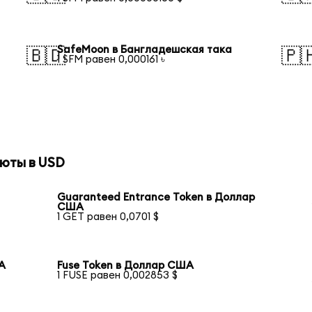
SafeMoon в Бангладешская така
🇧🇩
🇵
1 SFM равен 0,000161 ৳
юты в USD
Guaranteed Entrance Token в Доллар
США
1 GET равен 0,0701 $
ША
Fuse Token в Доллар США
1 FUSE равен 0,002853 $