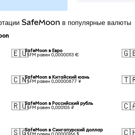
ертации SafeMoon в популярные валюты
oon
SafeMoon в Евро
🇪🇺
🇬
1 SFM равен 0,00000113 €
SafeMoon в Китайский юань
🇨🇳
🇹
1 SFM равен 0,00000877 ¥
SafeMoon в Российский рубль
🇷🇺
🇨
1 SFM равен 0,000105 ₽
SafeMoon в Сингапурский доллар
🇸🇬
🇨
1 SFM равен 0,00000166 $