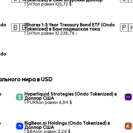
Tokenized) в Сингапурский доллар
1 SHYon равен 105,72 $
ndo
iShares 1-3 Year Treasury Bond ETF (Ondo
🇧🇩
🇵
Tokenized) в Бангладешская така
1 SHYon равен 10 238,78 ৳
ndo
ального мира в USD
р
Hyperliquid Strategies (Ondo Tokenized) в
Доллар США
1 PURRon равен 6,84 $
р
BigBear.ai Holdings (Ondo Tokenized) в
Доллар США
1 BBAIon равен 3,24 $