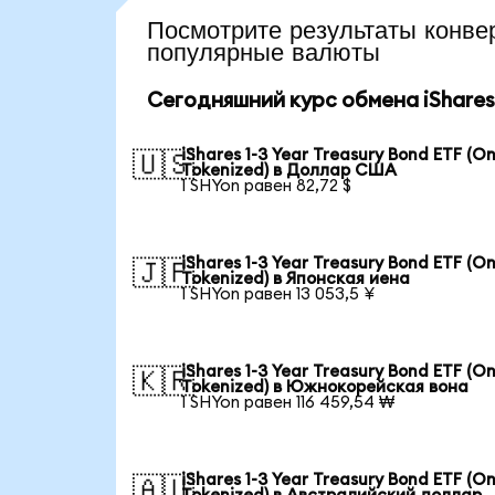
Посмотрите результаты кон
популярные валюты
Сегодняшний курс обмена iShares 1
iShares 1-3 Year Treasury Bond ETF (O
🇺🇸
Tokenized) в Доллар США
1 SHYon равен 82,72 $
iShares 1-3 Year Treasury Bond ETF (O
🇯🇵
Tokenized) в Японская иена
1 SHYon равен 13 053,5 ¥
iShares 1-3 Year Treasury Bond ETF (O
🇰🇷
Tokenized) в Южнокорейская вона
1 SHYon равен 116 459,54 ₩
iShares 1-3 Year Treasury Bond ETF (O
🇦🇺