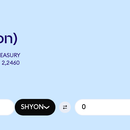
on)
REASURY
 2,2460
SHYON