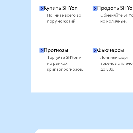
Купить SHYon
Продать SHYo
Начните всего за
Обменяйте SHY
пару нажатий.
на наличные.
Прогнозы
Фьючерсы
Торгуйте SHYon и
Лонг или шорт
на рынках
токенов с плеч
криптопрогнозов.
до 50x.