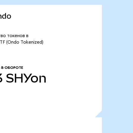
ndo
тво токенов в
ETF (Ondo Tokenized)
 В ОБОРОТЕ
3
SHYon