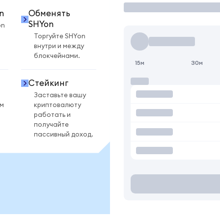
n
Обменять
SHYon
on
Торгуйте SHYon
внутри и между
блокчейнами.
15м
30м
Стейкинг
Заставьте вашу
ом
криптовалюту
работать и
получайте
пассивный доход.