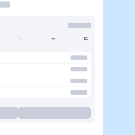
1ч
4ч
1Д