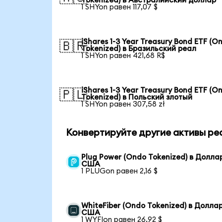
Tokenized) в Австралийский доллар
1 SHYon равен 117,07 $
iShares 1-3 Year Treasury Bond ETF (O
🇧🇷
Tokenized) в Бразильский реал
1 SHYon равен 421,68 R$
iShares 1-3 Year Treasury Bond ETF (O
🇵🇱
Tokenized) в Польский злотый
1 SHYon равен 307,58 zł
Конвертируйте другие активы ре
Plug Power (Ondo Tokenized) в Долла
США
1 PLUGon равен 2,16 $
WhiteFiber (Ondo Tokenized) в Долла
США
1 WYFIon равен 26,92 $