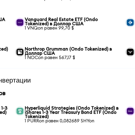
США
Vanguard Real Estate ETF (Ondo
Tokenized) в Доллар США
1 VNQon равен 99,70 $
zed)
Northrop Grumman (Ondo Tokenized) в
Доллар США
1 NOCon равен 567,17 $
нвертации
ов
 1-3
Hyperliquid Strategies (Ondo Tokenized) в
ed)
iShares 1-3 Year Treasury Bond ETF (Ondo
Tokenized)
1 PURRon равен 0,082689 SHYon