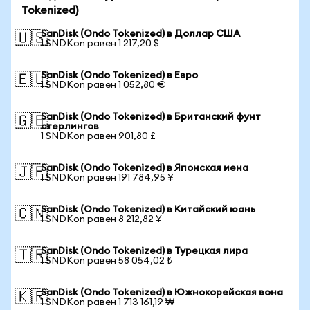
Tokenized)
SanDisk (Ondo Tokenized) в Доллар США
🇺🇸
1 SNDKon равен 1 217,20 $
SanDisk (Ondo Tokenized) в Евро
🇪🇺
1 SNDKon равен 1 052,80 €
SanDisk (Ondo Tokenized) в Британский фунт
🇬🇧
стерлингов
1 SNDKon равен 901,80 £
SanDisk (Ondo Tokenized) в Японская иена
🇯🇵
1 SNDKon равен 191 784,95 ¥
SanDisk (Ondo Tokenized) в Китайский юань
🇨🇳
1 SNDKon равен 8 212,82 ¥
SanDisk (Ondo Tokenized) в Турецкая лира
🇹🇷
1 SNDKon равен 58 054,02 ₺
SanDisk (Ondo Tokenized) в Южнокорейская вона
🇰🇷
1 SNDKon равен 1 713 161,19 ₩