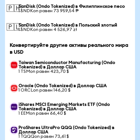
SanDisk (Ondo Tokenized) в Филиппинское песо
🇵🇭
1 SNDKon равен 73 959,54 ₱
SanDisk (Ondo Tokenized) в Польский злотый
🇵🇱
1 SNDKon равен 4 526,97 zł
Конвертируйте другие активы реального мира
в USD
Taiwan Semiconductor Manufacturing (Ondo
Tokenized) в Доллар США
1 TSMon равен 423,70 $
Oracle (Ondo Tokenized) в Доллар США
1 ORCLon равен 146,20 $
iShares MSCI Emerging Markets ETF (Ondo
Tokenized) в Доллар США
1 EEMon равен 66,40 $
ProShares UltraPro QQQ (Ondo Tokenized) в
Доллар США
1 TQQQon равен 73,61 $