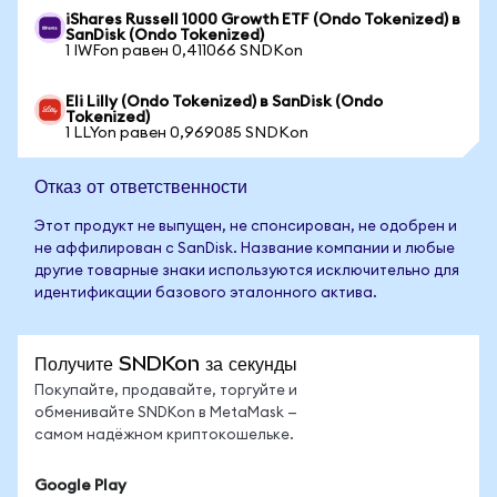
iShares Russell 1000 Growth ETF (Ondo Tokenized) в
SanDisk (Ondo Tokenized)
1 IWFon равен 0,411066 SNDKon
Eli Lilly (Ondo Tokenized) в SanDisk (Ondo
Tokenized)
1 LLYon равен 0,969085 SNDKon
Отказ от ответственности
Этот продукт не выпущен, не спонсирован, не одобрен и
не аффилирован с SanDisk. Название компании и любые
другие товарные знаки используются исключительно для
идентификации базового эталонного актива.
Получите SNDKon за секунды
Покупайте, продавайте, торгуйте и
обменивайте SNDKon в MetaMask —
самом надёжном криптокошельке.
Google Play