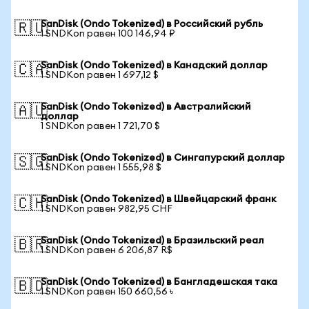
SanDisk (Ondo Tokenized) в Российский рубль
🇷🇺
1 SNDKon равен 100 146,94 ₽
SanDisk (Ondo Tokenized) в Канадский доллар
🇨🇦
1 SNDKon равен 1 697,12 $
SanDisk (Ondo Tokenized) в Австралийский
🇦🇺
доллар
1 SNDKon равен 1 721,70 $
SanDisk (Ondo Tokenized) в Сингапурский доллар
🇸🇬
1 SNDKon равен 1 555,98 $
SanDisk (Ondo Tokenized) в Швейцарский франк
🇨🇭
1 SNDKon равен 982,95 CHF
SanDisk (Ondo Tokenized) в Бразильский реал
🇧🇷
1 SNDKon равен 6 206,87 R$
SanDisk (Ondo Tokenized) в Бангладешская така
🇧🇩
1 SNDKon равен 150 660,56 ৳