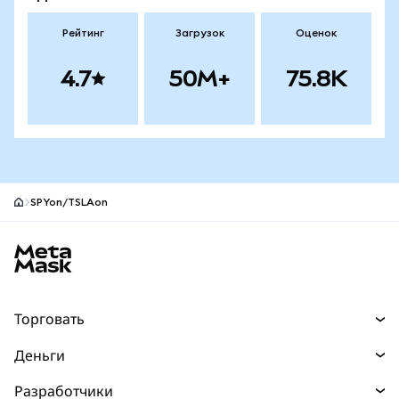
Рейтинг
Загрузок
Оценок
4.7
50M+
75.8K
SPYon/TSLAon
Нижний колонтитул сайта MetaMask
Торговать
Торговля
Деньги
Swaps
Покупайте
Разработчики