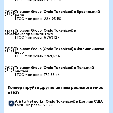
1 TCOMon равен 37,56 CHF
Trip.com Group (Ondo Tokenized) в Бразильский
🇧🇷
реал
1 TCOMon равен 236,95 R$
Trip.com Group (Ondo Tokenized) в
🇧🇩
Бангладешская така
1 TCOMon равен 5 753,12 ৳
Trip.com Group (Ondo Tokenized) в Филиппинское
🇵🇭
песо
1 TCOMon равен 2 821,62 ₱
Trip.com Group (Ondo Tokenized) в Польский
🇵🇱
злотый
1 TCOMon равен 172,83 zł
Конвертируйте другие активы реального мира
в USD
Arista Networks (Ondo Tokenized) в Доллар США
1 ANETon равен 191,17 $