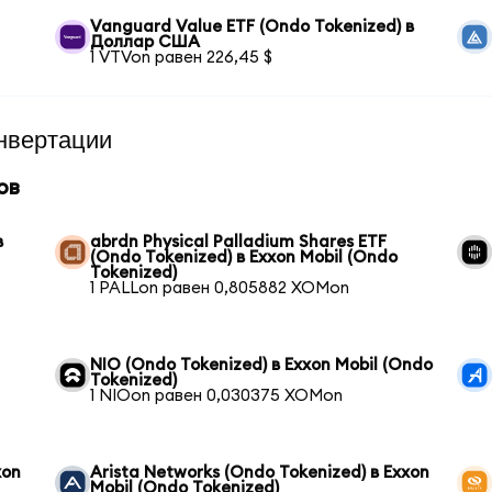
Vanguard Value ETF (Ondo Tokenized) в
Доллар США
1 VTVon равен 226,45 $
нвертации
ов
в
abrdn Physical Palladium Shares ETF
(Ondo Tokenized) в Exxon Mobil (Ondo
Tokenized)
1 PALLon равен 0,805882 XOMon
NIO (Ondo Tokenized) в Exxon Mobil (Ondo
Tokenized)
1 NIOon равен 0,030375 XOMon
xon
Arista Networks (Ondo Tokenized) в Exxon
Mobil (Ondo Tokenized)