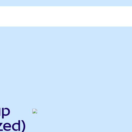
up
zed)