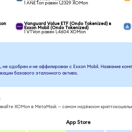
1 ANETon равен 1,2329 XOMon
xon
Vanguard Value ETF (Ondo Tokenized) в
Exxon Mobil (Ondo Tokenized)
1 VTVon равен 1,4604 XOMon
 не одобрен и не аффилирован с Exxon Mobil. Название ком
кации базового эталонного актива.
ы
нивайте XOMon в MetaMask — самом надёжном криптокошельк
App Store