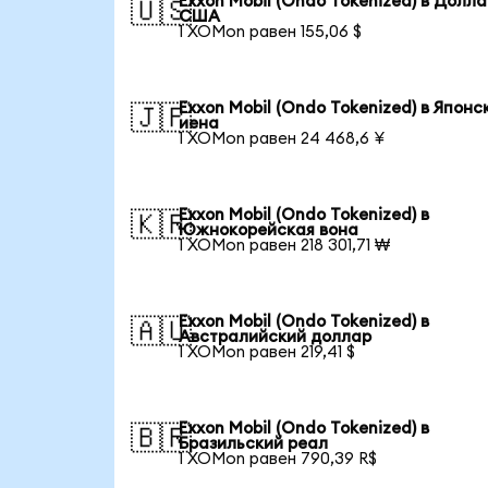
Exxon Mobil (Ondo Tokenized) в Долл
🇺🇸
США
1 XOMon равен 155,06 $
Exxon Mobil (Ondo Tokenized) в Японс
🇯🇵
иена
1 XOMon равен 24 468,6 ¥
Exxon Mobil (Ondo Tokenized) в
🇰🇷
Южнокорейская вона
1 XOMon равен 218 301,71 ₩
Exxon Mobil (Ondo Tokenized) в
🇦🇺
Австралийский доллар
1 XOMon равен 219,41 $
Exxon Mobil (Ondo Tokenized) в
🇧🇷
Бразильский реал
1 XOMon равен 790,39 R$