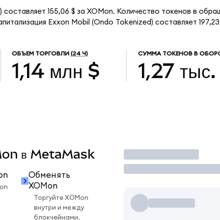
) составляет 155,06 $ за XOMon. Количество токенов в обращ
итализация Exxon Mobil (Ondo Tokenized) составляет 197,23 
ОБЪЕМ ТОРГОВЛИ
(24 Ч)
СУММА ТОКЕНОВ В ОБОР
1,14 млн $
1,27 тыс.
OMon в MetaMask
Торговать
on
Обменять
XOMon
on
Торгуйте XOMon
внутри и между
блокчейнами.