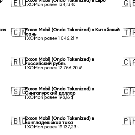
ар
Exxon Mobil (Ondo Tokenized) в Евро
🇪🇺
🇬
1 XOMon равен 134,13 €
кая
Exxon Mobil (Ondo Tokenized) в Китайский
🇨🇳
🇹
юань
1 XOMon равен 1 046,21 ¥
Exxon Mobil (Ondo Tokenized) в
🇷🇺
🇨
Российский рубль
1 XOMon равен 12 756,20 ₽
Exxon Mobil (Ondo Tokenized) в
🇸🇬
🇨
Сингапурский доллар
1 XOMon равен 198,18 $
Exxon Mobil (Ondo Tokenized) в
🇧🇩
🇵
Бангладешская така
1 XOMon равен 19 137,23 ৳