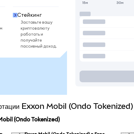
15м
30м
Стейкинг
Заставьте вашу
ом
криптовалюту
работать и
получайте
пассивный доход.
вертации Exxon Mobil (Ondo Tokenized)
obil (Ondo Tokenized)