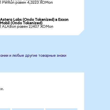
1 PWRon равен 4,3223 XOMon
Astera Labs (Ondo Tokenized) в Exxon
Mobil (Ondo Tokenized)
1 ALABon равен 2,1407 XOMon
пании и любые другие товарные знаки
е.