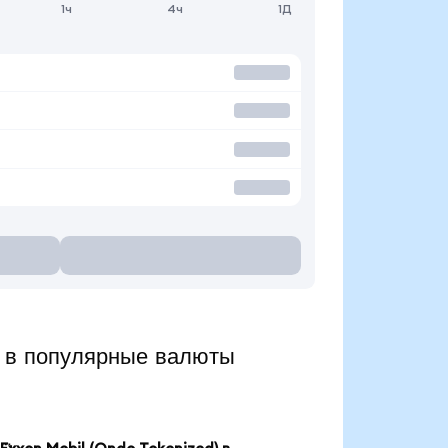
1ч
4ч
1Д
 в популярные валюты