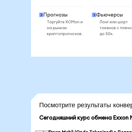
Прогнозы
Фьючерсы
Торгуйте XOMon и
Лонг или шорт
на рынках
токенов с плеч
криптопрогнозов.
до 50x.
Посмотрите результаты кон
Сегодняшний курс обмена Exxon M