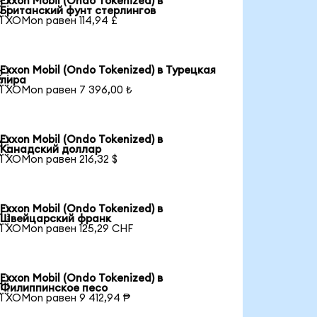
Exxon Mobil (Ondo Tokenized) в

Британский фунт стерлингов
1 XOMon равен 114,94 £
Exxon Mobil (Ondo Tokenized) в Турецкая

лира
1 XOMon равен 7 396,00 ₺
Exxon Mobil (Ondo Tokenized) в

Канадский доллар
1 XOMon равен 216,32 $
Exxon Mobil (Ondo Tokenized) в

Швейцарский франк
1 XOMon равен 125,29 CHF
Exxon Mobil (Ondo Tokenized) в

Филиппинское песо
1 XOMon равен 9 412,94 ₱