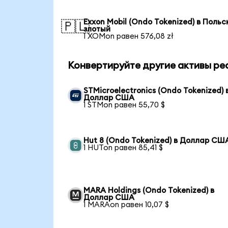
Exxon Mobil (Ondo Tokenized) в Польс
🇵🇱
злотый
1 XOMon равен 576,08 zł
Конвертируйте другие активы ре
STMicroelectronics (Ondo Tokenized) 
Доллар США
1 STMon равен 55,70 $
Hut 8 (Ondo Tokenized) в Доллар СШ
1 HUTon равен 85,41 $
MARA Holdings (Ondo Tokenized) в
Доллар США
1 MARAon равен 10,07 $