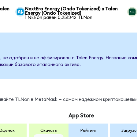
alen
NextEra Energy (Ondo Tokenized) в Talen
Energy (Ondo Tokenized)
1 NEEon равен 0,251342 TLNon
 не одобрен и не аффилирован с Talen Energy. Название ком
кации базового эталонного актива.
нивайте TLNon в MetaMask — самом надёжном криптокошельк
App Store
Оценок
Скачать
Рейтинг
Загрузо