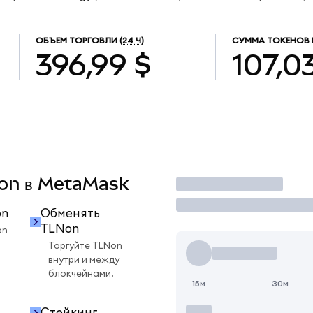
ОБЪЕМ ТОРГОВЛИ
(24 Ч)
СУММА ТОКЕНОВ 
396,99 $
107,0
LNon в MetaMask
Торговать
on
Обменять
TLNon
on
Торгуйте TLNon
внутри и между
блокчейнами.
15м
30м
Стейкинг