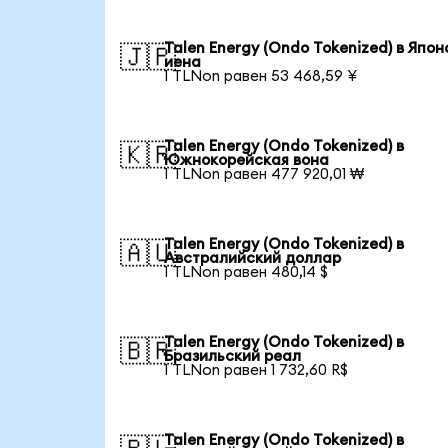
Talen Energy (Ondo Tokenized) в Япон
🇯🇵
иена
1 TLNon равен 53 468,59 ¥
Talen Energy (Ondo Tokenized) в
🇰🇷
Южнокорейская вона
1 TLNon равен 477 920,01 ₩
Talen Energy (Ondo Tokenized) в
🇦🇺
Австралийский доллар
1 TLNon равен 480,14 $
Talen Energy (Ondo Tokenized) в
🇧🇷
Бразильский реал
1 TLNon равен 1 732,60 R$
Talen Energy (Ondo Tokenized) в