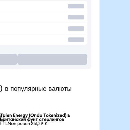
) в популярные валюты
Talen Energy (Ondo Tokenized) в

Британский фунт стерлингов
1 TLNon равен 251,29 £