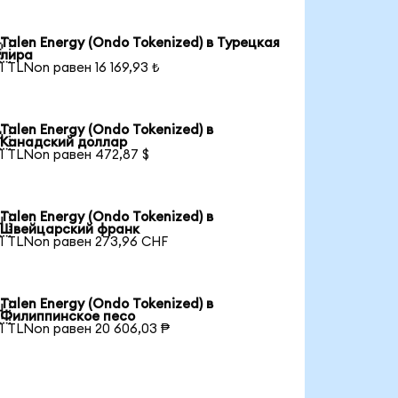
Talen Energy (Ondo Tokenized) в Турецкая

лира
1 TLNon равен 16 169,93 ₺
Talen Energy (Ondo Tokenized) в

Канадский доллар
1 TLNon равен 472,87 $
Talen Energy (Ondo Tokenized) в

Швейцарский франк
1 TLNon равен 273,96 CHF
Talen Energy (Ondo Tokenized) в

Филиппинское песо
1 TLNon равен 20 606,03 ₱