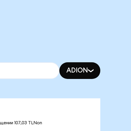
ADION
ащении 107,03 TLNon