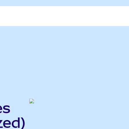
es
zed)