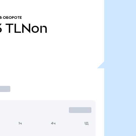
В ОБОРОТЕ
3
TLNon
1ч
4ч
1Д