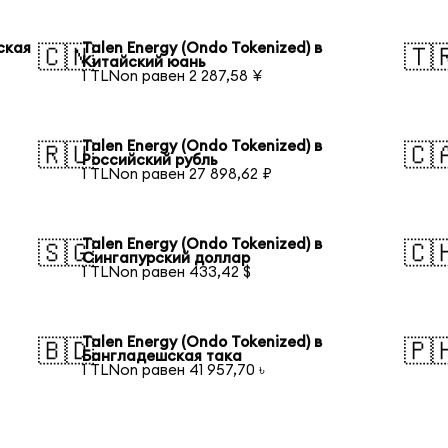
ская
Talen Energy (Ondo Tokenized) в
🇨🇳
🇹
Китайский юань
1 TLNon равен 2 287,58 ¥
Talen Energy (Ondo Tokenized) в
🇷🇺
🇨
Российский рубль
1 TLNon равен 27 898,62 ₽
Talen Energy (Ondo Tokenized) в
🇸🇬
🇨
Сингапурский доллар
1 TLNon равен 433,42 $
Talen Energy (Ondo Tokenized) в
🇧🇩
🇵
Бангладешская така
1 TLNon равен 41 957,70 ৳