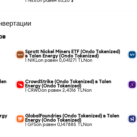
1 NEEon равен 85,20 $
нвертации
ов
Sprott Nickel Miners ETF (Ondo Tokenized)
в Talen Energy (Ondo Tokenized)
1 NIKLon равен 0,041271 TLNon
len
CrowdStrike (Ondo Tokenized) в Talen
Energy (Ondo Tokenized)
1 CRWDon равен 2,4316 TLNon
ergy
GlobalFoundries (Ondo Tokenized) в Talen
Energy (Ondo Tokenized)
1 GFSon равен 0,147885 TLNon