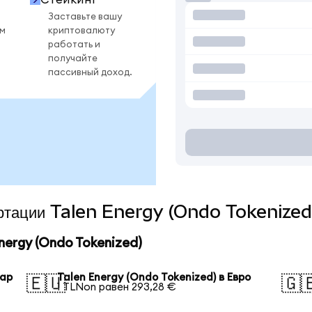
Заставьте вашу
ом
криптовалюту
работать и
получайте
пассивный доход.
вертации Talen Energy (Ondo Tokenized
ergy (Ondo Tokenized)
лар
Talen Energy (Ondo Tokenized) в Евро
🇪🇺
🇬
1 TLNon равен 293,28 €