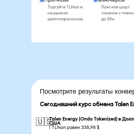
Торгуйте TLNon и
Лонг или шорт
на рынках
токенов с плеч
криптопрогнозов.
до 50x.
Посмотрите результаты кон
Сегодняшний курс обмена Talen En
Talen Energy (Ondo Tokenized) в Дол
🇺🇸
США
1 TLNon равен 338,98 $