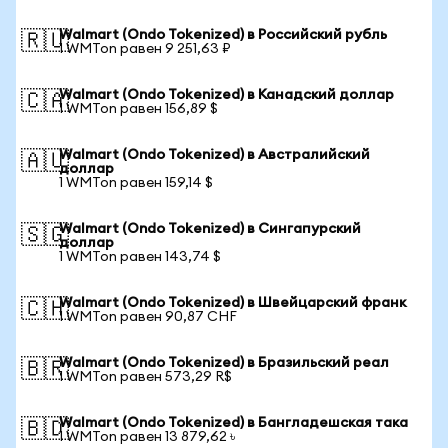
Walmart (Ondo Tokenized) в Российский рубль
🇷🇺
1 WMTon равен 9 251,63 ₽
Walmart (Ondo Tokenized) в Канадский доллар
🇨🇦
1 WMTon равен 156,89 $
Walmart (Ondo Tokenized) в Австралийский
🇦🇺
доллар
1 WMTon равен 159,14 $
Walmart (Ondo Tokenized) в Сингапурский
🇸🇬
доллар
1 WMTon равен 143,74 $
Walmart (Ondo Tokenized) в Швейцарский франк
🇨🇭
1 WMTon равен 90,87 CHF
Walmart (Ondo Tokenized) в Бразильский реал
🇧🇷
1 WMTon равен 573,29 R$
Walmart (Ondo Tokenized) в Бангладешская така
🇧🇩
1 WMTon равен 13 879,62 ৳