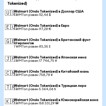
Tokenized)
Walmart (Ondo Tokenized) в Доллар США
🇺🇸
1 WMTon равен 112,46 $
Walmart (Ondo Tokenized) в Евро
🇪🇺
1 WMTon равен 97,28 €
Walmart (Ondo Tokenized) в Британский фунт
🇬🇧
стерлингов
1 WMTon равен 83,35 £
Walmart (Ondo Tokenized) в Японская иена
🇯🇵
1 WMTon равен 17 746,75 ¥
Walmart (Ondo Tokenized) в Китайский юань
🇨🇳
1 WMTon равен 758,78 ¥
Walmart (Ondo Tokenized) в Турецкая лира
🇹🇷
1 WMTon равен 5 364,06 ₺
Walmart (Ondo Tokenized) в Южнокорейская вона
🇰🇷
1 WMTon равен 158 331,29 ₩