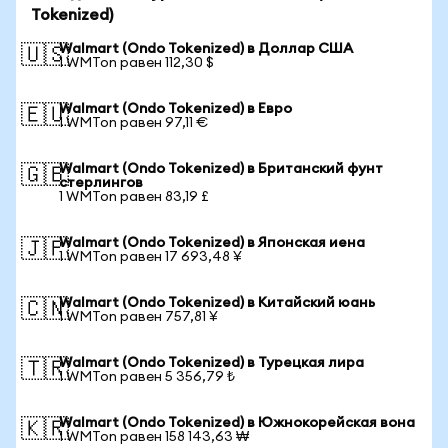
Tokenized)
Walmart (Ondo Tokenized) в Доллар США
🇺🇸
1 WMTon равен 112,30 $
Walmart (Ondo Tokenized) в Евро
🇪🇺
1 WMTon равен 97,11 €
Walmart (Ondo Tokenized) в Британский фунт
🇬🇧
стерлингов
1 WMTon равен 83,19 £
Walmart (Ondo Tokenized) в Японская иена
🇯🇵
1 WMTon равен 17 693,48 ¥
Walmart (Ondo Tokenized) в Китайский юань
🇨🇳
1 WMTon равен 757,81 ¥
Walmart (Ondo Tokenized) в Турецкая лира
🇹🇷
1 WMTon равен 5 356,79 ₺
Walmart (Ondo Tokenized) в Южнокорейская вона
🇰🇷
1 WMTon равен 158 143,63 ₩