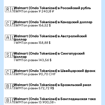
Walmart (Ondo Tokenized) в Российский рубль
🇷🇺
1 WMTon равен 9 240,18 ₽
Walmart (Ondo Tokenized) в Канадский доллар
🇨🇦
1 WMTon равен 156,52 $
Walmart (Ondo Tokenized) в Австралийский
🇦🇺
доллар
1 WMTon равен 158,88 $
Walmart (Ondo Tokenized) в Сингапурский
🇸🇬
доллар
1 WMTon равен 143,56 $
Walmart (Ondo Tokenized) в Швейцарский франк
🇨🇭
1 WMTon равен 90,70 CHF
Walmart (Ondo Tokenized) в Бразильский реал
🇧🇷
1 WMTon равен 572,72 R$
Walmart (Ondo Tokenized) в Бангладешская така
🇧🇩
1 WMTon равен 13 900,08 ৳