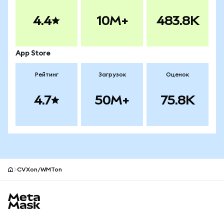
4.4
10M+
483.8K
App Store
Рейтинг
Загрузок
Оценок
4.7
50M+
75.8K
CVXon/WMTon
Нижний колонтитул сайта MetaMask