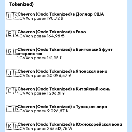
Tokenized)
Chevron (Ondo Tokenized) в Доллар США
🇺🇸
1 CVXon равен 190,72 $
Chevron (Ondo Tokenized) в Евро
🇪🇺
1 CVXon равен 164,98 €
Chevron (Ondo Tokenized) в Британский фунт
🇬🇧
стерлингов
1 CVXon равен 141,35 £
Chevron (Ondo Tokenized) в Японская иена
🇯🇵
1 CVXon равен 30 096,57 ¥
Chevron (Ondo Tokenized) в Китайский юань
🇨🇳
1 CVXon равен 1 286,81 ¥
Chevron (Ondo Tokenized) в Турецкая лира
🇹🇷
1 CVXon равен 9 096,87 ₺
Chevron (Ondo Tokenized) в Южнокорейская вона
🇰🇷
1 CVXon равен 268 512,75 ₩