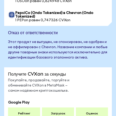
1 USOon равен 0,624948 CVXon
PepsiCo (Ondo Tokenized) в Chevron (Ondo
Tokenized)
1 PEPon равен 0,747326 CVXon
Отказ от ответственности
Этот продукт не выпущен, не спонсирован, не одобрен и
не аффилирован с Chevron. Название компании и любые
другие товарные знаки используются исключительно для
идентификации базового эталонного актива.
Получите CVXon за секунды
Покупайте, продавайте, торгуйте и
обменивайте CVXon в MetaMask —
самом надёжном криптокошельке.
Google Play
Рейтинг
Загрузок
Оценок