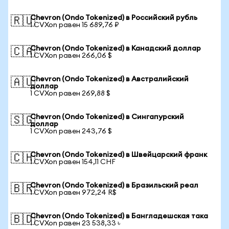
Chevron (Ondo Tokenized) в Российский рубль
🇷🇺
1 CVXon равен 15 689,76 ₽
Chevron (Ondo Tokenized) в Канадский доллар
🇨🇦
1 CVXon равен 266,06 $
Chevron (Ondo Tokenized) в Австралийский
🇦🇺
доллар
1 CVXon равен 269,88 $
Chevron (Ondo Tokenized) в Сингапурский
🇸🇬
доллар
1 CVXon равен 243,76 $
Chevron (Ondo Tokenized) в Швейцарский франк
🇨🇭
1 CVXon равен 154,11 CHF
Chevron (Ondo Tokenized) в Бразильский реал
🇧🇷
1 CVXon равен 972,24 R$
Chevron (Ondo Tokenized) в Бангладешская така
🇧🇩
1 CVXon равен 23 538,33 ৳