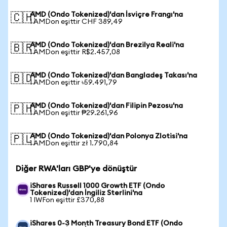
AMD (Ondo Tokenized)'dan İsviçre Frangı'na
🇨🇭
1 AMDon eşittir CHF 389,49
AMD (Ondo Tokenized)'dan Brezilya Reali'na
🇧🇷
1 AMDon eşittir R$2.457,08
AMD (Ondo Tokenized)'dan Bangladeş Takası'na
🇧🇩
1 AMDon eşittir ৳59.491,79
AMD (Ondo Tokenized)'dan Filipin Pezosu'na
🇵🇭
1 AMDon eşittir ₱29.261,96
AMD (Ondo Tokenized)'dan Polonya Zlotisi'na
🇵🇱
1 AMDon eşittir zł 1.790,84
Diğer RWA'ları GBP'ye dönüştür
iShares Russell 1000 Growth ETF (Ondo
Tokenized)'dan İngiliz Sterlini'na
1 IWFon eşittir £370,88
iShares 0-3 Month Treasury Bond ETF (Ondo