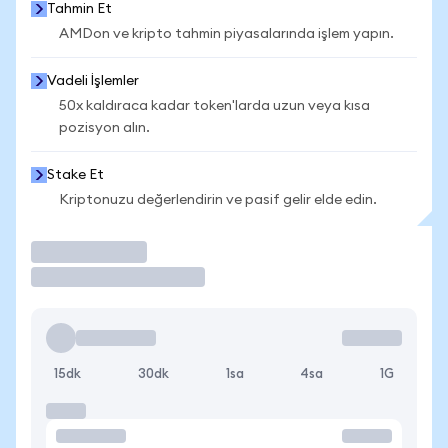
Tahmin Et
AMDon ve kripto tahmin piyasalarında işlem yapın.
Vadeli İşlemler
50x kaldıraca kadar token'larda uzun veya kısa
pozisyon alın.
Stake Et
Kriptonuzu değerlendirin ve pasif gelir elde edin.
İşlem Yap
15dk
30dk
1sa
4sa
1G