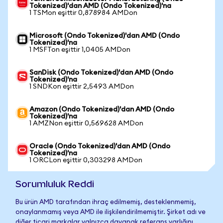
Tokenized)'dan AMD (Ondo Tokenized)'na
1 TSMon eşittir 0,878984 AMDon
Microsoft (Ondo Tokenized)'dan AMD (Ondo
Tokenized)'na
1 MSFTon eşittir 1,0405 AMDon
SanDisk (Ondo Tokenized)'dan AMD (Ondo
Tokenized)'na
1 SNDKon eşittir 2,5493 AMDon
Amazon (Ondo Tokenized)'dan AMD (Ondo
Tokenized)'na
1 AMZNon eşittir 0,569628 AMDon
Oracle (Ondo Tokenized)'dan AMD (Ondo
Tokenized)'na
1 ORCLon eşittir 0,303298 AMDon
Sorumluluk Reddi
Bu ürün AMD tarafından ihraç edilmemiş, desteklenmemiş,
onaylanmamış veya AMD ile ilişkilendirilmemiştir. Şirket adı ve
diğer ticari markalar yalnızca dayanak referans varlığını