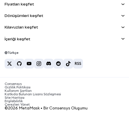
Fiyatları keşfet
Gömülü Cüzdanlar
Snap'ler
Bitcoin Fiyatı
Dönüşümleri keşfet
MetaMask Connect
Ethereum Fiyatı
Ödüller
YENİ
BTC'den USD'ye
Solana Fiyatı
Kılavuzları keşfet
Snap'ler
Güvenlik
ETH'den USD'ye
BTC Satın Al
Shiba Inu Fiyatı
USDT'den INR'ye
İçeriği keşfet
Web3 Servisleri
Destek
ETH Satın Al
Pepe Fiyatı
Bitcoin cüzdanı
BTC'den USDT'ye
SOL Satın Al
Kariyer
Tether Fiyatı
Solana cüzdanı
Türkçe
BTC'den INR'ye
PEPE Satın Al
İletişim
USDC Fiyatı
En iyi kripto kartları
ETH'den USDT'ye
USDT Satın Al
Chainlink Fiyatı
En iyi mobil kripto cüzdanlar
USDT'den PHP'ye
USDC Satın Al
Polymarket nedir?
BTC'den EUR'ya
Consensys
SHIB Satın Al
Kripto vergi haberleri
Gizlilik Politikası
Kullanım Şartları
BNB Satın Al
Katkıda Bulunan Lisans Sözleşmesi
Kripto para nasıl satın alınır?
Site Haritası
Erişilebilirlik
Bitcoin nasıl satılır?
Çerezleri Yönet
©2026 MetaMask • Bir Consensys Oluşumu