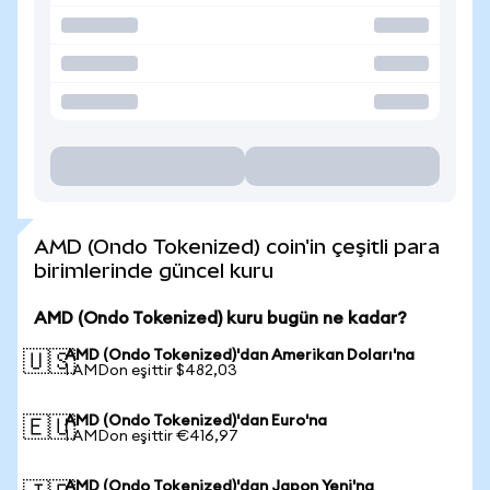
AMD (Ondo Tokenized) coin'in çeşitli para
birimlerinde güncel kuru
AMD (Ondo Tokenized) kuru bugün ne kadar?
AMD (Ondo Tokenized)'dan Amerikan Doları'na
🇺🇸
1 AMDon eşittir $482,03
AMD (Ondo Tokenized)'dan Euro'na
🇪🇺
1 AMDon eşittir €416,97
AMD (Ondo Tokenized)'dan Japon Yeni'na