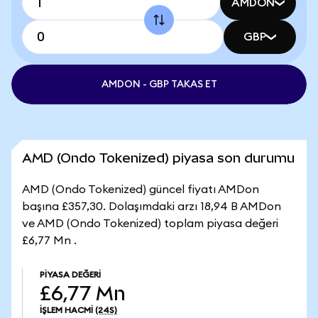
AMDON
GBP
AMDON - GBP TAKAS ET
AMD (Ondo Tokenized) piyasa son durumu
AMD (Ondo Tokenized) güncel fiyatı AMDon
başına £357,30. Dolaşımdaki arzı 18,94 B AMDon
ve AMD (Ondo Tokenized) toplam piyasa değeri
£6,77 Mn .
PIYASA DEĞERI
£6,77 Mn
İŞLEM HACMI
(24S)