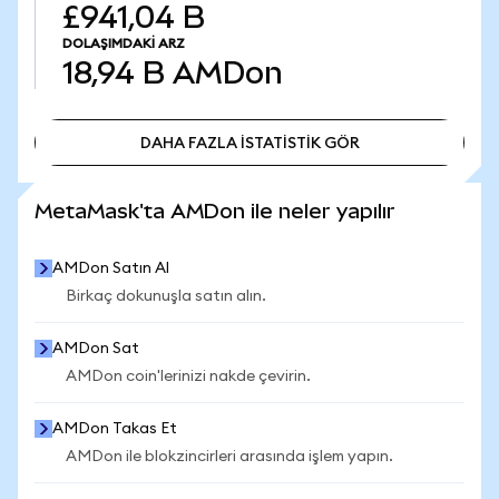
£941,04 B
DOLAŞIMDAKI ARZ
18,94 B
AMDon
DAHA FAZLA İSTATİSTİK GÖR
DAHA FAZLA İSTATİSTİK GÖR
MetaMask'ta AMDon ile neler yapılır
AMDon Satın Al
Birkaç dokunuşla satın alın.
AMDon Sat
AMDon coin'lerinizi nakde çevirin.
AMDon Takas Et
AMDon ile blokzincirleri arasında işlem yapın.