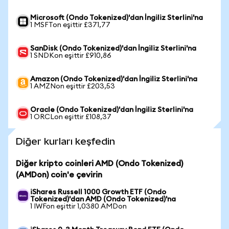
Microsoft (Ondo Tokenized)'dan İngiliz Sterlini'na
1 MSFTon eşittir £371,77
SanDisk (Ondo Tokenized)'dan İngiliz Sterlini'na
1 SNDKon eşittir £910,86
Amazon (Ondo Tokenized)'dan İngiliz Sterlini'na
1 AMZNon eşittir £203,53
Oracle (Ondo Tokenized)'dan İngiliz Sterlini'na
1 ORCLon eşittir £108,37
Diğer kurları keşfedin
Diğer kripto coinleri AMD (Ondo Tokenized)
(AMDon) coin'e çevirin
iShares Russell 1000 Growth ETF (Ondo
Tokenized)'dan AMD (Ondo Tokenized)'na
1 IWFon eşittir 1,0380 AMDon