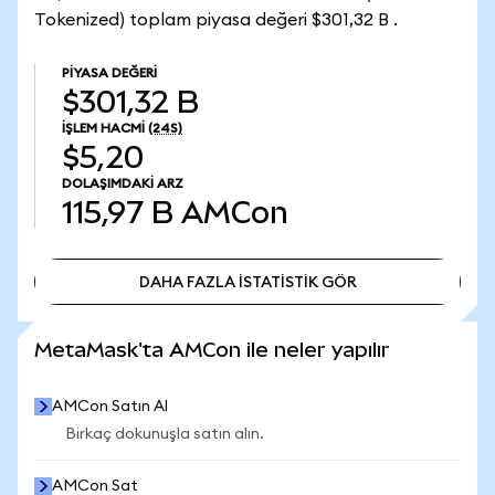
Tokenized) toplam piyasa değeri $301,32 B .
PIYASA DEĞERI
$301,32 B
İŞLEM HACMI
(24S)
$5,20
DOLAŞIMDAKI ARZ
115,97 B
AMCon
DAHA FAZLA İSTATİSTİK GÖR
DAHA FAZLA İSTATİSTİK GÖR
MetaMask'ta AMCon ile neler yapılır
AMCon Satın Al
Birkaç dokunuşla satın alın.
AMCon Sat