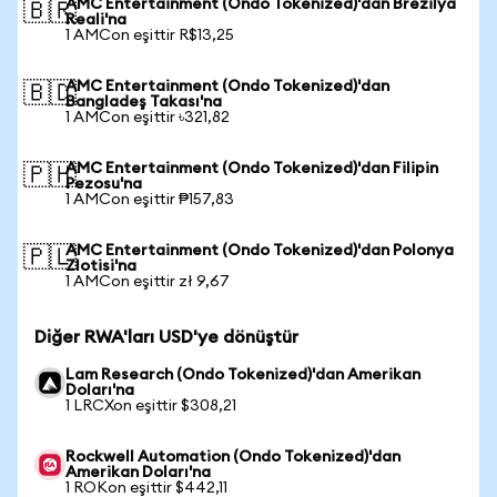
AMC Entertainment (Ondo Tokenized)'dan Brezilya
🇧🇷
Reali'na
1 AMCon eşittir R$13,25
AMC Entertainment (Ondo Tokenized)'dan
🇧🇩
Bangladeş Takası'na
1 AMCon eşittir ৳321,82
AMC Entertainment (Ondo Tokenized)'dan Filipin
🇵🇭
Pezosu'na
1 AMCon eşittir ₱157,83
AMC Entertainment (Ondo Tokenized)'dan Polonya
🇵🇱
Zlotisi'na
1 AMCon eşittir zł 9,67
Diğer RWA'ları USD'ye dönüştür
Lam Research (Ondo Tokenized)'dan Amerikan
Doları'na
1 LRCXon eşittir $308,21
Rockwell Automation (Ondo Tokenized)'dan
Amerikan Doları'na
1 ROKon eşittir $442,11