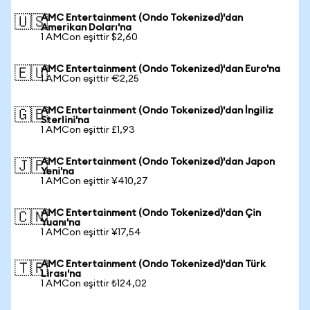
AMC Entertainment (Ondo Tokenized)'dan
🇺🇸
Amerikan Doları'na
1 AMCon eşittir $2,60
AMC Entertainment (Ondo Tokenized)'dan Euro'na
🇪🇺
1 AMCon eşittir €2,25
AMC Entertainment (Ondo Tokenized)'dan İngiliz
🇬🇧
Sterlini'na
1 AMCon eşittir £1,93
AMC Entertainment (Ondo Tokenized)'dan Japon
🇯🇵
Yeni'na
1 AMCon eşittir ¥410,27
AMC Entertainment (Ondo Tokenized)'dan Çin
🇨🇳
Yuanı'na
1 AMCon eşittir ¥17,54
AMC Entertainment (Ondo Tokenized)'dan Türk
🇹🇷
Lirası'na
1 AMCon eşittir ₺124,02