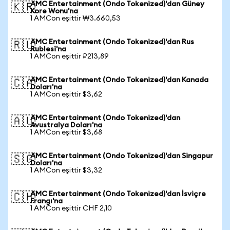
AMC Entertainment (Ondo Tokenized)'dan Güney
🇰🇷
Kore Wonu'na
1 AMCon eşittir ₩3.660,53
AMC Entertainment (Ondo Tokenized)'dan Rus
🇷🇺
Rublesi'na
1 AMCon eşittir ₽213,89
AMC Entertainment (Ondo Tokenized)'dan Kanada
🇨🇦
Doları'na
1 AMCon eşittir $3,62
AMC Entertainment (Ondo Tokenized)'dan
🇦🇺
Avustralya Doları'na
1 AMCon eşittir $3,68
AMC Entertainment (Ondo Tokenized)'dan Singapur
🇸🇬
Doları'na
1 AMCon eşittir $3,32
AMC Entertainment (Ondo Tokenized)'dan İsviçre
🇨🇭
Frangı'na
1 AMCon eşittir CHF 2,10