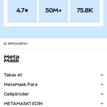
4.7
50M+
75.8K
AMCon/BZon
MetaMask site alt bilgisi
Takas et
Takas İşlemleri
MetaMask Para
Tahmin Et
YENİ
Kripto Al
Geliştiriciler
Perps
YENİ
MetaMask Kart
Dökümantasyon
METAMASK'İ EDİN
RWA'lar
mUSD
YENİ