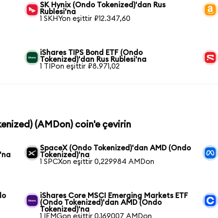
SK Hynix (Ondo Tokenized)'dan Rus
Rublesi'na
1 SKHYon eşittir ₽12.347,60
iShares TIPS Bond ETF (Ondo
Tokenized)'dan Rus Rublesi'na
1 TIPon eşittir ₽8.971,02
enized) (AMDon) coin'e çevirin
SpaceX (Ondo Tokenized)'dan AMD (Ondo
'na
Tokenized)'na
1 SPCXon eşittir 0,229984 AMDon
do
iShares Core MSCI Emerging Markets ETF
(Ondo Tokenized)'dan AMD (Ondo
Tokenized)'na
1 IEMGon eşittir 0,169007 AMDon