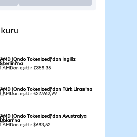
 kuru
AMD (Ondo Tokenized)'dan İngiliz

Sterlini'na
1 AMDon eşittir £358,38
AMD (Ondo Tokenized)'dan Türk Lirası'na

1 AMDon eşittir ₺22.962,99
AMD (Ondo Tokenized)'dan Avustralya

Doları'na
1 AMDon eşittir $683,82