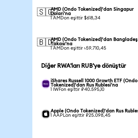
AMD (Ondo Tokenized)'dan Singapur
🇸🇬
Doları'na
1 AMDon eşittir $618,34
AMD (Ondo Tokenized)'dan Bangladeş
🇧🇩
Takası'na
1 AMDon eşittir ৳59.710,45
Diğer RWA'ları RUB'ye dönüştür
iShares Russell 1000 Growth ETF (Ondo
Tokenized)'dan Rus Rublesi'na
1 IWFon eşittir ₽40.595,10
Apple (Ondo Tokenized)'dan Rus Ruble
1 AAPLon eşittir ₽25.098,45