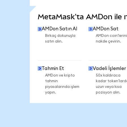
DAHA FAZLA İSTATİSTİK GÖR
MetaMask'ta AMDon ile ne
AMDon Satın Al
AMDon Sat
Birkaç dokunuşla
AMDon coin'lerini
satın alın.
nakde çevirin.
Tahmin Et
Vadeli İşlemler
AMDon ve kripto
50x kaldıraca
tahmin
kadar token'lard
piyasalarında işlem
uzun veya kısa
yapın.
pozisyon alın.