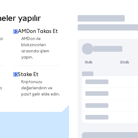
ler yapılır
İşlem Yap
AMDon Takas Et
zi
AMDon ile
blokzincirleri
arasında işlem
yapın.
15dk
30dk
Stake Et
Kriptonuzu
a
değerlendirin ve
pasif gelir elde edin.