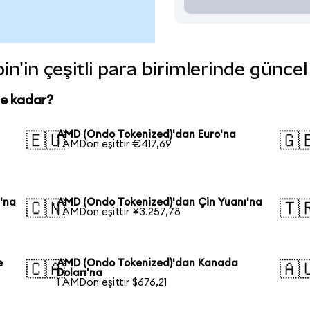
'in çeşitli para birimlerinde güncel
ne kadar?
AMD (Ondo Tokenized)'dan Euro'na
🇪🇺
🇬
1 AMDon eşittir €417,69
'na
AMD (Ondo Tokenized)'dan Çin Yuanı'na
🇨🇳
🇹
1 AMDon eşittir ¥3.257,78
e
AMD (Ondo Tokenized)'dan Kanada
🇨🇦
🇦
Doları'na
1 AMDon eşittir $676,21