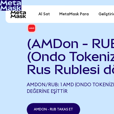
Al Sat
MetaMask Para
Geliştiri
(AMDon - RU
(Ondo Tokeniz
Rus Rublesi d
AMDON/RUB: 1 AMD (ONDO TOKENIZED)
DEĞERINE EŞITTIR
AMDON - RUB TAKAS ET