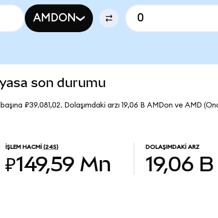
AMDON
iyasa son durumu
başına ₽39.081,02. Dolaşımdaki arzı 19,06 B AMDon ve AMD (On
İŞLEM HACMI
(24S)
DOLAŞIMDAKI ARZ
₽149,59 Mn
19,06 B