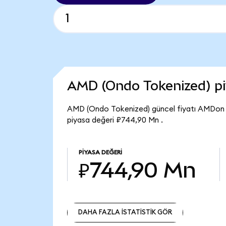
AMD (Ondo Tokenized) p
AMD (Ondo Tokenized) güncel fiyatı AMDon 
piyasa değeri ₽744,90 Mn .
PIYASA DEĞERI
₽744,90 Mn
DAHA FAZLA İSTATİSTİK GÖR