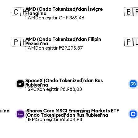
AMD (Ondo Tokenized)'dan İsviçre
🇨🇭
🇧
Frangı'na
1 AMDon eşittir CHF 389,46
AMD (Ondo Tokenized)'dan Filipin
🇵🇭
🇵
Pezosu'na
1 AMDon eşittir ₱29.295,37
SpaceX (Ondo Tokenized)'dan Rus
Rublesi'na
1 SPCXon eşittir ₽8.988,03
si'na
iShares Core MSCI Emerging Markets ETF
(Ondo Tokenized)'dan Rus Rublesi'na
1 IEMGon eşittir ₽6.604,98