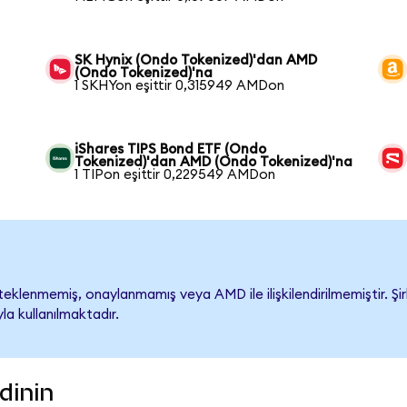
SK Hynix (Ondo Tokenized)'dan AMD
(Ondo Tokenized)'na
1 SKHYon eşittir 0,315949 AMDon
iShares TIPS Bond ETF (Ondo
Tokenized)'dan AMD (Ondo Tokenized)'na
1 TIPon eşittir 0,229549 AMDon
klenmemiş, onaylanmamış veya AMD ile ilişkilendirilmemiştir. Şirk
a kullanılmaktadır.
dinin