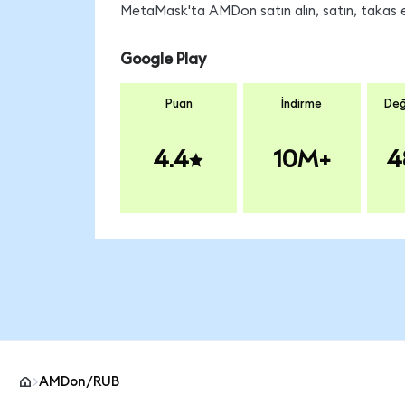
MetaMask'ta AMDon satın alın, satın, takas edi
Google Play
Puan
İndirme
Değ
4.4
10M+
4
AMDon/RUB