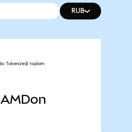
RUB
do Tokenized) toplam
AMDon