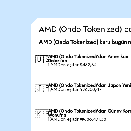
AMD (Ondo Tokenized) coin
AMD (Ondo Tokenized) kuru bugün 
AMD (Ondo Tokenized)'dan Amerikan
🇺🇸
Doları'na
1 AMDon eşittir $482,64
AMD (Ondo Tokenized)'dan Japon Yeni
🇯🇵
1 AMDon eşittir ¥76.100,47
AMD (Ondo Tokenized)'dan Güney Kor
🇰🇷
Wonu'na
1 AMDon eşittir ₩686.471,38