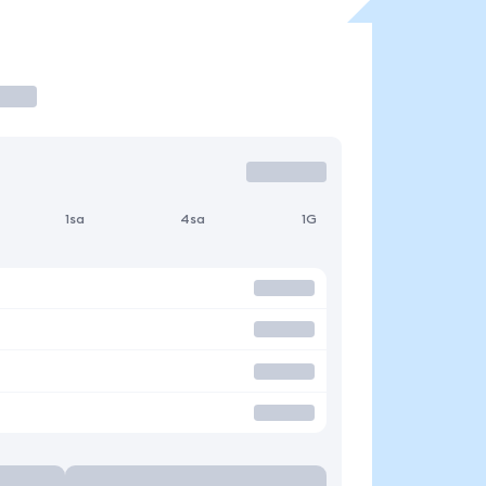
1sa
4sa
1G