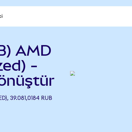
ci
B) AMD
ed) -
önüştür
, 39.081,0184 RUB