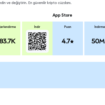
n ve değiştirin. En güvenilir kripto cüzdanı.
App Store
erlendirme
İndir
Puan
İndirme
83.7K
4.7
50M