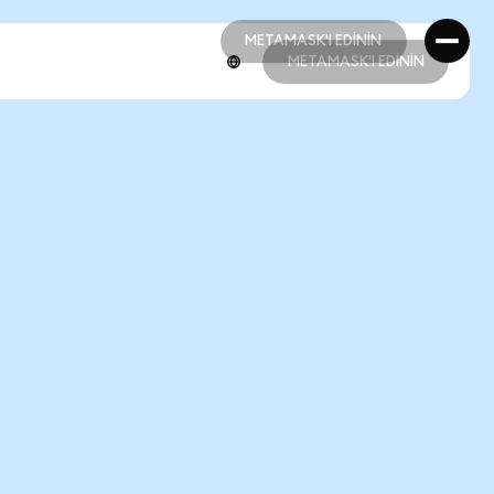
METAMASK'I EDİNİN
METAMASK'I EDİNİN
METAMASK'I EDİNİN
METAMASK'I EDİNİN