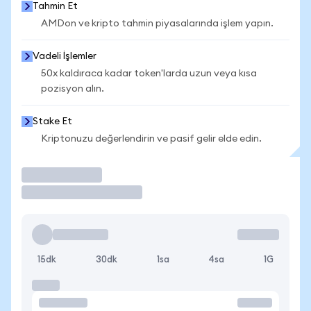
Tahmin Et
AMDon ve kripto tahmin piyasalarında işlem yapın.
Vadeli İşlemler
50x kaldıraca kadar token'larda uzun veya kısa
pozisyon alın.
Stake Et
Kriptonuzu değerlendirin ve pasif gelir elde edin.
İşlem Yap
15dk
30dk
1sa
4sa
1G