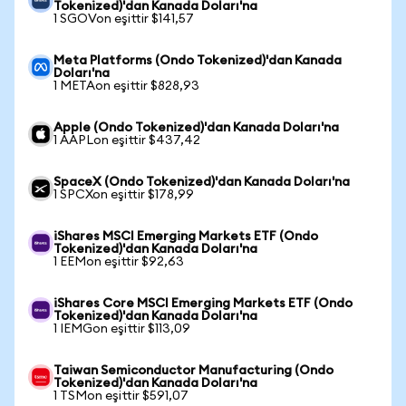
Tokenized)'dan Kanada Doları'na
1 SGOVon eşittir $141,57
Meta Platforms (Ondo Tokenized)'dan Kanada
Doları'na
1 METAon eşittir $828,93
Apple (Ondo Tokenized)'dan Kanada Doları'na
1 AAPLon eşittir $437,42
SpaceX (Ondo Tokenized)'dan Kanada Doları'na
1 SPCXon eşittir $178,99
iShares MSCI Emerging Markets ETF (Ondo
Tokenized)'dan Kanada Doları'na
1 EEMon eşittir $92,63
iShares Core MSCI Emerging Markets ETF (Ondo
Tokenized)'dan Kanada Doları'na
1 IEMGon eşittir $113,09
Taiwan Semiconductor Manufacturing (Ondo
Tokenized)'dan Kanada Doları'na
1 TSMon eşittir $591,07