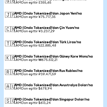
🇬🇧
1 AMDon eşittir £355,65
AMD (Ondo Tokenized)'dan Japon Yeni'na
🇯🇵
1 AMDon eşittir ¥75.717,35
AMD (Ondo Tokenized)'dan Çin Yuanı'na
🇨🇳
1 AMDon eşittir ¥3.237,29
AMD (Ondo Tokenized)'dan Türk Lirası'na
🇹🇷
1 AMDon eşittir ₺22.885,48
AMD (Ondo Tokenized)'dan Güney Kore Wonu'na
🇰🇷
1 AMDon eşittir ₩675.512,21
AMD (Ondo Tokenized)'dan Rus Rublesi'na
🇷🇺
1 AMDon eşittir ₽39.471,59
AMD (Ondo Tokenized)'dan Avustralya Doları'na
🇦🇺
1 AMDon eşittir $678,94
AMD (Ondo Tokenized)'dan Singapur Doları'na
🇸🇬
1 AMDon eşittir $613,24