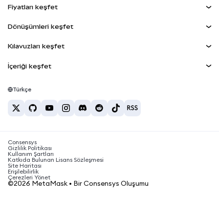
Fiyatları keşfet
Gömülü Cüzdanlar
Snap'ler
Bitcoin Fiyatı
Dönüşümleri keşfet
MetaMask Connect
Ethereum Fiyatı
Ödüller
YENİ
BTC'den USD'ye
Solana Fiyatı
Kılavuzları keşfet
Snap'ler
Güvenlik
ETH'den USD'ye
BTC Satın Al
Shiba Inu Fiyatı
USDT'den INR'ye
İçeriği keşfet
Web3 Servisleri
Destek
ETH Satın Al
Pepe Fiyatı
Bitcoin cüzdanı
BTC'den USDT'ye
SOL Satın Al
Kariyer
Tether Fiyatı
Solana cüzdanı
Türkçe
BTC'den INR'ye
PEPE Satın Al
İletişim
USDC Fiyatı
En iyi kripto kartları
ETH'den USDT'ye
USDT Satın Al
Chainlink Fiyatı
En iyi mobil kripto cüzdanlar
USDT'den PHP'ye
USDC Satın Al
Polymarket nedir?
BTC'den EUR'ya
Consensys
SHIB Satın Al
Kripto vergi haberleri
Gizlilik Politikası
Kullanım Şartları
BNB Satın Al
Katkıda Bulunan Lisans Sözleşmesi
Kripto para nasıl satın alınır?
Site Haritası
Erişilebilirlik
Bitcoin nasıl satılır?
Çerezleri Yönet
©2026 MetaMask • Bir Consensys Oluşumu