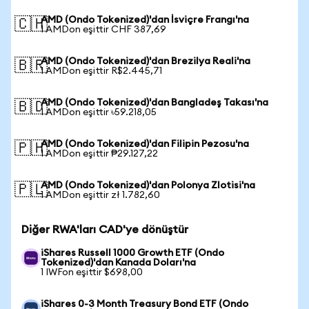
AMD (Ondo Tokenized)'dan İsviçre Frangı'na
🇨🇭
1 AMDon eşittir CHF 387,69
AMD (Ondo Tokenized)'dan Brezilya Reali'na
🇧🇷
1 AMDon eşittir R$2.445,71
AMD (Ondo Tokenized)'dan Bangladeş Takası'na
🇧🇩
1 AMDon eşittir ৳59.218,05
AMD (Ondo Tokenized)'dan Filipin Pezosu'na
🇵🇭
1 AMDon eşittir ₱29.127,22
AMD (Ondo Tokenized)'dan Polonya Zlotisi'na
🇵🇱
1 AMDon eşittir zł 1.782,60
Diğer RWA'ları CAD'ye dönüştür
iShares Russell 1000 Growth ETF (Ondo
Tokenized)'dan Kanada Doları'na
1 IWFon eşittir $698,00
iShares 0-3 Month Treasury Bond ETF (Ondo