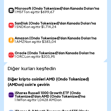
Microsoft (Ondo Tokenized)'dan Kanada Doları'na
1 MSFTon eşittir $699,67
SanDisk (Ondo Tokenized)'dan Kanada Doları'na
1 SNDKon eşittir $1.714,24
Amazon (Ondo Tokenized)'dan Kanada Doları'na
1 AMZNon eşittir $383,04
Oracle (Ondo Tokenized)'dan Kanada Doları'na
1 ORCLon eşittir $203,95
Diğer kurları keşfedin
Diğer kripto coinleri AMD (Ondo Tokenized)
(AMDon) coin'e çevirin
iShares Russell 1000 Growth ETF (Ondo
Tokenized)'dan AMD (Ondo Tokenized)'na
1 IWFon eşittir 1,0428 AMDon