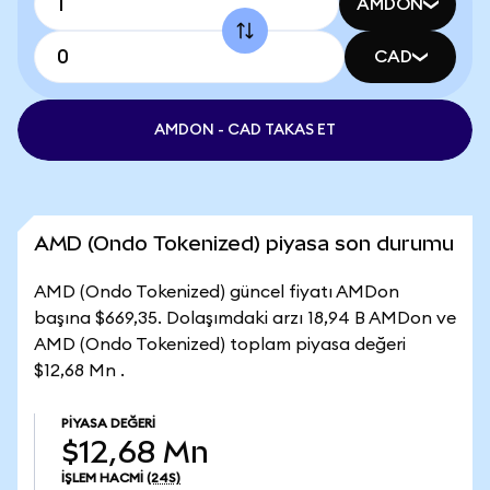
AMDON
CAD
AMDON - CAD TAKAS ET
AMD (Ondo Tokenized) piyasa son durumu
AMD (Ondo Tokenized) güncel fiyatı AMDon
başına $669,35. Dolaşımdaki arzı 18,94 B AMDon ve
AMD (Ondo Tokenized) toplam piyasa değeri
$12,68 Mn .
PIYASA DEĞERI
$12,68 Mn
İŞLEM HACMI
(24S)