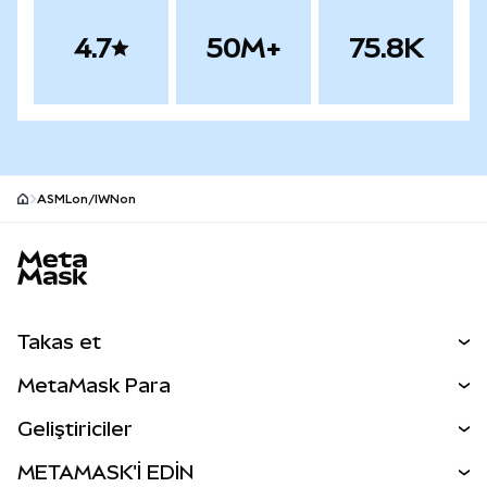
4.7
50M+
75.8K
ASMLon/IWNon
MetaMask site alt bilgisi
Takas et
Takas İşlemleri
MetaMask Para
Tahmin Et
YENİ
Kripto Al
Geliştiriciler
Perps
YENİ
MetaMask Kart
Dökümantasyon
METAMASK'İ EDİN
RWA'lar
mUSD
YENİ