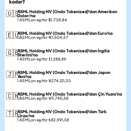
kadar?
ASML Holding NV (Ondo Tokenized)'dan Amerikan
🇺🇸
Doları'na
1 ASMLon eşittir $1.739,84
ASML Holding NV (Ondo Tokenized)'dan Euro'na
🇪🇺
1 ASMLon eşittir €1.504,57
ASML Holding NV (Ondo Tokenized)'dan İngiliz
🇬🇧
Sterlini'na
1 ASMLon eşittir £1.288,89
ASML Holding NV (Ondo Tokenized)'dan Japon
🇯🇵
Yeni'na
1 ASMLon eşittir ¥274.121,33
ASML Holding NV (Ondo Tokenized)'dan Çin Yuanı'na
🇨🇳
1 ASMLon eşittir ¥11.740,58
ASML Holding NV (Ondo Tokenized)'dan Türk
🇹🇷
Lirası'na
1 ASMLon eşittir ₺82.991,58