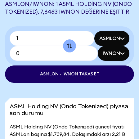
ASMLON/IWNON: 1 ASML HOLDING NV (ONDO
TOKENIZED), 7,6463 IWNON DEĞERINE EŞITTIR
ASMLON
IWNON
ASMLON - IWNON TAKAS ET
ASML Holding NV (Ondo Tokenized) piyasa
son durumu
ASML Holding NV (Ondo Tokenized) güncel fiyatı
ASMLon başına $1.739,84. Dolaşımdaki arzı 2,21 B