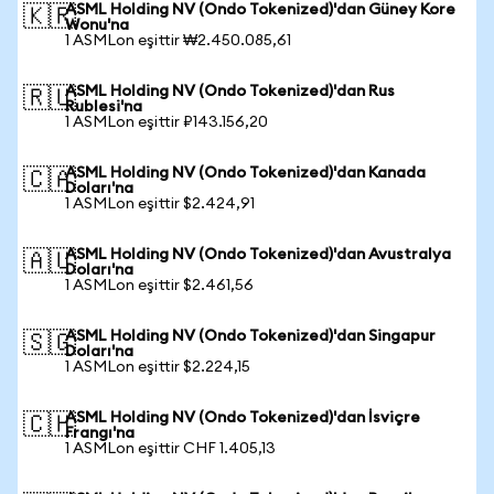
ASML Holding NV (Ondo Tokenized)'dan Güney Kore
🇰🇷
Wonu'na
1 ASMLon eşittir ₩2.450.085,61
ASML Holding NV (Ondo Tokenized)'dan Rus
🇷🇺
Rublesi'na
1 ASMLon eşittir ₽143.156,20
ASML Holding NV (Ondo Tokenized)'dan Kanada
🇨🇦
Doları'na
1 ASMLon eşittir $2.424,91
ASML Holding NV (Ondo Tokenized)'dan Avustralya
🇦🇺
Doları'na
1 ASMLon eşittir $2.461,56
ASML Holding NV (Ondo Tokenized)'dan Singapur
🇸🇬
Doları'na
1 ASMLon eşittir $2.224,15
ASML Holding NV (Ondo Tokenized)'dan İsviçre
🇨🇭
Frangı'na
1 ASMLon eşittir CHF 1.405,13