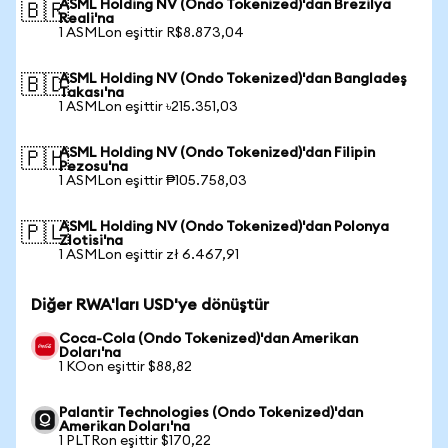
ASML Holding NV (Ondo Tokenized)'dan Brezilya
🇧🇷
Reali'na
1 ASMLon eşittir R$8.873,04
ASML Holding NV (Ondo Tokenized)'dan Bangladeş
🇧🇩
Takası'na
1 ASMLon eşittir ৳215.351,03
ASML Holding NV (Ondo Tokenized)'dan Filipin
🇵🇭
Pezosu'na
1 ASMLon eşittir ₱105.758,03
ASML Holding NV (Ondo Tokenized)'dan Polonya
🇵🇱
Zlotisi'na
1 ASMLon eşittir zł 6.467,91
Diğer RWA'ları USD'ye dönüştür
Coca-Cola (Ondo Tokenized)'dan Amerikan
Doları'na
1 KOon eşittir $88,82
Palantir Technologies (Ondo Tokenized)'dan
Amerikan Doları'na
1 PLTRon eşittir $170,22