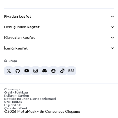
Kontrol Paneli
İşlem Kalkanı
Kazan
Smart Accounts Kit
Agent Wallet
YENİ
Fiyatları keşfet
Gömülü Cüzdanlar
Snap'ler
Bitcoin Fiyatı
Dönüşümleri keşfet
MetaMask Connect
Ethereum Fiyatı
Ödüller
YENİ
BTC'den USD'ye
Solana Fiyatı
Kılavuzları keşfet
Snap'ler
Güvenlik
ETH'den USD'ye
BTC Satın Al
Shiba Inu Fiyatı
USDT'den INR'ye
İçeriği keşfet
Web3 Servisleri
Destek
ETH Satın Al
Pepe Fiyatı
Bitcoin cüzdanı
BTC'den USDT'ye
SOL Satın Al
Kariyer
Tether Fiyatı
Solana cüzdanı
Türkçe
BTC'den INR'ye
PEPE Satın Al
İletişim
USDC Fiyatı
En iyi kripto kartları
ETH'den USDT'ye
USDT Satın Al
Chainlink Fiyatı
En iyi mobil kripto cüzdanlar
USDT'den PHP'ye
USDC Satın Al
Polymarket nedir?
BTC'den EUR'ya
Consensys
SHIB Satın Al
Kripto vergi haberleri
Gizlilik Politikası
Kullanım Şartları
BNB Satın Al
Katkıda Bulunan Lisans Sözleşmesi
Kripto para nasıl satın alınır?
Site Haritası
Erişilebilirlik
Bitcoin nasıl satılır?
Çerezleri Yönet
©2026 MetaMask • Bir Consensys Oluşumu