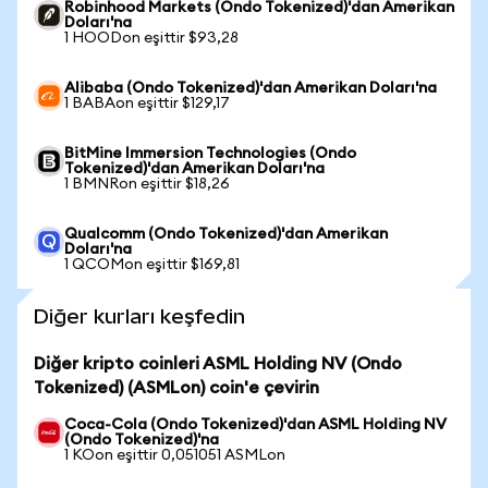
Robinhood Markets (Ondo Tokenized)'dan Amerikan
Doları'na
1 HOODon eşittir $93,28
Alibaba (Ondo Tokenized)'dan Amerikan Doları'na
1 BABAon eşittir $129,17
BitMine Immersion Technologies (Ondo
Tokenized)'dan Amerikan Doları'na
1 BMNRon eşittir $18,26
Qualcomm (Ondo Tokenized)'dan Amerikan
Doları'na
1 QCOMon eşittir $169,81
Diğer kurları keşfedin
Diğer kripto coinleri ASML Holding NV (Ondo
Tokenized) (ASMLon) coin'e çevirin
Coca-Cola (Ondo Tokenized)'dan ASML Holding NV
(Ondo Tokenized)'na
1 KOon eşittir 0,051051 ASMLon