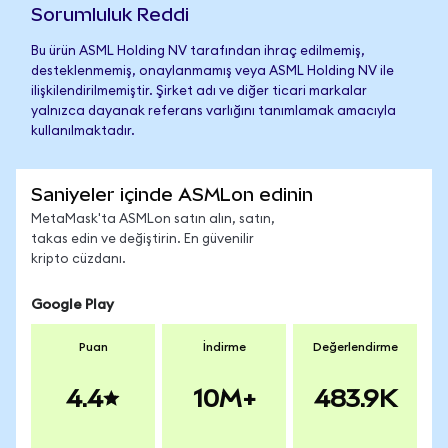
Sorumluluk Reddi
Bu ürün ASML Holding NV tarafından ihraç edilmemiş,
desteklenmemiş, onaylanmamış veya ASML Holding NV ile
ilişkilendirilmemiştir. Şirket adı ve diğer ticari markalar
yalnızca dayanak referans varlığını tanımlamak amacıyla
kullanılmaktadır.
Saniyeler içinde ASMLon edinin
MetaMask'ta ASMLon satın alın, satın,
takas edin ve değiştirin. En güvenilir
kripto cüzdanı.
Google Play
Puan
İndirme
Değerlendirme
4.4
10M+
483.9K