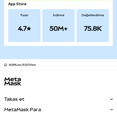
App Store
Puan
İndirme
Değerlendirme
4.7
50M+
75.8K
ASMLon/SGOVon
MetaMask site alt bilgisi
Takas et
Takas İşlemleri
MetaMask Para
Tahmin Et
YENİ
Kripto Al