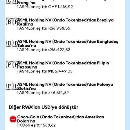
🇨🇭
Frangı'na
1 ASMLon eşittir CHF 1.416,92
ASML Holding NV (Ondo Tokenized)'dan Brezilya
🇧🇷
Reali'na
1 ASMLon eşittir R$8.938,35
ASML Holding NV (Ondo Tokenized)'dan Bangladeş
🇧🇩
Takası'na
1 ASMLon eşittir ৳216.422,52
ASML Holding NV (Ondo Tokenized)'dan Filipin
🇵🇭
Pezosu'na
1 ASMLon eşittir ₱106.449,05
ASML Holding NV (Ondo Tokenized)'dan Polonya
🇵🇱
Zlotisi'na
1 ASMLon eşittir zł 6.514,82
Diğer RWA'ları USD'ye dönüştür
Coca-Cola (Ondo Tokenized)'dan Amerikan
Doları'na
1 KOon eşittir $88,82