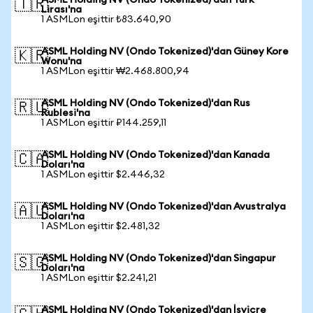
ASML Holding NV (Ondo Tokenized)'dan Türk
🇹🇷
Lirası'na
1 ASMLon eşittir ₺83.640,90
ASML Holding NV (Ondo Tokenized)'dan Güney Kore
🇰🇷
Wonu'na
1 ASMLon eşittir ₩2.468.800,94
ASML Holding NV (Ondo Tokenized)'dan Rus
🇷🇺
Rublesi'na
1 ASMLon eşittir ₽144.259,11
ASML Holding NV (Ondo Tokenized)'dan Kanada
🇨🇦
Doları'na
1 ASMLon eşittir $2.446,32
ASML Holding NV (Ondo Tokenized)'dan Avustralya
🇦🇺
Doları'na
1 ASMLon eşittir $2.481,32
ASML Holding NV (Ondo Tokenized)'dan Singapur
🇸🇬
Doları'na
1 ASMLon eşittir $2.241,21
ASML Holding NV (Ondo Tokenized)'dan İsviçre