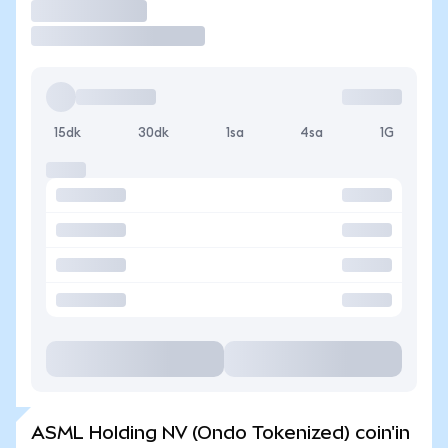
İşlem Yap
15dk
30dk
1sa
4sa
1G
ASML Holding NV (Ondo Tokenized) coin'in