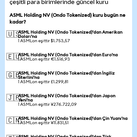
çeşitli para birimlerinde güncel kuru
ASML Holding NV (Ondo Tokenized) kuru bugün ne
kadar?
ASML Holding NV (Ondo Tokenized)'dan Amerikan
🇺🇸
Doları'na
1 ASMLon eşittir $1.753,57
ASML Holding NV (Ondo Tokenized)'dan Euro'na
🇪🇺
1 ASMLon eşittir €1.516,93
ASML Holding NV (Ondo Tokenized)'dan İngiliz
🇬🇧
Sterlini'na
1 ASMLon eşittir £1.299,81
ASML Holding NV (Ondo Tokenized)'dan Japon
🇯🇵
Yeni'na
1 ASMLon eşittir ¥276.722,09
ASML Holding NV (Ondo Tokenized)'dan Çin Yuanı'na
🇨🇳
1 ASMLon eşittir ¥11.831,51