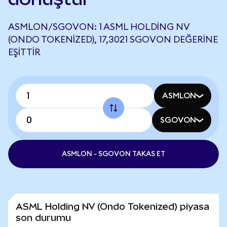
ASMLON/SGOVON: 1 ASML HOLDING NV
(ONDO TOKENIZED), 17,3021 SGOVON DEĞERINE
EŞITTIR
ASMLON
SGOVON
ASMLON - SGOVON TAKAS ET
ASML Holding NV (Ondo Tokenized) piyasa
son durumu