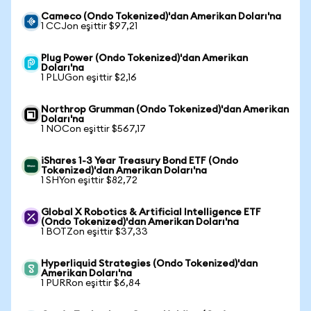
Cameco (Ondo Tokenized)'dan Amerikan Doları'na
1 CCJon eşittir $97,21
Plug Power (Ondo Tokenized)'dan Amerikan
Doları'na
1 PLUGon eşittir $2,16
Northrop Grumman (Ondo Tokenized)'dan Amerikan
Doları'na
1 NOCon eşittir $567,17
iShares 1-3 Year Treasury Bond ETF (Ondo
Tokenized)'dan Amerikan Doları'na
1 SHYon eşittir $82,72
Global X Robotics & Artificial Intelligence ETF
(Ondo Tokenized)'dan Amerikan Doları'na
1 BOTZon eşittir $37,33
Hyperliquid Strategies (Ondo Tokenized)'dan
Amerikan Doları'na
1 PURRon eşittir $6,84