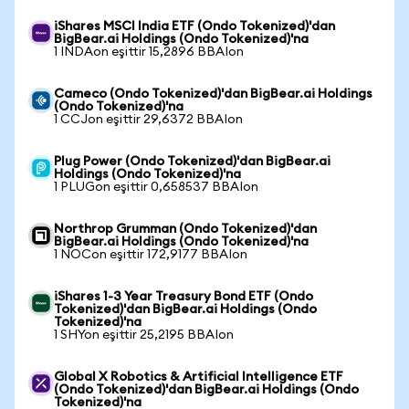
iShares MSCI India ETF (Ondo Tokenized)'dan
BigBear.ai Holdings (Ondo Tokenized)'na
1 INDAon eşittir 15,2896 BBAIon
Cameco (Ondo Tokenized)'dan BigBear.ai Holdings
(Ondo Tokenized)'na
1 CCJon eşittir 29,6372 BBAIon
Plug Power (Ondo Tokenized)'dan BigBear.ai
Holdings (Ondo Tokenized)'na
1 PLUGon eşittir 0,658537 BBAIon
Northrop Grumman (Ondo Tokenized)'dan
BigBear.ai Holdings (Ondo Tokenized)'na
1 NOCon eşittir 172,9177 BBAIon
iShares 1-3 Year Treasury Bond ETF (Ondo
Tokenized)'dan BigBear.ai Holdings (Ondo
Tokenized)'na
1 SHYon eşittir 25,2195 BBAIon
Global X Robotics & Artificial Intelligence ETF
(Ondo Tokenized)'dan BigBear.ai Holdings (Ondo
Tokenized)'na