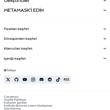
Geliştiriciler
Perps
YENİ
MetaMask Kart
Dökümantasyon
METAMASK'İ EDİN
RWA'lar
mUSD
YENİ
Kontrol Paneli
İşlem Kalkanı
Kazan
Smart Accounts Kit
Agent Wallet
YENİ
Fiyatları keşfet
Gömülü Cüzdanlar
Snap'ler
Bitcoin Fiyatı
Dönüşümleri keşfet
MetaMask Connect
Ethereum Fiyatı
Ödüller
YENİ
BTC'den USD'ye
Solana Fiyatı
Kılavuzları keşfet
Snap'ler
Güvenlik
ETH'den USD'ye
BTC Satın Al
Shiba Inu Fiyatı
USDT'den INR'ye
İçeriği keşfet
Web3 Servisleri
Destek
ETH Satın Al
Pepe Fiyatı
Bitcoin cüzdanı
BTC'den USDT'ye
SOL Satın Al
Kariyer
Tether Fiyatı
Solana cüzdanı
Türkçe
BTC'den INR'ye
PEPE Satın Al
İletişim
USDC Fiyatı
En iyi kripto kartları
ETH'den USDT'ye
USDT Satın Al
Chainlink Fiyatı
En iyi mobil kripto cüzdanlar
USDT'den PHP'ye
USDC Satın Al
Polymarket nedir?
BTC'den EUR'ya
Consensys
SHIB Satın Al
Kripto vergi haberleri
Gizlilik Politikası
Kullanım Şartları
BNB Satın Al
Katkıda Bulunan Lisans Sözleşmesi
Kripto para nasıl satın alınır?
Site Haritası