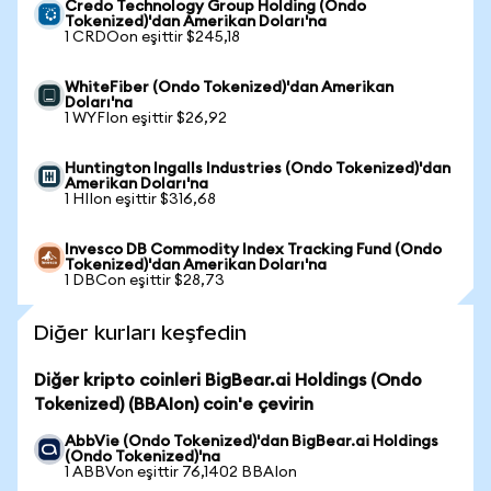
Credo Technology Group Holding (Ondo
Tokenized)'dan Amerikan Doları'na
1 CRDOon eşittir $245,18
WhiteFiber (Ondo Tokenized)'dan Amerikan
Doları'na
1 WYFIon eşittir $26,92
Huntington Ingalls Industries (Ondo Tokenized)'dan
Amerikan Doları'na
1 HIIon eşittir $316,68
Invesco DB Commodity Index Tracking Fund (Ondo
Tokenized)'dan Amerikan Doları'na
1 DBCon eşittir $28,73
Diğer kurları keşfedin
Diğer kripto coinleri BigBear.ai Holdings (Ondo
Tokenized) (BBAIon) coin'e çevirin
AbbVie (Ondo Tokenized)'dan BigBear.ai Holdings
(Ondo Tokenized)'na
1 ABBVon eşittir 76,1402 BBAIon