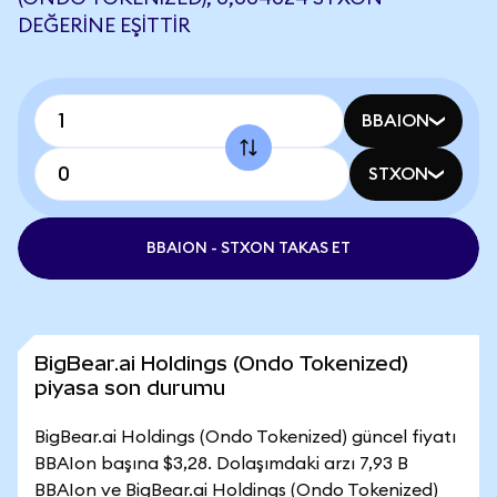
DEĞERINE EŞITTIR
BBAION
STXON
BBAION - STXON TAKAS ET
BigBear.ai Holdings (Ondo Tokenized)
piyasa son durumu
BigBear.ai Holdings (Ondo Tokenized) güncel fiyatı
BBAIon başına $3,28. Dolaşımdaki arzı 7,93 B
BBAIon ve BigBear.ai Holdings (Ondo Tokenized)