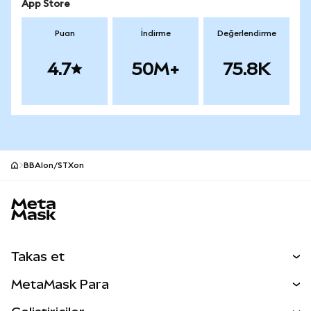
App Store
Puan
İndirme
Değerlendirme
4.7
50M+
75.8K
BBAIon/STXon
MetaMask site alt bilgisi
Takas et
Takas İşlemleri
MetaMask Para
Tahmin Et
YENİ
Kripto Al