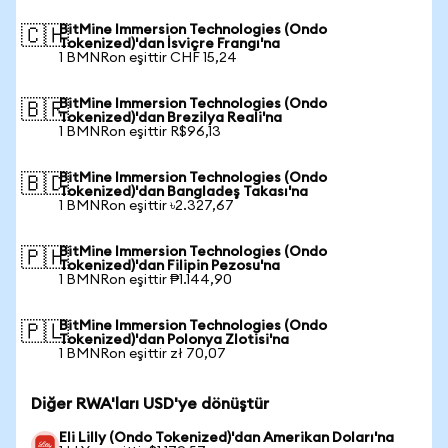
BitMine Immersion Technologies (Ondo
🇨🇭
Tokenized)'dan İsviçre Frangı'na
1 BMNRon eşittir CHF 15,24
BitMine Immersion Technologies (Ondo
🇧🇷
Tokenized)'dan Brezilya Reali'na
1 BMNRon eşittir R$96,13
BitMine Immersion Technologies (Ondo
🇧🇩
Tokenized)'dan Bangladeş Takası'na
1 BMNRon eşittir ৳2.327,67
BitMine Immersion Technologies (Ondo
🇵🇭
Tokenized)'dan Filipin Pezosu'na
1 BMNRon eşittir ₱1.144,90
BitMine Immersion Technologies (Ondo
🇵🇱
Tokenized)'dan Polonya Zlotisi'na
1 BMNRon eşittir zł 70,07
Diğer RWA'ları USD'ye dönüştür
Eli Lilly (Ondo Tokenized)'dan Amerikan Doları'na