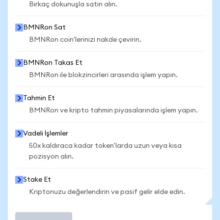
Birkaç dokunuşla satın alın.
BMNRon Sat
BMNRon coin'lerinizi nakde çevirin.
BMNRon Takas Et
BMNRon ile blokzincirleri arasında işlem yapın.
Tahmin Et
BMNRon ve kripto tahmin piyasalarında işlem yapın.
Vadeli İşlemler
50x kaldıraca kadar token'larda uzun veya kısa
pozisyon alın.
Stake Et
Kriptonuzu değerlendirin ve pasif gelir elde edin.
İşlem Yap