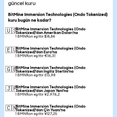
güncel kuru
BitMine Immersion Technologies (Ondo Tokenized)
kuru bugün ne kadar?
BitMine Immersion Technologies (Ondo
🇺🇸
Tokenized)'dan Amerikan Doları'na
1 BMNRon eşittir $18,86
BitMine Immersion Technologies (Ondo
🇪🇺
Tokenized)'dan Euro'na
1 BMNRon eşittir €16,31
BitMine Immersion Technologies (Ondo
🇬🇧
Tokenized)'dan İngiliz Sterlini'na
1 BMNRon eşittir £13,98
BitMine Immersion Technologies (Ondo
🇯🇵
Tokenized)'dan Japon Yeni'na
1 BMNRon eşittir ¥2.976,2
BitMine Immersion Technologies (Ondo
🇨🇳
Tokenized)'dan Çin Yuanı'na
1 BMNRon eşittir ¥127,25