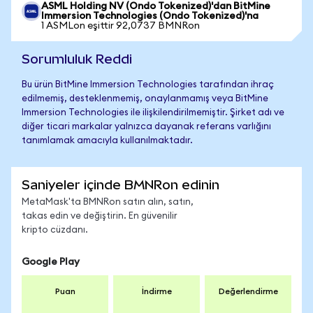
ASML Holding NV (Ondo Tokenized)'dan BitMine
Immersion Technologies (Ondo Tokenized)'na
1 ASMLon eşittir 92,0737 BMNRon
Sorumluluk Reddi
Bu ürün BitMine Immersion Technologies tarafından ihraç
edilmemiş, desteklenmemiş, onaylanmamış veya BitMine
Immersion Technologies ile ilişkilendirilmemiştir. Şirket adı ve
diğer ticari markalar yalnızca dayanak referans varlığını
tanımlamak amacıyla kullanılmaktadır.
Saniyeler içinde BMNRon edinin
MetaMask'ta BMNRon satın alın, satın,
takas edin ve değiştirin. En güvenilir
kripto cüzdanı.
Google Play
Puan
İndirme
Değerlendirme