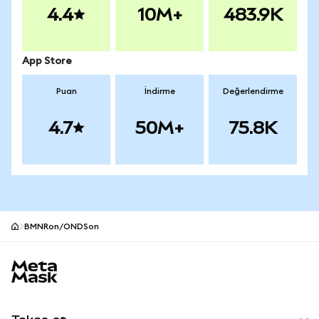
4.4
10M+
483.9K
App Store
Puan
İndirme
Değerlendirme
4.7
50M+
75.8K
BMNRon/ONDSon
MetaMask site alt bilgisi