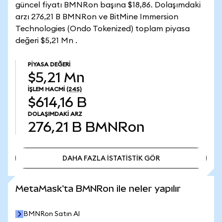
güncel fiyatı BMNRon başına $18,86. Dolaşımdaki
arzı 276,21 B BMNRon ve BitMine Immersion
Technologies (Ondo Tokenized) toplam piyasa
değeri $5,21 Mn .
PIYASA DEĞERI
$5,21 Mn
İŞLEM HACMI
(24S)
$614,16 B
DOLAŞIMDAKI ARZ
276,21 B
BMNRon
DAHA FAZLA İSTATİSTİK GÖR
DAHA FAZLA İSTATİSTİK GÖR
MetaMask'ta BMNRon ile neler yapılır
BMNRon Satın Al