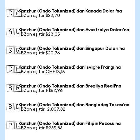
Kanzhun (Ondo Tokenized)'dan Kanada Doları'na
🇨🇦
1 BZon eşittir $22,70
Kanzhun (Ondo Tokenized)'dan Avustralya Doları'na
🇦🇺
1 BZon eşittir $23,05
Kanzhun (Ondo Tokenized)'dan Singapur Doları'na
🇸🇬
1 BZon eşittir $20,76
Kanzhun (Ondo Tokenized)'dan İsviçre Frangı'na
🇨🇭
1 BZon eşittir CHF 13,16
Kanzhun (Ondo Tokenized)'dan Brezilya Reali'na
🇧🇷
1 BZon eşittir R$82,96
Kanzhun (Ondo Tokenized)'dan Bangladeş Takası'na
🇧🇩
1 BZon eşittir ৳2.007,82
Kanzhun (Ondo Tokenized)'dan Filipin Pezosu'na
🇵🇭
1 BZon eşittir ₱985,88