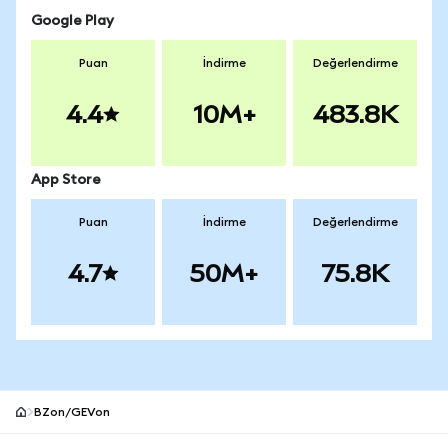
Google Play
Puan
İndirme
Değerlendirme
4.4
10M+
483.8K
App Store
Puan
İndirme
Değerlendirme
4.7
50M+
75.8K
BZon/GEVon
MetaMask site alt bilgisi