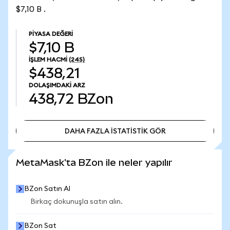
$7,10 B .
PIYASA DEĞERI
$7,10 B
İŞLEM HACMI
(24S)
$438,21
DOLAŞIMDAKI ARZ
438,72
BZon
DAHA FAZLA İSTATİSTİK GÖR
DAHA FAZLA İSTATİSTİK GÖR
MetaMask'ta BZon ile neler yapılır
BZon Satın Al
Birkaç dokunuşla satın alın.
BZon Sat