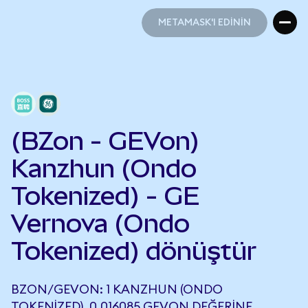
METAMASK'I EDİNİN
METAMASK'I EDİNİN
(BZon - GEVon)
Kanzhun (Ondo
Tokenized) - GE
Vernova (Ondo
Tokenized) dönüştür
BZON/GEVON: 1 KANZHUN (ONDO
TOKENIZED), 0,016085 GEVON DEĞERINE