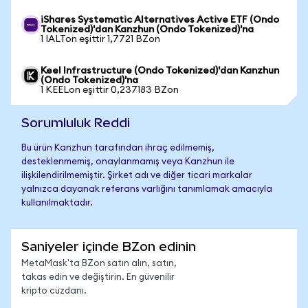
iShares Systematic Alternatives Active ETF (Ondo
Tokenized)'dan Kanzhun (Ondo Tokenized)'na
1 IALTon eşittir 1,7721 BZon
Keel Infrastructure (Ondo Tokenized)'dan Kanzhun
(Ondo Tokenized)'na
1 KEELon eşittir 0,237183 BZon
Sorumluluk Reddi
Bu ürün Kanzhun tarafından ihraç edilmemiş,
desteklenmemiş, onaylanmamış veya Kanzhun ile
ilişkilendirilmemiştir. Şirket adı ve diğer ticari markalar
yalnızca dayanak referans varlığını tanımlamak amacıyla
kullanılmaktadır.
Saniyeler içinde BZon edinin
MetaMask'ta BZon satın alın, satın,
takas edin ve değiştirin. En güvenilir
kripto cüzdanı.