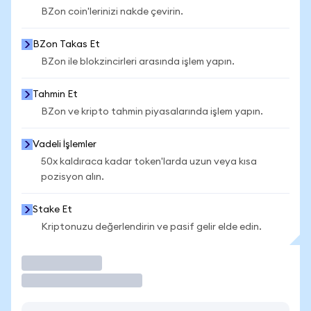
BZon coin'lerinizi nakde çevirin.
BZon Takas Et
BZon ile blokzincirleri arasında işlem yapın.
Tahmin Et
BZon ve kripto tahmin piyasalarında işlem yapın.
Vadeli İşlemler
50x kaldıraca kadar token'larda uzun veya kısa
pozisyon alın.
Stake Et
Kriptonuzu değerlendirin ve pasif gelir elde edin.
İşlem Yap