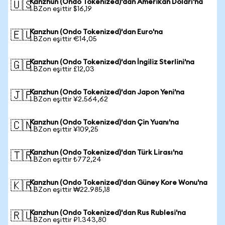
Kanzhun (Ondo Tokenized)'dan Amerikan Doları'na
🇺🇸
1 BZon eşittir $16,19
Kanzhun (Ondo Tokenized)'dan Euro'na
🇪🇺
1 BZon eşittir €14,05
Kanzhun (Ondo Tokenized)'dan İngiliz Sterlini'na
🇬🇧
1 BZon eşittir £12,03
Kanzhun (Ondo Tokenized)'dan Japon Yeni'na
🇯🇵
1 BZon eşittir ¥2.564,62
Kanzhun (Ondo Tokenized)'dan Çin Yuanı'na
🇨🇳
1 BZon eşittir ¥109,25
Kanzhun (Ondo Tokenized)'dan Türk Lirası'na
🇹🇷
1 BZon eşittir ₺772,24
Kanzhun (Ondo Tokenized)'dan Güney Kore Wonu'na
🇰🇷
1 BZon eşittir ₩22.985,18
Kanzhun (Ondo Tokenized)'dan Rus Rublesi'na
🇷🇺
1 BZon eşittir ₽1.343,80