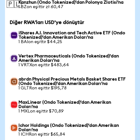
Kanzhun (Ondo Tokenized)'dan Polonya Zlotisi'na
🇵🇱
1 BZon eşittir zł 60,47
Diğer RWA'ları USD'ye dönüştür
iShares A.I. Innovation and Tech Active ETF (Ondo
Tokenized)'dan Amerikan Doları'na
1 BAIon eşittir $44,25
Vertex Pharmaceuticals (Ondo Tokenized)'dan
Amerikan Doları'na
1 VRTXon eşittir $483,64
abrdn Physical Precious Metals Basket Shares ETF
(Ondo Tokenized)'dan Amerikan Doları'na
1 GLTRon eşittir $195,78
MaxLinear (Ondo Tokenized)'dan Amerikan
Doları'na
1 MXLon eşittir $70,89
Ichor Holdings (Ondo Tokenized)'dan Amerikan
Doları'na
1 ICHRon eşittir $65,84