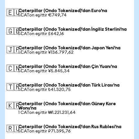
Caterpillar (Ondo Tokenized)'dan Euro'na
🇪🇺
1 CATon eşittir €749,74
Caterpillar (Ondo Tokenized)'dan İngiliz Sterlini'na
🇬🇧
1 CATon eşittir £642,16
Caterpillar (Ondo Tokenized)'dan Japon Yeni'na
🇯🇵
1 CATon eşittir ¥136.797,62
Caterpillar (Ondo Tokenized)'dan Çin Yuanı'na
🇨🇳
1 CATon eşittir ¥5.845,34
Caterpillar (Ondo Tokenized)'dan Türk Lirası'na
🇹🇷
1 CATon eşittir ₺41.320,75
Caterpillar (Ondo Tokenized)'dan Güney Kore
🇰🇷
Wonu'na
1 CATon eşittir ₩1.221.231,64
Caterpillar (Ondo Tokenized)'dan Rus Rublesi'na
🇷🇺
1 CATon eşittir ₽71.395,76