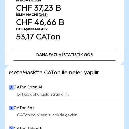
PIYASA DEĞERI
CHF 37,23 B
İŞLEM HACMI
(24S)
CHF 46,66 B
DOLAŞIMDAKI ARZ
53,17
CATon
DAHA FAZLA İSTATİSTİK GÖR
DAHA FAZLA İSTATİSTİK GÖR
MetaMask'ta CATon ile neler yapılır
CATon Satın Al
Birkaç dokunuşla satın alın.
CATon Sat
CATon coin'lerinizi nakde çevirin.
CATon Takas Et