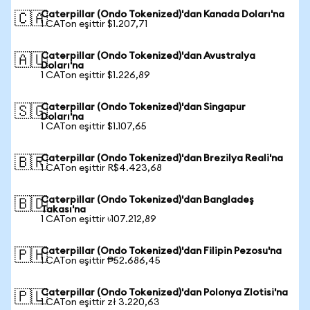
Caterpillar (Ondo Tokenized)'dan Kanada Doları'na
🇨🇦
1 CATon eşittir $1.207,71
Caterpillar (Ondo Tokenized)'dan Avustralya
🇦🇺
Doları'na
1 CATon eşittir $1.226,89
Caterpillar (Ondo Tokenized)'dan Singapur
🇸🇬
Doları'na
1 CATon eşittir $1.107,65
Caterpillar (Ondo Tokenized)'dan Brezilya Reali'na
🇧🇷
1 CATon eşittir R$4.423,68
Caterpillar (Ondo Tokenized)'dan Bangladeş
🇧🇩
Takası'na
1 CATon eşittir ৳107.212,89
Caterpillar (Ondo Tokenized)'dan Filipin Pezosu'na
🇵🇭
1 CATon eşittir ₱52.686,45
Caterpillar (Ondo Tokenized)'dan Polonya Zlotisi'na
🇵🇱
1 CATon eşittir zł 3.220,63