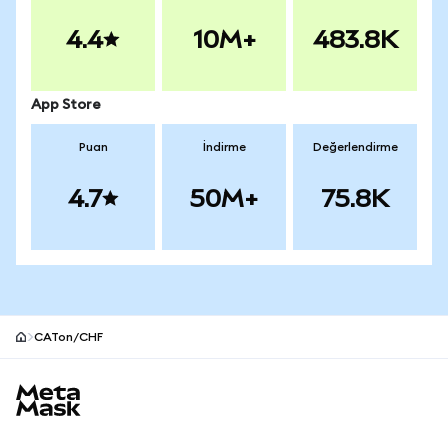
4.4
10M+
483.8K
App Store
Puan
İndirme
Değerlendirme
4.7
50M+
75.8K
CATon/CHF
MetaMask site alt bilgisi