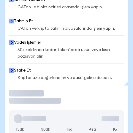
CATon ile blokzincirleri arasında işlem yapın.
Tahmin Et
CATon ve kripto tahmin piyasalarında işlem yapın.
Vadeli İşlemler
50x kaldıraca kadar token'larda uzun veya kısa
pozisyon alın.
Stake Et
Kriptonuzu değerlendirin ve pasif gelir elde edin.
İşlem Yap
15dk
30dk
1sa
4sa
1G