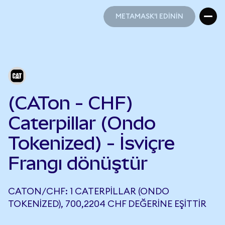
METAMASK'I EDİNİN
METAMASK'I EDİNİN
(CATon - CHF)
Caterpillar (Ondo
Tokenized) - İsviçre
Frangı dönüştür
CATON/CHF: 1 CATERPILLAR (ONDO
TOKENIZED), 700,2204 CHF DEĞERINE EŞITTIR